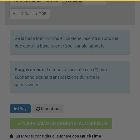
Tonalità:
Intro battendo il tempo
Var.:
0
Qualità:
TOP
Se la base Metronomo-Click viene inserita su uno dei
due canali la base suonerà sul canale opposto.
Suggerimento:
Le tonalità indicate con (*) non
subiranno alcuna transposizione durante la
generazione.
Play
Ripristina
2,89 €
SALVA ED AGGIUNGI AL CARRELLO
Su MAC si consiglia di suonare con
QuickTime.