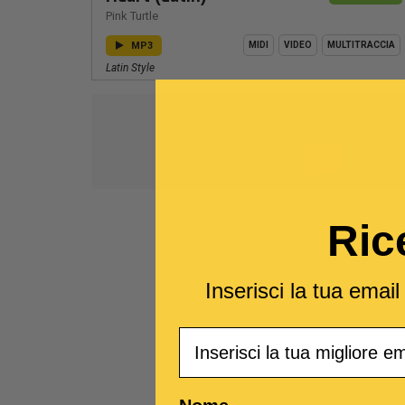
Pink Turtle
MP3
MIDI
VIDEO
MULTITRACCIA
Latin Style
Elementi da
1
2
Ric
Inserisci la tua emai
Email