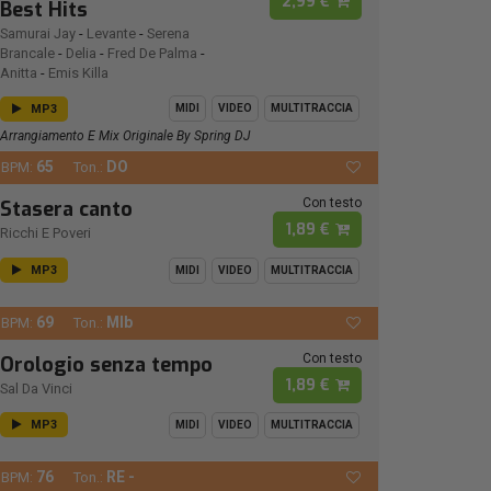
2,99 €
Best Hits
Samurai Jay
-
Levante
-
Serena
Brancale
-
Delia
-
Fred De Palma
-
Anitta
-
Emis Killa
MP3
MIDI
VIDEO
MULTITRACCIA
Arrangiamento E Mix Originale By Spring DJ
65
DO
BPM:
Ton.:
Con testo
Stasera canto
1,89 €
Ricchi E Poveri
MP3
MIDI
VIDEO
MULTITRACCIA
69
MIb
BPM:
Ton.:
Con testo
Orologio senza tempo
1,89 €
Sal Da Vinci
MP3
MIDI
VIDEO
MULTITRACCIA
76
RE -
BPM:
Ton.: