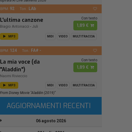
Ispirata Al Live Sanremo 2026
92
LAb
BPM:
Ton.:
Con testo
L'ultima canzone
1,89 €
Biagio Antonacci
-
Juli
MP3
MIDI
VIDEO
MULTITRACCIA
124
FA# -
BPM:
Ton.:
Con testo
La mia voce (da
1,89 €
"Aladdin")
Naomi Rivieccio
MP3
MIDI
VIDEO
MULTITRACCIA
From Disney Movie "Aladdin (2019)"
AGGIORNAMENTI RECENTI
06 agosto 2026