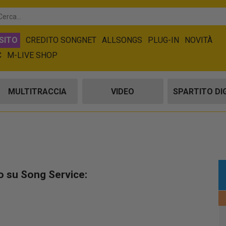
SITO
CREDITO SONGNET
ALLSONGS
PLUG-IN
NOVITÀ
C
M-LIVE SHOP
MULTITRACCIA
VIDEO
SPARTITO DI
o su Song Service: