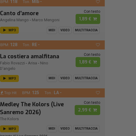
118
MIb -
BPM:
Ton.:
Con testo
Canto d'amore
1,89 €
Angelina Mango
-
Marco Mengoni
MP3
MIDI
VIDEO
MULTITRACCIA
128
RE -
BPM:
Ton.:
Con testo
La costiera amalfitana
1,89 €
Fabio Rovazzi
-
Arisa
-
Nino
D'angelo
MP3
MIDI
VIDEO
MULTITRACCIA
125
LA -
Top Hit
BPM:
Ton.:
Con testo
Medley The Kolors (Live
2,99 €
Sanremo 2026)
The Kolors
MP3
MIDI
VIDEO
MULTITRACCIA