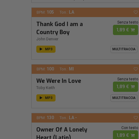
105
LA
BPM:
Ton.:
Senza testo
Thank God I am a
1,89 €
Country Boy
John Denver
MP3
MULTITRACCIA
100
MI
BPM:
Ton.:
Senza testo
We Were In Love
1,89 €
Toby Keith
MP3
MULTITRACCIA
130
LA -
BPM:
Ton.:
Con testo
Owner Of A Lonely
1,89 €
Heart (Latin)