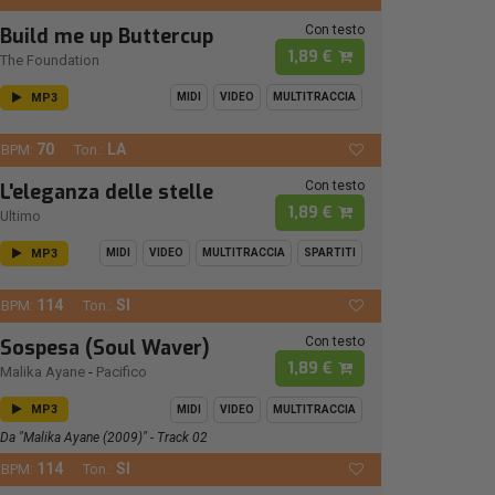
Con testo
Build me up Buttercup
1,89 €
The Foundation
MP3
MIDI
VIDEO
MULTITRACCIA
70
LA
BPM:
Ton.:
Con testo
L'eleganza delle stelle
1,89 €
Ultimo
MP3
MIDI
VIDEO
MULTITRACCIA
SPARTITI
114
SI
BPM:
Ton.:
Con testo
Sospesa (Soul Waver)
1,89 €
Malika Ayane
-
Pacifico
MP3
MIDI
VIDEO
MULTITRACCIA
Da "Malika Ayane (2009)" - Track 02
114
SI
BPM:
Ton.: