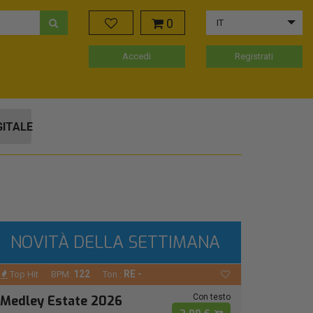
0
IT
Accedi
Registrati
GITALE
NOVITÀ DELLA SETTIMANA
122
RE -
Top Hit
BPM:
Ton.:
Con testo
Medley Estate 2026