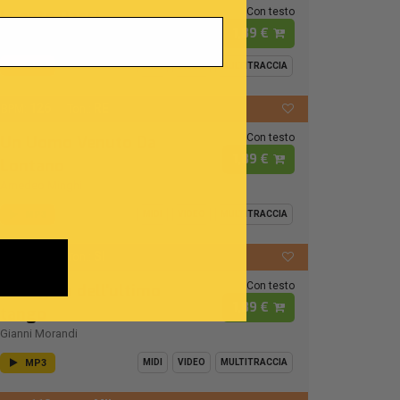
Con testo
I Cento Passi
1,89 €
Modena City Ramblers
MP3
MIDI
VIDEO
MULTITRACCIA
126
RE
BPM:
Ton.:
Con testo
Un Uomo Venuto Da
1,89 €
Lontano
Amedeo Minghi
MP3
MIDI
VIDEO
MULTITRACCIA
112
SI
BPM:
Ton.:
Con testo
La regina dell'ultimo
1,89 €
tango
Gianni Morandi
MP3
MIDI
VIDEO
MULTITRACCIA