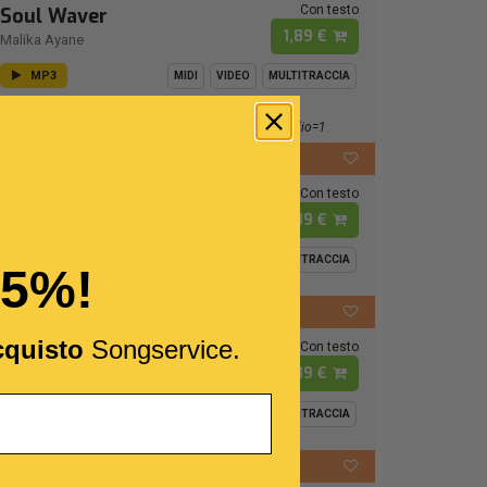
Con testo
Soul Waver
1,89 €
Malika Ayane
MP3
MIDI
VIDEO
MULTITRACCIA
Https://www.youtube.com/watch?
V=wYDsvPWV2V4&list=RDwYDsvPWV2V4&start_radio=1
116
RE
BPM:
Ton.:
Con testo
Per una donna
1,89 €
Franco Califano
MP3
MIDI
VIDEO
MULTITRACCIA
15%!
120
FA -
BPM:
Ton.:
cquisto
Songservice.
Con testo
Luca
1,89 €
Raffaella Carrà
MP3
MIDI
VIDEO
MULTITRACCIA
72
MI -
BPM:
Ton.: