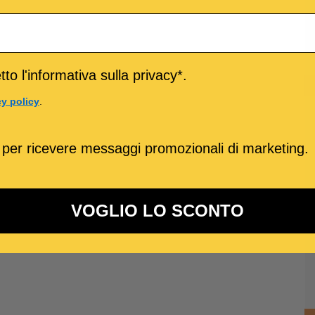
to l'informativa sulla privacy*.
cy policy
.
 per ricevere messaggi promozionali di marketing.
VOGLIO LO SCONTO