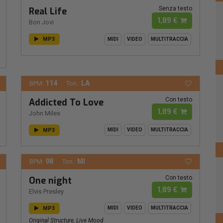
Senza testo
Real Life
1,89 €
Bon Jovi
MP3
MIDI
VIDEO
MULTITRACCIA
114
LA
BPM:
Ton.:
Con testo
Addicted To Love
1,89 €
John Miles
MP3
MIDI
VIDEO
MULTITRACCIA
98
MI
BPM:
Ton.:
Con testo
One night
1,89 €
Elvis Presley
MP3
MIDI
VIDEO
MULTITRACCIA
Original Structure, Live Mood