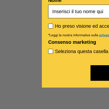
Nome
Privacy policy
Ho preso visione ed accet
*Leggi la nostra informativa sulla
priva
Consenso marketing
Seleziona questa casella