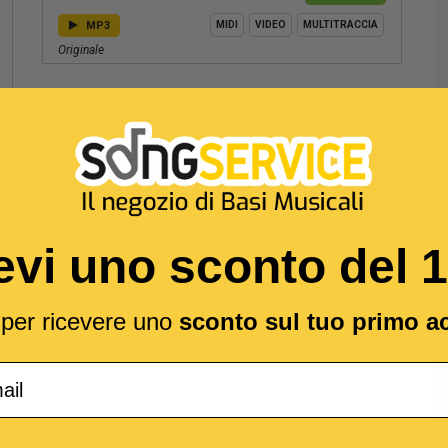
MP3
MIDI
VIDEO
MULTITRACCIA
Originale
1
a
16
su un totale di
87
3
4
5
evi uno sconto del 
l per ricevere uno
sconto sul tuo primo a