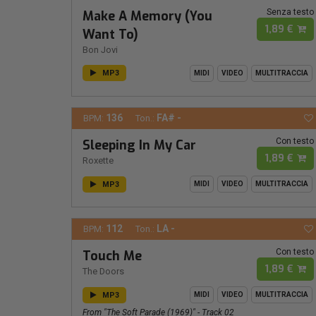
Senza testo
Make A Memory (You
1,89 €
Want To)
Bon Jovi
MP3
MIDI
VIDEO
MULTITRACCIA
136
FA# -
BPM:
Ton.:
Con testo
Sleeping In My Car
1,89 €
Roxette
MP3
MIDI
VIDEO
MULTITRACCIA
112
LA -
BPM:
Ton.:
Con testo
Touch Me
1,89 €
The Doors
MP3
MIDI
VIDEO
MULTITRACCIA
From "The Soft Parade (1969)" - Track 02