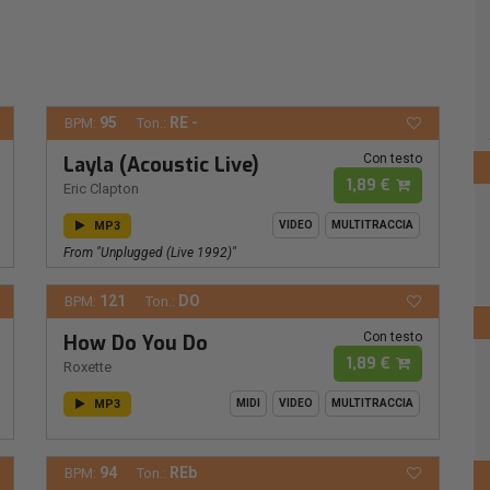
95
RE -
BPM:
Ton.:
Con testo
Layla (Acoustic Live)
1,89 €
Eric Clapton
MP3
VIDEO
MULTITRACCIA
From "Unplugged (Live 1992)"
121
DO
BPM:
Ton.:
Con testo
How Do You Do
1,89 €
Roxette
MP3
MIDI
VIDEO
MULTITRACCIA
94
REb
BPM:
Ton.: