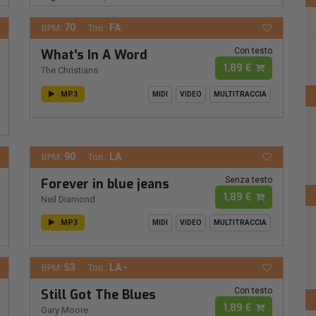
70
FA
BPM:
Ton.:
Con testo
What's In A Word
1,89 €
The Christians
MP3
MIDI
VIDEO
MULTITRACCIA
90
LA
BPM:
Ton.:
Senza testo
Forever in blue jeans
1,89 €
Neil Diamond
MP3
MIDI
VIDEO
MULTITRACCIA
53
LA -
BPM:
Ton.:
Con testo
Still Got The Blues
1,89 €
Gary Moore