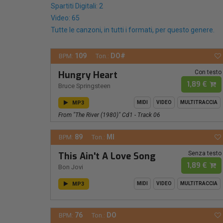
Spartiti Digitali: 2
Video: 65
Tutte le canzoni, in tutti i formati, per questo genere.
109
DO#
BPM:
Ton.:
Con testo
Hungry Heart
1,89 €
Bruce Springsteen
MP3
MIDI
VIDEO
MULTITRACCIA
From "the River (1980)" Cd1 - Track 06
89
MI
BPM:
Ton.:
Senza testo
This Ain't A Love Song
1,89 €
Bon Jovi
MP3
MIDI
VIDEO
MULTITRACCIA
76
DO
BPM:
Ton.: