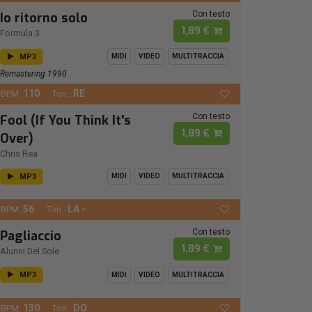
Con testo
Io ritorno solo
1,89 €
Formula 3
MP3
MIDI
VIDEO
MULTITRACCIA
Remastering 1990
110
RE
BPM:
Ton.:
Con testo
Fool (If You Think It's
1,89 €
Over)
Chris Rea
MP3
MIDI
VIDEO
MULTITRACCIA
56
LA -
BPM:
Ton.:
Con testo
Pagliaccio
1,89 €
Alunni Del Sole
MP3
MIDI
VIDEO
MULTITRACCIA
130
DO
BPM:
Ton.: