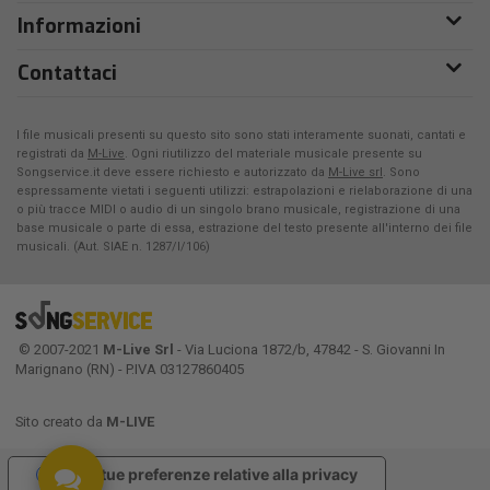
Informazioni
Contattaci
I file musicali presenti su questo sito sono stati interamente suonati, cantati e
registrati da
M-Live
. Ogni riutilizzo del materiale musicale presente su
Songservice.it deve essere richiesto e autorizzato da
M-Live srl
. Sono
espressamente vietati i seguenti utilizzi: estrapolazioni e rielaborazione di una
o più tracce MIDI o audio di un singolo brano musicale, registrazione di una
base musicale o parte di essa, estrazione del testo presente all'interno dei file
musicali. (Aut. SIAE n. 1287/I/106)
© 2007-2021
M-Live Srl
- Via Luciona 1872/b, 47842 - S. Giovanni In
Marignano (RN) - P.IVA 03127860405
Sito creato da
M-LIVE
Le tue preferenze relative alla privacy