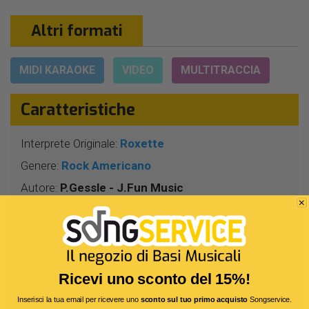
Altri formati
MIDI KARAOKE
VIDEO
MULTITRACCIA
Caratteristiche
Interprete Originale:
Roxette
Genere:
Rock Americano
Autore:
P.Gessle - J.Fun Music
Durata:
3 Min 10 Sec
Segnatura:
4/4
BPM:
121
Tonalità:
DO
Ricevi uno sconto del 15%!
Bitrate:
320 Kbit/s
Inserisci la tua email per ricevere uno
sconto sul tuo primo acquisto
Songservice.