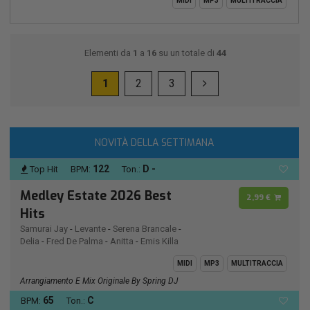
MIDI
MP3
MULTITRACCIA
Elementi da
1
a
16
su un totale di
44
1
2
3
NOVITÀ DELLA SETTIMANA
122
D -
Top Hit
BPM:
Ton.:
Medley Estate 2026 Best
2,99 €
Hits
Samurai Jay
-
Levante
-
Serena Brancale
-
Delia
-
Fred De Palma
-
Anitta
-
Emis Killa
MIDI
MP3
MULTITRACCIA
Arrangiamento E Mix Originale By Spring DJ
65
C
BPM:
Ton.: