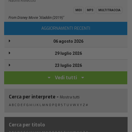
Naomi Rivieccio
MIDI
MP3
MULTITRACCIA
From Disney Movie "Aladdin (2019)"
AGGIORNAMENTI RECENTI
06 agosto 2026
29 luglio 2026
23 luglio 2026
Vedi tutti
Cerca per interprete -
Mostra tutti
A
B
C
D
E
F
G
H
I
J
K
L
M
N
O
P
Q
R
S
T
U
V
W
X
Y
Z
#
Cerca per titolo