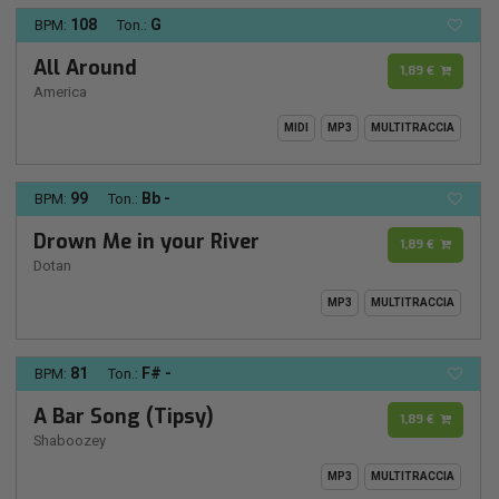
108
G
BPM:
Ton.:
All Around
1,89 €
America
MIDI
MP3
MULTITRACCIA
99
Bb -
BPM:
Ton.:
Drown Me in your River
1,89 €
Dotan
MP3
MULTITRACCIA
81
F# -
BPM:
Ton.:
A Bar Song (Tipsy)
1,89 €
Shaboozey
MP3
MULTITRACCIA