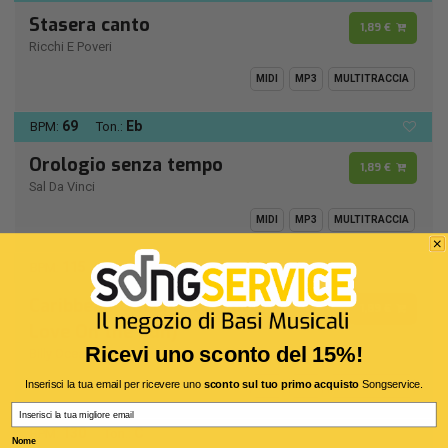
Stasera canto
1,89 €
Ricchi E Poveri
MIDI
MP3
MULTITRACCIA
69
Eb
BPM:
Ton.:
Orologio senza tempo
1,89 €
Sal Da Vinci
MIDI
MP3
MULTITRACCIA
115
D -
BPM:
Ton.:
Caribbean Queen (No More
1,89 €
Love On the Run)
Ricevi uno sconto del 15%!
Billy Ocean
Inserisci la tua email per ricevere uno
sconto sul tuo primo acquisto
Songservice.
MIDI
MP3
MULTITRACCIA
Email
130
C
BPM:
Ton.:
Nome