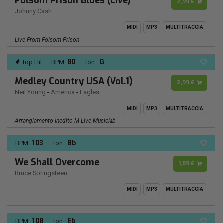
Folsom Prison Blues (Live)
2,99 €
Johnny Cash
MIDI
MP3
MULTITRACCIA
Live From Folsom Prison
80
G
Top Hit
BPM:
Ton.:
Medley Country USA (Vol.1)
2,99 €
Neil Young
-
America
-
Eagles
MIDI
MP3
MULTITRACCIA
Arrangiamento Inedito M-Live Musiclab
103
Bb
BPM:
Ton.:
We Shall Overcome
1,89 €
Bruce Springsteen
MIDI
MP3
MULTITRACCIA
108
Eb
BPM:
Ton.: