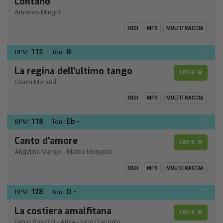
Lontano
Amedeo Minghi
MIDI
MP3
MULTITRACCIA
112
B
BPM:
Ton.:
La regina dell'ultimo tango
1,89 €
Gianni Morandi
MIDI
MP3
MULTITRACCIA
118
Eb -
BPM:
Ton.:
Canto d'amore
1,89 €
Angelina Mango
-
Marco Mengoni
MIDI
MP3
MULTITRACCIA
128
D -
BPM:
Ton.:
La costiera amalfitana
1,89 €
Fabio Rovazzi
-
Arisa
-
Nino D'angelo