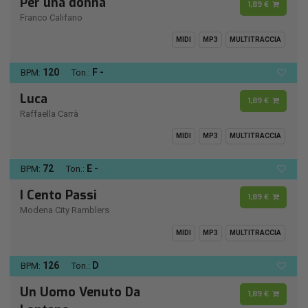
Per una donna
1,89 €
Franco Califano
MIDI
MP3
MULTITRACCIA
120
F -
BPM:
Ton.:
Luca
1,89 €
Raffaella Carrà
MIDI
MP3
MULTITRACCIA
72
E -
BPM:
Ton.:
I Cento Passi
1,89 €
Modena City Ramblers
MIDI
MP3
MULTITRACCIA
126
D
BPM:
Ton.:
Un Uomo Venuto Da
1,89 €