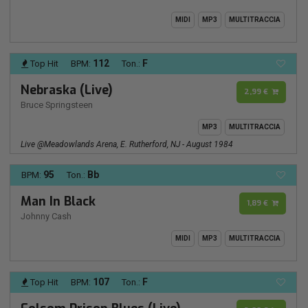
MIDI
MP3
MULTITRACCIA
112
F
Top Hit
BPM:
Ton.:
Nebraska (Live)
2,99 €
Bruce Springsteen
MP3
MULTITRACCIA
Live @Meadowlands Arena, E. Rutherford, NJ - August 1984
95
Bb
BPM:
Ton.:
Man In Black
1,89 €
Johnny Cash
MIDI
MP3
MULTITRACCIA
107
F
Top Hit
BPM:
Ton.: