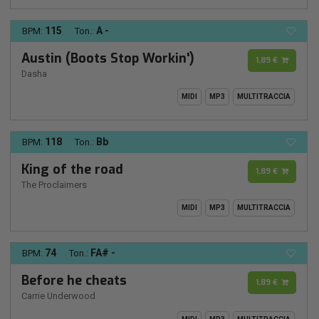
115
A -
BPM:
Ton.:
Austin (Boots Stop Workin')
1,89 €
Dasha
MIDI
MP3
MULTITRACCIA
118
Bb
BPM:
Ton.:
King of the road
1,89 €
The Proclaimers
MIDI
MP3
MULTITRACCIA
74
FA# -
BPM:
Ton.:
Before he cheats
1,89 €
Carrie Underwood