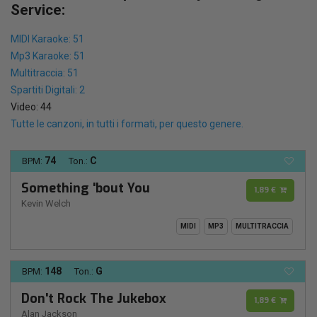
Service:
MIDI Karaoke: 51
Mp3 Karaoke: 51
Multitraccia: 51
Spartiti Digitali: 2
Video: 44
Tutte le canzoni, in tutti i formati, per questo genere.
74
C
BPM:
Ton.:
Something 'bout You
1,89 €
Kevin Welch
MIDI
MP3
MULTITRACCIA
148
G
BPM:
Ton.:
Don't Rock The Jukebox
1,89 €
Alan Jackson