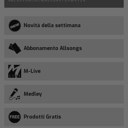
A
B
C
D
E
F
G
H
I
J
K
L
M
N
O
P
Q
R
S
T
U
V
W
X
Y
Z
#
Novità della settimana
Abbonamento Allsongs
M-Live
Medley
Prodotti Gratis