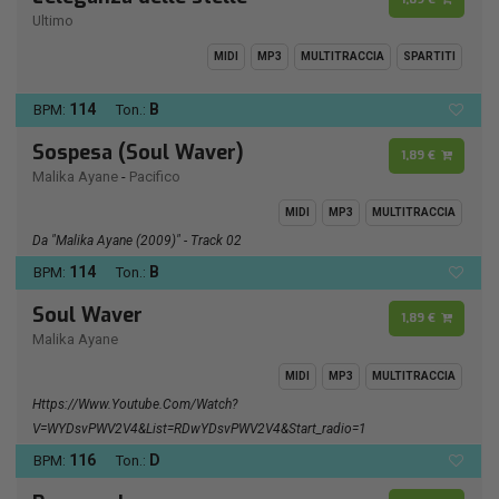
Ultimo
MIDI
MP3
MULTITRACCIA
SPARTITI
114
B
BPM:
Ton.:
Sospesa (Soul Waver)
1,89 €
Malika Ayane
-
Pacifico
MIDI
MP3
MULTITRACCIA
Da "Malika Ayane (2009)" - Track 02
114
B
BPM:
Ton.:
Soul Waver
1,89 €
Malika Ayane
MIDI
MP3
MULTITRACCIA
Https://www.youtube.com/watch?
V=wYDsvPWV2V4&list=RDwYDsvPWV2V4&start_radio=1
116
D
BPM:
Ton.: