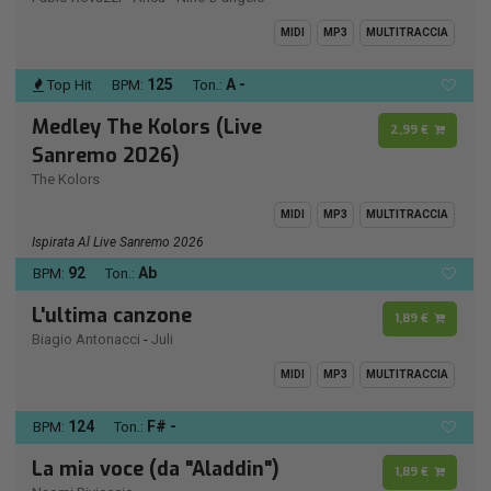
MIDI
MP3
MULTITRACCIA
125
A -
Top Hit
BPM:
Ton.:
Medley The Kolors (Live
2,99 €
Sanremo 2026)
The Kolors
MIDI
MP3
MULTITRACCIA
Ispirata Al Live Sanremo 2026
92
Ab
BPM:
Ton.:
L'ultima canzone
1,89 €
Biagio Antonacci
-
Juli
MIDI
MP3
MULTITRACCIA
124
F# -
BPM:
Ton.:
La mia voce (da "Aladdin")
1,89 €