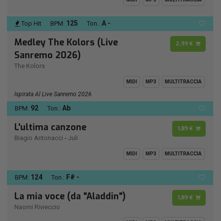
125
A -
Top Hit
BPM:
Ton.:
Medley The Kolors (Live
2,99 €
Sanremo 2026)
The Kolors
MIDI
MP3
MULTITRACCIA
Ispirata Al Live Sanremo 2026
92
Ab
BPM:
Ton.:
L'ultima canzone
1,89 €
Biagio Antonacci
-
Juli
MIDI
MP3
MULTITRACCIA
124
F# -
BPM:
Ton.:
La mia voce (da "Aladdin")
1,89 €
Naomi Rivieccio