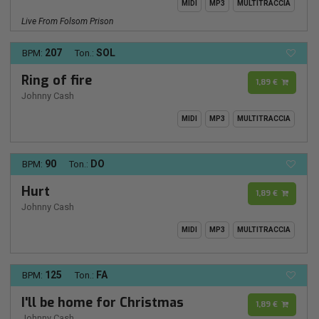
MIDI
MP3
MULTITRACCIA
Live From Folsom Prison
207
SOL
BPM:
Ton.:
Ring of fire
1,89 €
Johnny Cash
MIDI
MP3
MULTITRACCIA
90
DO
BPM:
Ton.:
Hurt
1,89 €
Johnny Cash
MIDI
MP3
MULTITRACCIA
125
FA
BPM:
Ton.:
I'll be home for Christmas
1,89 €
Johnny Cash