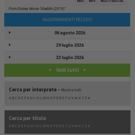
MIDI
MP3
MULTITRACCIA
From Disney Movie "Aladdin (2019)"
AGGIORNAMENTI RECENTI
06 agosto 2026
29 luglio 2026
23 luglio 2026
Vedi tutti
Cerca per interprete -
Mostra tutti
A
B
C
D
E
F
G
H
I
J
K
L
M
N
O
P
Q
R
S
T
U
V
W
X
Y
Z
#
Cerca per titolo
A
B
C
D
E
F
G
H
I
J
K
L
M
N
O
P
Q
R
S
T
U
V
W
X
Y
Z
#