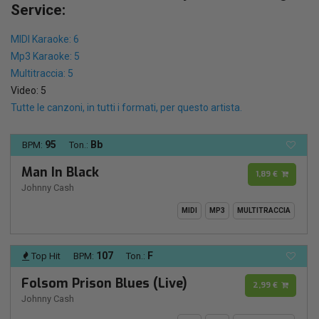
Service:
MIDI Karaoke: 6
Mp3 Karaoke: 5
Multitraccia: 5
Video: 5
Tutte le canzoni, in tutti i formati, per questo artista.
95
Bb
BPM:
Ton.:
Man In Black
1,89 €
Johnny Cash
MIDI
MP3
MULTITRACCIA
107
F
Top Hit
BPM:
Ton.:
Folsom Prison Blues (Live)
2,99 €
Johnny Cash