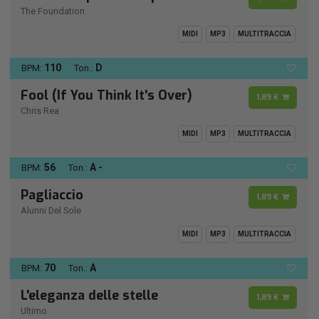
The Foundation
MIDI
MP3
MULTITRACCIA
110
D
BPM:
Ton.:
Fool (If You Think It's Over)
1,89 €
Chris Rea
MIDI
MP3
MULTITRACCIA
56
A -
BPM:
Ton.:
Pagliaccio
1,89 €
Alunni Del Sole
MIDI
MP3
MULTITRACCIA
70
A
BPM:
Ton.:
L'eleganza delle stelle
1,89 €
Ultimo