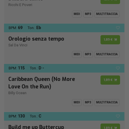
Ricchi E Poveri
MIDI
MP3
MULTITRACCIA
69
Eb
BPM:
Ton.:
Orologio senza tempo
1,89 €
Sal Da Vinci
MIDI
MP3
MULTITRACCIA
115
D -
BPM:
Ton.:
Caribbean Queen (No More
1,89 €
Love On the Run)
Billy Ocean
MIDI
MP3
MULTITRACCIA
130
C
BPM:
Ton.:
Build me up Buttercup
1,89 €