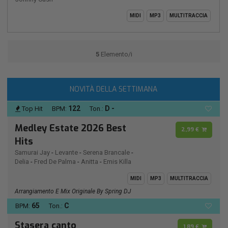
MIDI
MP3
MULTITRACCIA
5
Elemento/i
NOVITÀ DELLA SETTIMANA
122
D -
Top Hit
BPM:
Ton.:
Medley Estate 2026 Best
2,99 €
Hits
Samurai Jay
-
Levante
-
Serena Brancale
-
Delia
-
Fred De Palma
-
Anitta
-
Emis Killa
MIDI
MP3
MULTITRACCIA
Arrangiamento E Mix Originale By Spring DJ
65
C
BPM:
Ton.:
Stasera canto
1,89 €