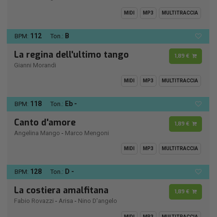
MIDI
MP3
MULTITRACCIA
112
B
BPM:
Ton.:
La regina dell'ultimo tango
1,89 €
Gianni Morandi
MIDI
MP3
MULTITRACCIA
118
Eb -
BPM:
Ton.:
Canto d'amore
1,89 €
Angelina Mango
-
Marco Mengoni
MIDI
MP3
MULTITRACCIA
128
D -
BPM:
Ton.:
La costiera amalfitana
1,89 €
Fabio Rovazzi
-
Arisa
-
Nino D'angelo
MIDI
MP3
MULTITRACCIA