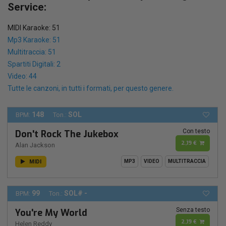
Service:
MIDI Karaoke: 51
Mp3 Karaoke: 51
Multitraccia: 51
Spartiti Digitali: 2
Video: 44
Tutte le canzoni, in tutti i formati, per questo genere.
148
SOL
BPM:
Ton.:
Con testo
Don't Rock The Jukebox
2,19 €
Alan Jackson
MIDI
MP3
VIDEO
MULTITRACCIA
99
SOL# -
BPM:
Ton.:
Senza testo
You're My World
2,19 €
Helen Reddy