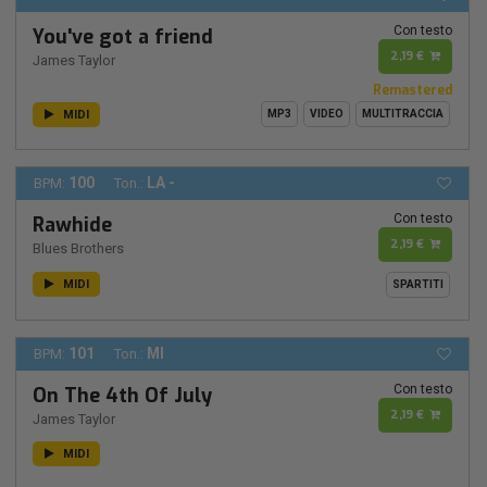
Con testo
You've got a friend
2,19 €
James Taylor
Remastered
MIDI
MP3
VIDEO
MULTITRACCIA
100
LA -
BPM:
Ton.:
Con testo
Rawhide
2,19 €
Blues Brothers
MIDI
SPARTITI
101
MI
BPM:
Ton.:
Con testo
On The 4th Of July
2,19 €
James Taylor
MIDI