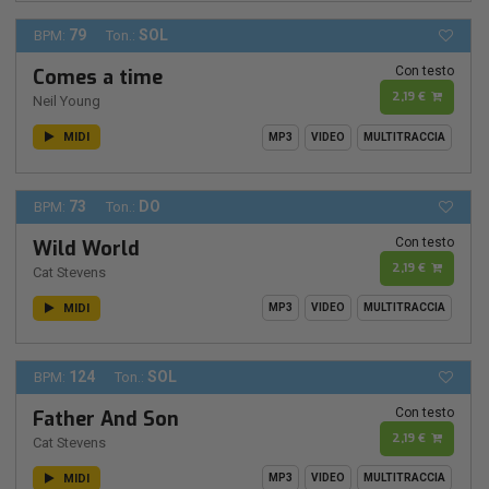
79
SOL
BPM:
Ton.:
Con testo
Comes a time
2,19 €
Neil Young
MIDI
MP3
VIDEO
MULTITRACCIA
73
DO
BPM:
Ton.:
Con testo
Wild World
2,19 €
Cat Stevens
MIDI
MP3
VIDEO
MULTITRACCIA
124
SOL
BPM:
Ton.:
Con testo
Father And Son
2,19 €
Cat Stevens
MIDI
MP3
VIDEO
MULTITRACCIA