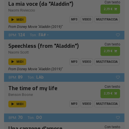
Con testo
La mia voce (da "Aladdin")
2,19 €
Naomi Rivieccio
MIDI
MP3
VIDEO
MULTITRACCIA
From Disney Movie "Aladdin (2019)"
124
FA# -
BPM:
Ton.:
Con testo
Speechless (from "Aladdin")
2,19 €
Naomi Scott
MIDI
MP3
VIDEO
MULTITRACCIA
From Disney Movie "Aladdin (2019)"
89
LAb
BPM:
Ton.:
Con testo
The time of my life
2,19 €
Benson Boone
MIDI
MP3
VIDEO
MULTITRACCIA
70
DO
BPM:
Ton.:
Con testo
Una canzone d'amore