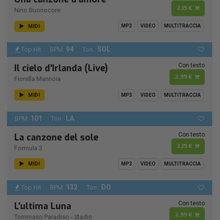
2,19 €
Nino Buonocore
MIDI
MP3
VIDEO
MULTITRACCIA
94
SOL
Top Hit
BPM:
Ton.:
Con testo
Il cielo d'Irlanda (Live)
2,99 €
Fiorella Mannoia
MIDI
MP3
VIDEO
MULTITRACCIA
101
LA
BPM:
Ton.:
Con testo
La canzone del sole
2,19 €
Formula 3
MIDI
MP3
VIDEO
MULTITRACCIA
132
DO
Top Hit
BPM:
Ton.:
Con testo
L'ultima Luna
2,99 €
Tommaso Paradiso
-
Stadio