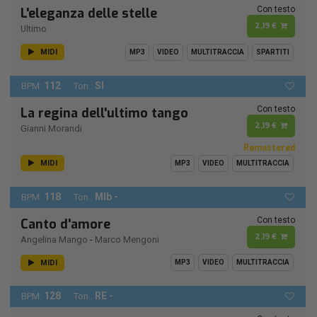
Con testo
L'eleganza delle stelle
2,19 €
Ultimo
MIDI
MP3
VIDEO
MULTITRACCIA
SPARTITI
112
SI
BPM:
Ton.:
Con testo
La regina dell'ultimo tango
2,19 €
Gianni Morandi
Remastered
MIDI
MP3
VIDEO
MULTITRACCIA
118
MIb -
BPM:
Ton.:
Con testo
Canto d'amore
2,19 €
Angelina Mango
-
Marco Mengoni
MIDI
MP3
VIDEO
MULTITRACCIA
128
RE -
BPM:
Ton.: