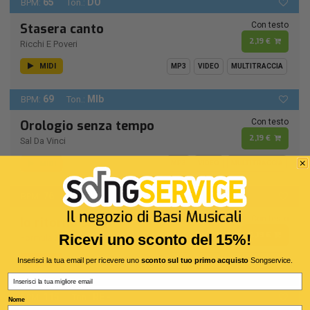
65
DO
BPM:
Ton.:
Con testo
Stasera canto
2,19 €
Ricchi E Poveri
MIDI
MP3
VIDEO
MULTITRACCIA
69
MIb
BPM:
Ton.:
Con testo
Orologio senza tempo
2,19 €
Sal Da Vinci
MIDI
MP3
VIDEO
MULTITRACCIA
76
RE -
BPM:
Ton.:
Con testo
Io ritorno solo
2,19 €
Ricevi uno sconto del 15%!
Formula 3
MIDI
Inserisci la tua email per ricevere uno
sconto sul tuo primo acquisto
Songservice.
MP3
VIDEO
MULTITRACCIA
Email
Remastering 1990
115
RE -
BPM:
Ton.:
Nome