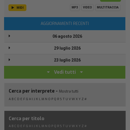
MIDI
MP3
VIDEO
MULTITRACCIA
AGGIORNAMENTI RECENTI
06 agosto 2026
29 luglio 2026
23 luglio 2026
Vedi tutti
Cerca per interprete -
Mostra tutti
A
B
C
D
E
F
G
H
I
J
K
L
M
N
O
P
Q
R
S
T
U
V
W
X
Y
Z
#
Cerca per titolo
A
B
C
D
E
F
G
H
I
J
K
L
M
N
O
P
Q
R
S
T
U
V
W
X
Y
Z
#