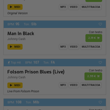
MIDI
MP3
VIDEO
MULTITRACCIA
Original Version
95
SIb
BPM:
Ton.:
Con testo
Man In Black
2,19 €
Johnny Cash
MIDI
MP3
VIDEO
MULTITRACCIA
107
FA
Top Hit
BPM:
Ton.:
Con testo
Folsom Prison Blues (Live)
2,99 €
Johnny Cash
MIDI
MP3
VIDEO
MULTITRACCIA
Live From Folsom Prison
108
MIb
BPM:
Ton.: