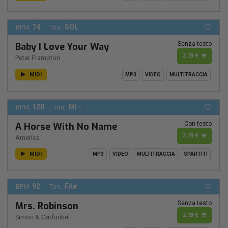
74
SOL
BPM:
Ton.:
Senza testo
Baby I Love Your Way
2,19 €
Peter Frampton
MIDI
MP3
VIDEO
MULTITRACCIA
120
MI -
BPM:
Ton.:
Con testo
A Horse With No Name
2,19 €
America
MIDI
MP3
VIDEO
MULTITRACCIA
SPARTITI
92
FA#
BPM:
Ton.:
Senza testo
Mrs. Robinson
2,19 €
Simon & Garfunkel