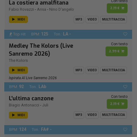
Con testo
La costiera amalfitana
2,19 €
Fabio Rovazzi
-
Arisa
-
Nino D'angelo
MIDI
MP3
VIDEO
MULTITRACCIA
125
LA -
Top Hit
BPM:
Ton.:
Con testo
Medley The Kolors (Live
2,99 €
Sanremo 2026)
The Kolors
MIDI
MP3
VIDEO
MULTITRACCIA
Ispirata Al Live Sanremo 2026
92
LAb
BPM:
Ton.:
Con testo
L'ultima canzone
2,19 €
Biagio Antonacci
-
Juli
MIDI
MP3
VIDEO
MULTITRACCIA
124
FA# -
BPM:
Ton.: