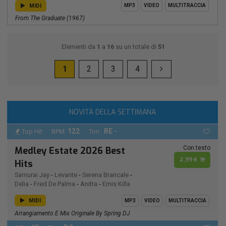
MIDI
MP3
VIDEO
MULTITRACCIA
From The Graduate (1967)
Elementi da
1
a
16
su un totale di
51
1
2
3
4
NOVITÀ DELLA SETTIMANA
122
RE -
Top Hit
BPM:
Ton.:
Con testo
Medley Estate 2026 Best
2,99 €
Hits
Samurai Jay
-
Levante
-
Serena Brancale
-
Delia
-
Fred De Palma
-
Anitta
-
Emis Killa
MIDI
MP3
VIDEO
MULTITRACCIA
Arrangiamento E Mix Originale By Spring DJ