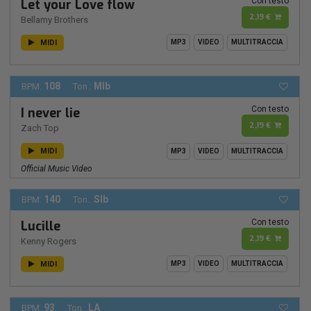
Con testo
Let your Love flow
2,19 €
Bellamy Brothers
MIDI
MP3
VIDEO
MULTITRACCIA
108
MIb
BPM:
Ton.:
Con testo
I never lie
2,19 €
Zach Top
MIDI
MP3
VIDEO
MULTITRACCIA
Official Music Video
140
SIb
BPM:
Ton.:
Con testo
Lucille
2,19 €
Kenny Rogers
MIDI
MP3
VIDEO
MULTITRACCIA
93
LA
BPM:
Ton.: