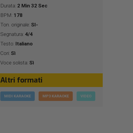
Durata:
2 Min 32 Sec
BPM:
178
Ton. originale:
SI-
Segnatura:
4/4
Testo:
Italiano
Cori:
Sì
Voce solista:
Sì
Altri formati
MIDI KARAOKE
MP3 KARAOKE
VIDEO