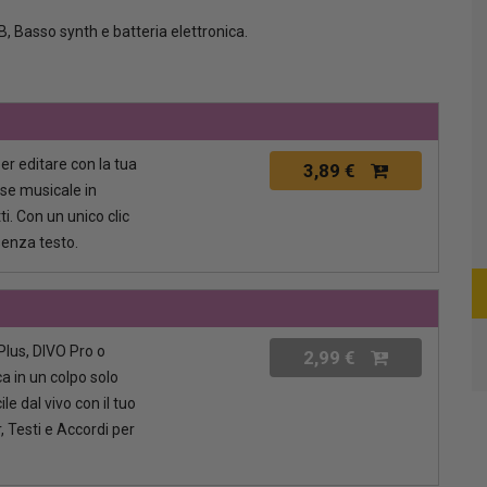
B, Basso synth e batteria elettronica.
per editare con la tua
3,89 €
ase musicale in
i. Con un unico clic
senza testo.
lus, DIVO Pro o
2,99 €
a in un colpo solo
le dal vivo con il tuo
, Testi e Accordi per