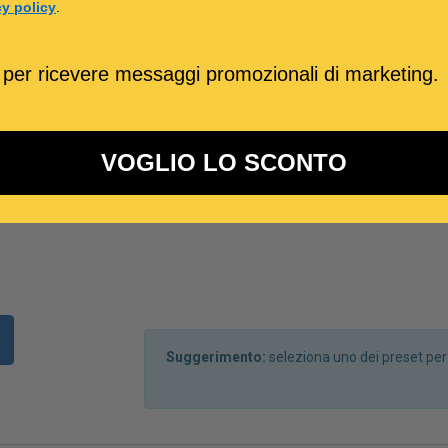
cy policy
.
Se la base Metronomo-Click viene inserita su uno 
 per ricevere messaggi promozionali di marketing.
Suggerimento:
Le tonalità indicate con (*) non subir
VOGLIO LO SCONTO
i
Suggerimento:
seleziona uno dei preset pe