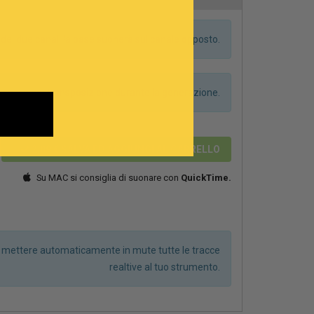
dei due canali la base suonerà sul canale opposto.
anno alcuna transposizione durante la generazione.
2,89 €
SALVA ED AGGIUNGI AL CARRELLO
Su MAC si consiglia di suonare con
QuickTime.
r mettere automaticamente in mute tutte le tracce
realtive al tuo strumento.