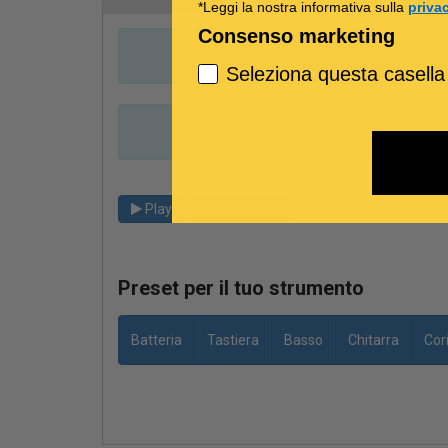
*Leggi la nostra informativa sulla
priva
Consenso marketing
Seleziona questa casella
Play
Ripristina
Preset per il tuo strumento
Batteria
Tastiera
Basso
Chitarra
Cor