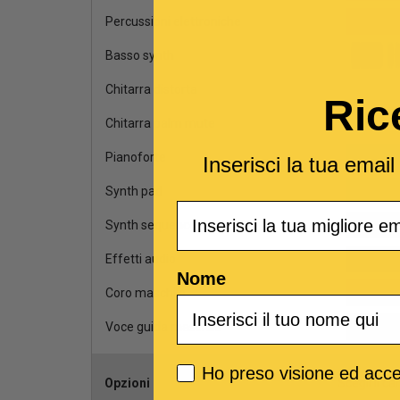
Percussioni elettroniche
Basso synth
Chitarra distorta
Ric
Chitarra palm mute
Pianoforte
Inserisci la tua emai
Synth pad
Email
Synth sequencer
Effetti audio
Nome
Coro maschile
Voce guida maschile
Privacy policy
Ho preso visione ed accet
Opzioni
Scegli il ca