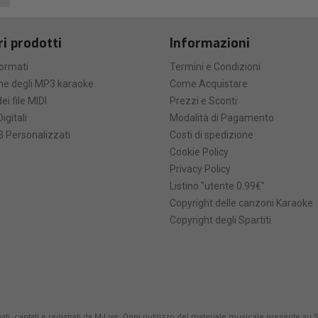
ri prodotti
Informazioni
formati
Termini e Condizioni
he degli MP3 karaoke
Come Acquistare
ei file MIDI
Prezzi e Sconti
Digitali
Modalità di Pagamento
 Personalizzati
Costi di spedizione
Cookie Policy
Privacy Policy
Listino "utente 0.99€"
Copyright delle canzoni Karaoke
Copyright degli Spartiti
ti, cantati e registrati da
M-Live
. Ogni riutilizzo del materiale musicale presente su 