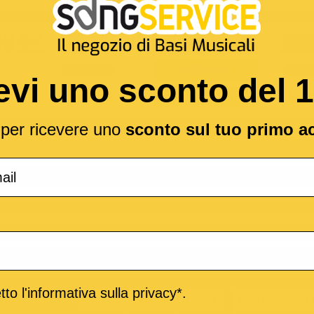
evi uno sconto del 
l per ricevere uno
sconto sul tuo primo a
to l'informativa sulla privacy*.
nale per il CLICK
Stereo
Sinistra
Destra
Intro battendo i