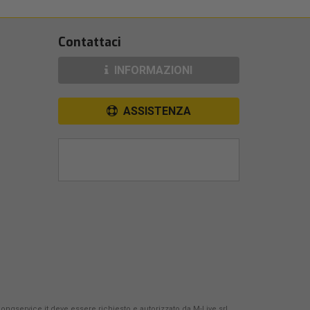
Contattaci
INFORMAZIONI
ASSISTENZA
Songservice.it deve essere richiesto e autorizzato da
M-Live srl
.