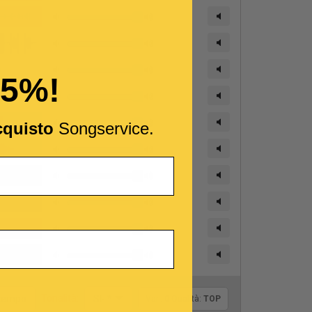
15%!
cquisto
Songservice.
Tonalità:
l tempo
SI- *
Var.:
0
Qualità:
TOP