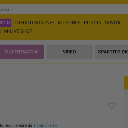
SITO
CREDITO SONGNET
ALLSONGS
PLUG-IN
NOVITÀ
C
M-LIVE SHOP
MULTITRACCIA
VIDEO
SPARTITO DI
to
reso celebre da
Tiziano Ferro