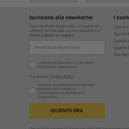
Iscrizione alla newsletter
I nost
Vuoi rimanere aggiornato su novità ed
I nostri 
offerte? Iscriviti alla nostra newsletter e
Specific
ricevi subito un regalo
!
Qualità d
Email
Spartiti 
Basi Mp3
Privacy Policy
Confermo di aver letto e di accettare
l’informativa sulla privacy*.
*La nostra
Privacy Policy
.
Consenso Marketing
Autorizzo al trattamento dei miei dati
personali per ricevere le
comunicazioni di marketing di
Songservice.
ISCRIVITI ORA
I file musicali presenti su questo sito sono stati interamente suona