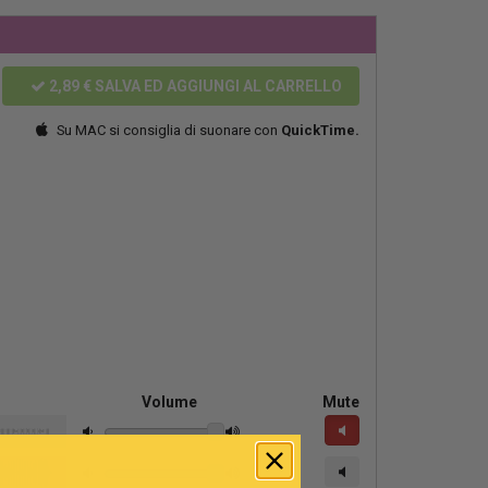
2,89 €
SALVA ED AGGIUNGI AL CARRELLO
Su MAC si consiglia di suonare con
QuickTime.
Volume
Mute