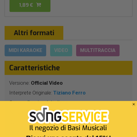
1,89 €
Altri formati
MIDI KARAOKE
VIDEO
MULTITRACCIA
Caratteristiche
Versione:
Official Video
Interprete Originale:
Tiziano Ferro
Genere:
Pop/rock Italiano
Autore:
T.Ferro
Durata:
2 Min 32 Sec
Segnatura:
4/4