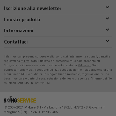
Iscrizione alla newsletter
I nostri prodotti
Informazioni
Contattaci
I file musicali presenti su questo sito sono stati interamente suonati, cantati e
registrati da
M-Live
. Ogni riutilizzo del materiale musicale presente su
Songservice.it deve essere richiesto e autorizzato da
M-Live srl
. Sono
espressamente vietati i seguenti utilizzi: estrapolazioni e rielaborazione di una
o più tracce MIDI o audio di un singolo brano musicale, registrazione di una
base musicale o parte di essa, estrazione del testo presente all'interno dei file
musicali. (Aut. SIAE n. 1287/I/106)
© 2007-2021
M-Live Srl
- Via Luciona 1872/b, 47842 - S. Giovanni In
Marignano (RN) - P.IVA 03127860405