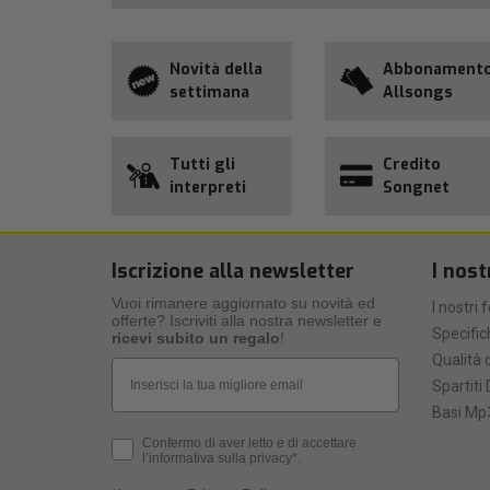
Novità della
Abbonament
settimana
Allsongs
Tutti gli
Credito
interpreti
Songnet
Iscrizione alla newsletter
I nost
Vuoi rimanere aggiornato su novità ed
I nostri 
offerte? Iscriviti alla nostra newsletter e
Specific
ricevi subito un regalo
!
Qualità d
Email
Spartiti 
Basi Mp3
Privacy Policy
Confermo di aver letto e di accettare
l’informativa sulla privacy*.