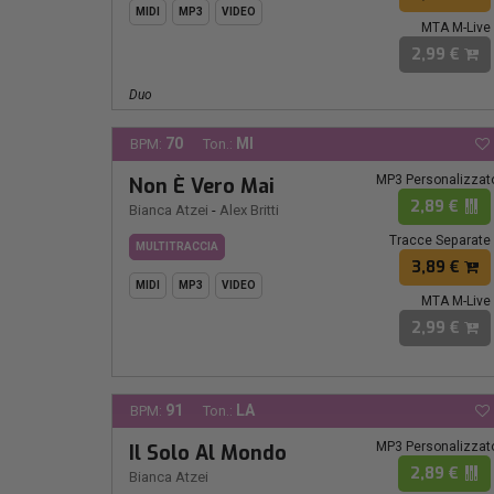
MIDI
MP3
VIDEO
MTA M-Live
2,99 €
Duo
70
MI
BPM:
Ton.:
MP3 Personalizzat
Non È Vero Mai
2,89 €
Bianca Atzei
-
Alex Britti
Tracce Separate
MULTITRACCIA
3,89 €
MIDI
MP3
VIDEO
MTA M-Live
2,99 €
91
LA
BPM:
Ton.:
MP3 Personalizzat
Il Solo Al Mondo
2,89 €
Bianca Atzei