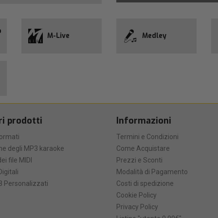
o
M-Live
Medley
ri prodotti
Informazioni
formati
Termini e Condizioni
he degli MP3 karaoke
Come Acquistare
ei file MIDI
Prezzi e Sconti
Digitali
Modalità di Pagamento
 Personalizzati
Costi di spedizione
Cookie Policy
Privacy Policy