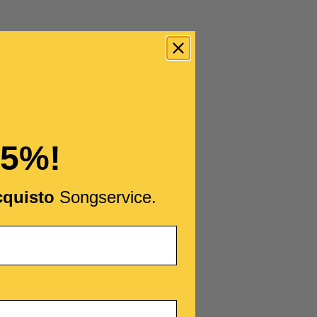
15%!
cquisto
Songservice.