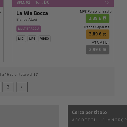
92
DO
BPM:
Ton.:
o
MP3 Personalizzato
La Mia Bocca
2,89 €
Bianca Atzei
Tracce Separate
MULTITRACCIA
3,89 €
MIDI
MP3
VIDEO
MTA M-Live
2,99 €
1
a
16
su un totale di
17
2
Cerca per titolo
A
B
C
D
E
F
G
H
I
J
K
L
M
N
O
P
Q
R