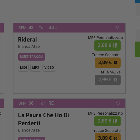
82
SOL
BPM:
Ton.:
o
MP3 Personalizzato
Riderai
2,89 €
Bianca Atzei
Tracce Separate
MULTITRACCIA
3,89 €
MIDI
MP3
VIDEO
MTA M-Live
2,99 €
66
RE
BPM:
Ton.:
o
MP3 Personalizzato
La Paura Che Ho Di
2,89 €
Perderti
Bianca Atzei
Tracce Separate
3,89 €