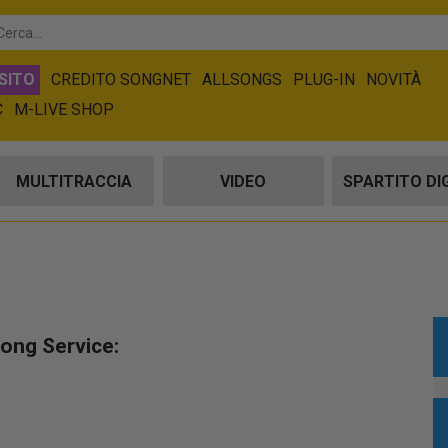
SITO
CREDITO SONGNET
ALLSONGS
PLUG-IN
NOVITÀ
C
M-LIVE SHOP
MULTITRACCIA
VIDEO
SPARTITO DI
Song Service: