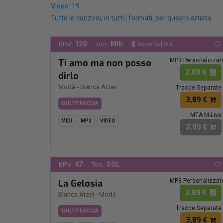
Video: 19
Tutte le canzoni, in tutti i formati, per questo artista.
120
MIb
BPM:
Ton.:
Voce Solista
MP3 Personalizzat
Ti amo ma non posso
2,89 €
dirlo
Modà
-
Bianca Atzei
Tracce Separate
3,89 €
MULTITRACCIA
MTA M-Live
MIDI
MP3
VIDEO
2,99 €
47
SOL
BPM:
Ton.:
MP3 Personalizzat
La Gelosia
2,89 €
Bianca Atzei
-
Modà
Tracce Separate
MULTITRACCIA
3,89 €