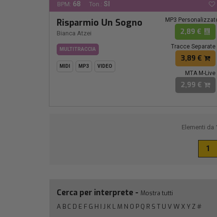
68
SI
BPM:
Ton.:
MP3 Personalizzat
Risparmio Un Sogno
2,89 €
Bianca Atzei
Tracce Separate
MULTITRACCIA
3,89 €
MIDI
MP3
VIDEO
MTA M-Live
2,99 €
Elementi da
1
Cerca per interprete -
Mostra tutti
A
B
C
D
E
F
G
H
I
J
K
L
M
N
O
P
Q
R
S
T
U
V
W
X
Y
Z
#