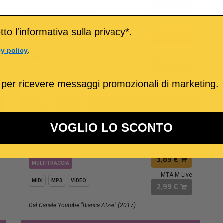
2,89 €
Felicità (Laura)
Bianca Atzei
Tracce Separate
to l'informativa sulla privacy*.
3,89 €
MULTITRACCIA
cy policy
.
MTA M-Live
MIDI
MP3
VIDEO
2,99 €
 per ricevere messaggi promozionali di marketing.
107
FA
BPM:
Ton.:
o
MP3 Personalizzato
Abbracciami Perdonami
VOGLIO LO SCONTO
2,89 €
Gli Sbagli
Bianca Atzei
Tracce Separate
3,89 €
MULTITRACCIA
MTA M-Live
MIDI
MP3
VIDEO
2,99 €
Dal Canale Youtube "bianca Atzei" (2017)