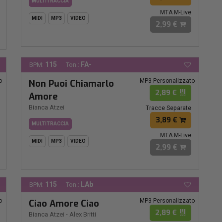
MULTITRACCIA
MTA M-Live
MIDI
MP3
VIDEO
2,99 €
115
FA-
BPM:
Ton.:
o
MP3 Personalizzato
Non Puoi Chiamarlo
2,89 €
Amore
Bianca Atzei
Tracce Separate
3,89 €
MULTITRACCIA
MTA M-Live
MIDI
MP3
VIDEO
2,99 €
115
LAb
BPM:
Ton.:
o
MP3 Personalizzato
Ciao Amore Ciao
2,89 €
Bianca Atzei
-
Alex Britti