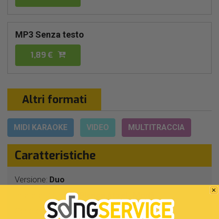
MP3 Senza testo
1,89 €
Altri formati
MIDI KARAOKE
VIDEO
MULTITRACCIA
Caratteristiche
Versione:
Duo
Interpreti Originali:
Bianca Atzei
Modà
-
Genere:
Pop/rock Italiano