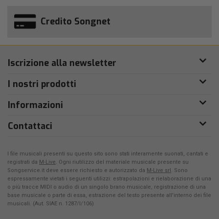
Credito Songnet
Iscrizione alla newsletter
I nostri prodotti
Informazioni
Contattaci
I file musicali presenti su questo sito sono stati interamente suonati, cantati e
registrati da
M-Live
. Ogni riutilizzo del materiale musicale presente su
Songservice.it deve essere richiesto e autorizzato da
M-Live srl
. Sono
espressamente vietati i seguenti utilizzi: estrapolazioni e rielaborazione di una
o più tracce MIDI o audio di un singolo brano musicale, registrazione di una
base musicale o parte di essa, estrazione del testo presente all'interno dei file
musicali. (Aut. SIAE n. 1287/I/106)