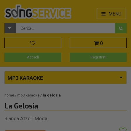
MENU
0
Accedi
Registrati
MP3 KARAOKE
home
mp3 karaoke
la gelosia
La Gelosia
Bianca Atzei
Modà
-