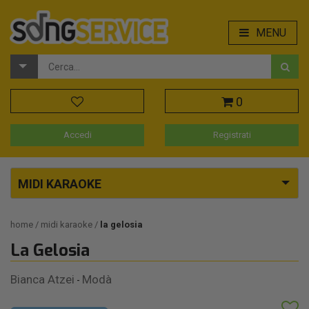
MENU
0
Accedi
Registrati
MIDI KARAOKE
home
midi karaoke
la gelosia
La Gelosia
Bianca Atzei
Modà
-