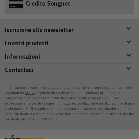
Credito Songnet
Iscrizione alla newsletter
I nostri prodotti
Informazioni
Contattaci
I file musicali presenti su questo sito sono stati interamente suonati, cantati e
registrati da
M-Live
. Ogni riutilizzo del materiale musicale presente su
Songservice.it deve essere richiesto e autorizzato da
M-Live srl
. Sono
espressamente vietati i seguenti utilizzi: estrapolazioni e rielaborazione di una
o più tracce MIDI o audio di un singolo brano musicale, registrazione di una
base musicale o parte di essa, estrazione del testo presente all'interno dei file
musicali. (Aut. SIAE n. 1287/I/106)