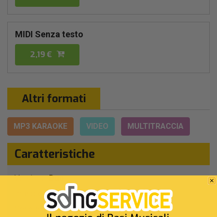
MIDI Senza testo
2,19 €
Altri formati
MP3 KARAOKE
VIDEO
MULTITRACCIA
Caratteristiche
Versione:
Duo
Interpreti Originali:
Bianca Atzei
Modà
-
Genere:
Pop/rock Italiano