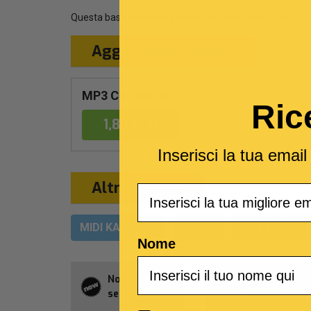
Questa base musicale è una cover del brano
Wind im Ha
Aggiungi al Carrello
MP3 Con testo
Ric
1,89 €
Inserisci la tua emai
Altri formati
Email
MIDI KARAOKE
VIDEO
MULTITRACC
Nome
Novità della
Abbonament
settimana
Allsongs