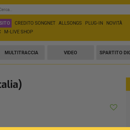
SITO
CREDITO SONGNET
ALLSONGS
PLUG-IN
NOVITÀ
C
M-LIVE SHOP
MULTITRACCIA
VIDEO
SPARTITO DI
alia)