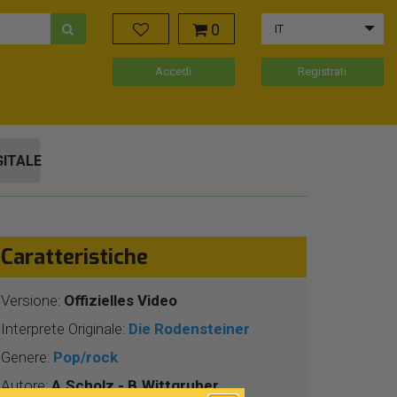
0
IT
Accedi
Registrati
GITALE
Caratteristiche
Versione:
Offizielles Video
Interprete Originale:
Die Rodensteiner
Genere:
Pop/rock
Autore:
A.Scholz - B.Wittgruber