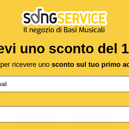
ar (Bella Italia)
reso celebre da
Die Rodensteiner
MP3 Senza testo
evi uno sconto del 
1,89 €
l per ricevere uno
sconto sul tuo primo a
(*
IA
o
M-Live
Medley