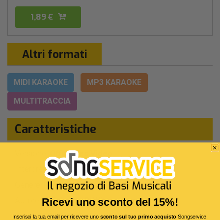
1,89 €
Altri formati
MIDI KARAOKE
MP3 KARAOKE
MULTITRACCIA
Caratteristiche
Versione:
Offizielles Video
Interprete Originale:
Die Rodensteiner
Genere:
Pop/rock
Autore:
A.Scholz - B.Wittgruber
Ricevi uno sconto del 15%!
Durata:
3 Min 21 Sec
Inserisci la tua email per ricevere uno
sconto sul tuo primo acquisto
Songservice.