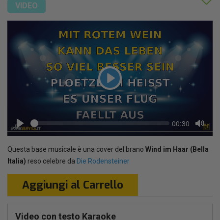
VIDEO
Play
Seek
Current
00:30
time
Play
Toggl
Mute
Questa base musicale è una cover del brano
Wind im Haar (Bella
Italia)
reso celebre da
Die Rodensteiner
Aggiungi al Carrello
Video con testo Karaoke