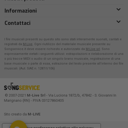
Informazioni
Contattaci
I file musicali presenti su questo sito sono stati interamente suonati, cantati e
registrati da
M-Live
. Ogni riutilizzo del materiale musicale presente su
Songservice.it deve essere richiesto e autorizzato da
M-Live srl
. Sono
espressamente vietati i seguenti utilizzi: estrapolazioni e rielaborazione di una
o più tracce MIDI o audio di un singolo brano musicale, registrazione di una
base musicale o parte di essa, estrazione del testo presente all'interno dei file
musicali. (Aut. SIAE n. 1287/I/106)
© 2007-2021
M-Live Srl
- Via Luciona 1872/b, 47842 - S. Giovanni In
Marignano (RN) - P.IVA 03127860405
Sito creato da
M-LIVE
Le tue preferenze relative alla privacy