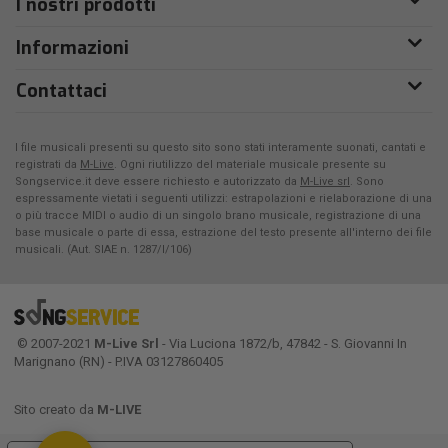
I nostri prodotti
Informazioni
Contattaci
I file musicali presenti su questo sito sono stati interamente suonati, cantati e
registrati da
M-Live
. Ogni riutilizzo del materiale musicale presente su
Songservice.it deve essere richiesto e autorizzato da
M-Live srl
. Sono
espressamente vietati i seguenti utilizzi: estrapolazioni e rielaborazione di una
o più tracce MIDI o audio di un singolo brano musicale, registrazione di una
base musicale o parte di essa, estrazione del testo presente all'interno dei file
musicali. (Aut. SIAE n. 1287/I/106)
© 2007-2021
M-Live Srl
- Via Luciona 1872/b, 47842 - S. Giovanni In
Marignano (RN) - P.IVA 03127860405
Sito creato da
M-LIVE