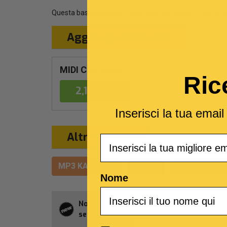
Questa base musicale è una cover del brano
Ti amo, It
Aggiungi al Carrello
MIDI Con testo
Ric
2,19 €
Inserisci la tua emai
Altri formati
Email
MP3 KARAOKE
VIDEO
MULTITRACC
Nome
Novità della
Abbonament
settimana
Allsongs