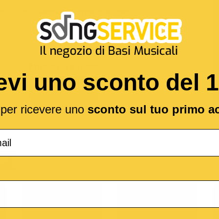
aliano
reso celebre da
Sportfreunde Stiller
MIDI Senza testo
evi uno sconto del 
2,19 €
l per ricevere uno
sconto sul tuo primo a
(*
IA
o
M-Live
Medley