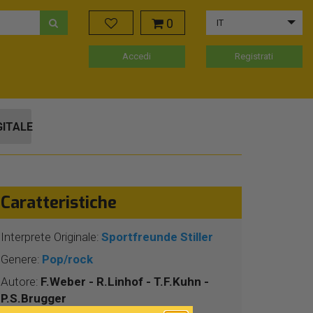
0
IT
Accedi
Registrati
GITALE
Caratteristiche
Interprete Originale:
Sportfreunde Stiller
Genere:
Pop/rock
Autore:
F.Weber - R.Linhof - T.F.Kuhn -
P.S.Brugger