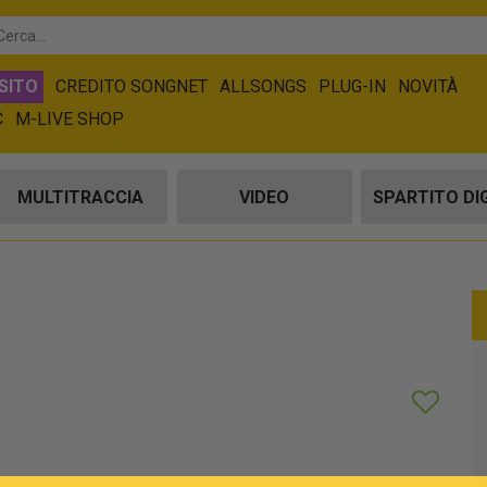
SITO
CREDITO SONGNET
ALLSONGS
PLUG-IN
NOVITÀ
C
M-LIVE SHOP
MULTITRACCIA
VIDEO
SPARTITO DI