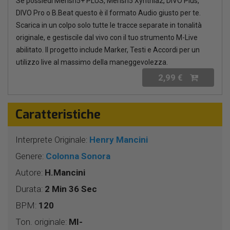
Se possiedi Merish5+ PLUS, Merish5 Xynthia2, DIVO Plus,
DIVO Pro o B.Beat questo è il formato Audio giusto per te.
Scarica in un colpo solo tutte le tracce separate in tonalità
originale, e gestiscile dal vivo con il tuo strumento M-Live
abilitato. Il progetto include Marker, Testi e Accordi per un
utilizzo live al massimo della maneggevolezza.
2,99 €
Caratteristiche
Interprete Originale:
Henry Mancini
Genere:
Colonna Sonora
Autore:
H.Mancini
Durata:
2 Min 36 Sec
BPM:
120
Ton. originale:
MI-