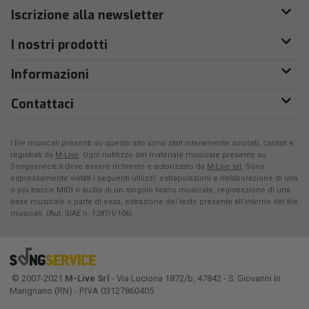
Iscrizione alla newsletter
I nostri prodotti
Informazioni
Contattaci
I file musicali presenti su questo sito sono stati interamente suonati, cantati e
registrati da
M-Live
. Ogni riutilizzo del materiale musicale presente su
Songservice.it deve essere richiesto e autorizzato da
M-Live srl
. Sono
espressamente vietati i seguenti utilizzi: estrapolazioni e rielaborazione di una
o più tracce MIDI o audio di un singolo brano musicale, registrazione di una
base musicale o parte di essa, estrazione del testo presente all'interno dei file
musicali. (Aut. SIAE n. 1287/I/106)
© 2007-2021
M-Live Srl
- Via Luciona 1872/b, 47842 - S. Giovanni In
Marignano (RN) - P.IVA 03127860405