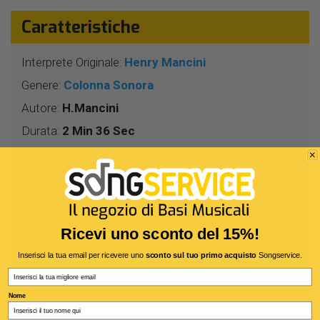
Caratteristiche
Interprete Originale:
Henry Mancini
Genere:
Colonna Sonora
Autore:
H.Mancini
Durata:
2 Min 36 Sec
Segnatura:
4/4
BPM:
120
Tonalità:
MI -
Harmonizer:
No
Ricevi uno sconto del 15%!
Testo:
Italiano
Inserisci la tua email per ricevere uno
sconto sul tuo primo acquisto
Songservice.
Accordi:
Si (*)
Email
Nome
(*) Solo con il formato di testo M-Live