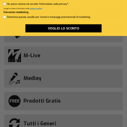
Privacy policy
Ho preso visione ed accetto l'informativa sulla privacy*.
Novità della settimana
*Leggi la nostra informativa sulla
privacy policy
.
Consenso marketing
Seleziona questa casella per ricevere messaggi promozionali di marketing.
VOGLIO LO SCONTO
Abbonamento Allsongs
M-Live
Medley
Prodotti Gratis
Tutti i Generi