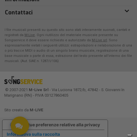
Contattaci
I file musicali presenti su questo sito sono stati interamente suonati, cantati e
registrati da
M-Live
. Ogni riutilizzo del materiale musicale presente su
Songservice.it deve essere richiesto e autorizzato da
M-Live srl
. Sono
espressamente vietati i seguenti utilizzi: estrapolazioni e rielaborazione di una
o più tracce MIDI o audio di un singolo brano musicale, registrazione di una
base musicale o parte di essa, estrazione del testo presente all'interno dei file
musicali. (Aut. SIAE n. 1287/I/106)
© 2007-2021
M-Live Srl
- Via Luciona 1872/b, 47842 - S. Giovanni In
Marignano (RN) - P.IVA 03127860405
Sito creato da
M-LIVE
Le tue preferenze relative alla privacy
Informativa sulla raccolta