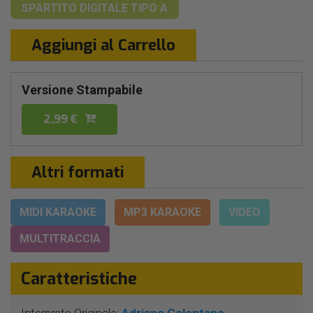
SPARTITO DIGITALE
TIPO A
Aggiungi al Carrello
Versione Stampabile
2,99 €
Altri formati
MIDI KARAOKE
MP3 KARAOKE
VIDEO
MULTITRACCIA
Caratteristiche
Interprete Originale:
Adriano Celentano