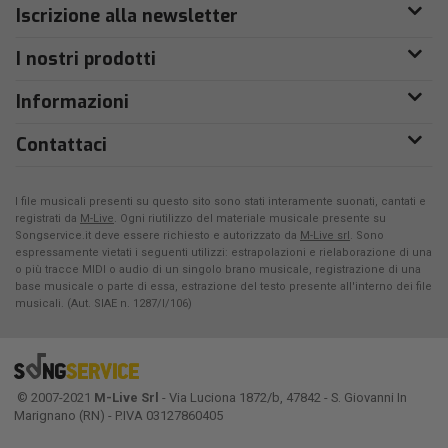
Iscrizione alla newsletter
I nostri prodotti
Informazioni
Contattaci
I file musicali presenti su questo sito sono stati interamente suonati, cantati e
registrati da
M-Live
. Ogni riutilizzo del materiale musicale presente su
Songservice.it deve essere richiesto e autorizzato da
M-Live srl
. Sono
espressamente vietati i seguenti utilizzi: estrapolazioni e rielaborazione di una
o più tracce MIDI o audio di un singolo brano musicale, registrazione di una
base musicale o parte di essa, estrazione del testo presente all'interno dei file
musicali. (Aut. SIAE n. 1287/I/106)
© 2007-2021
M-Live Srl
- Via Luciona 1872/b, 47842 - S. Giovanni In
Marignano (RN) - P.IVA 03127860405