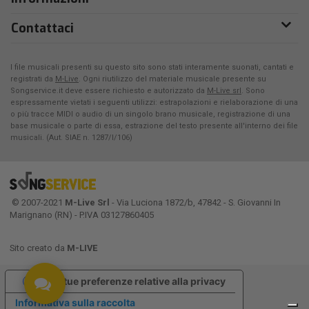
Contattaci
I file musicali presenti su questo sito sono stati interamente suonati, cantati e
registrati da
M-Live
. Ogni riutilizzo del materiale musicale presente su
Songservice.it deve essere richiesto e autorizzato da
M-Live srl
. Sono
espressamente vietati i seguenti utilizzi: estrapolazioni e rielaborazione di una
o più tracce MIDI o audio di un singolo brano musicale, registrazione di una
base musicale o parte di essa, estrazione del testo presente all'interno dei file
musicali. (Aut. SIAE n. 1287/I/106)
© 2007-2021
M-Live Srl
- Via Luciona 1872/b, 47842 - S. Giovanni In
Marignano (RN) - P.IVA 03127860405
Sito creato da
M-LIVE
Le tue preferenze relative alla privacy
Informativa sulla raccolta