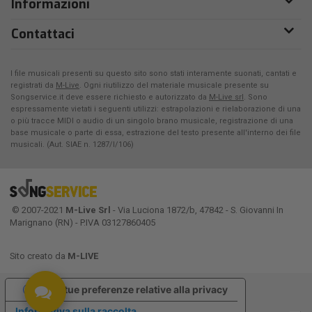
Informazioni
Contattaci
I file musicali presenti su questo sito sono stati interamente suonati, cantati e
registrati da
M-Live
. Ogni riutilizzo del materiale musicale presente su
Songservice.it deve essere richiesto e autorizzato da
M-Live srl
. Sono
espressamente vietati i seguenti utilizzi: estrapolazioni e rielaborazione di una
o più tracce MIDI o audio di un singolo brano musicale, registrazione di una
base musicale o parte di essa, estrazione del testo presente all'interno dei file
musicali. (Aut. SIAE n. 1287/I/106)
© 2007-2021
M-Live Srl
- Via Luciona 1872/b, 47842 - S. Giovanni In
Marignano (RN) - P.IVA 03127860405
Sito creato da
M-LIVE
Le tue preferenze relative alla privacy
Informativa sulla raccolta