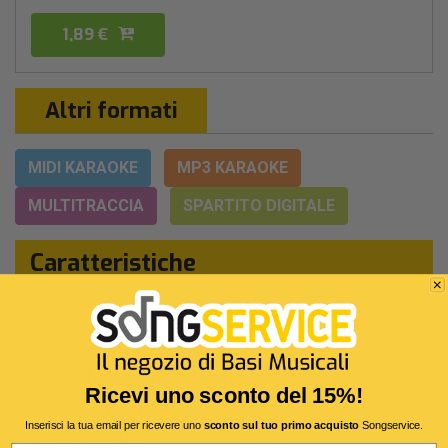
1,89 €
Altri formati
MIDI KARAOKE
MP3 KARAOKE
MULTITRACCIA
SPARTITO DIGITALE
Caratteristiche
Interprete Originale:
Adriano Celentano
Genere:
Classici '60
Autore:
Mogol - M.Del Prete - P.Massara
Ricevi uno sconto del 15%!
Durata:
2 Min 7 Sec
Inserisci la tua email per ricevere uno
sconto sul tuo primo acquisto
Songservice.
Segnatura:
4/4
Email