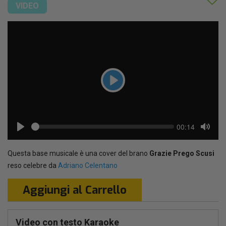
VIDEO
Play
Seek
Current
00:14
time
Play
Toggl
Mute
Questa base musicale è una cover del brano
Grazie Prego Scusi
reso celebre da
Adriano Celentano
Aggiungi al Carrello
Video con testo Karaoke