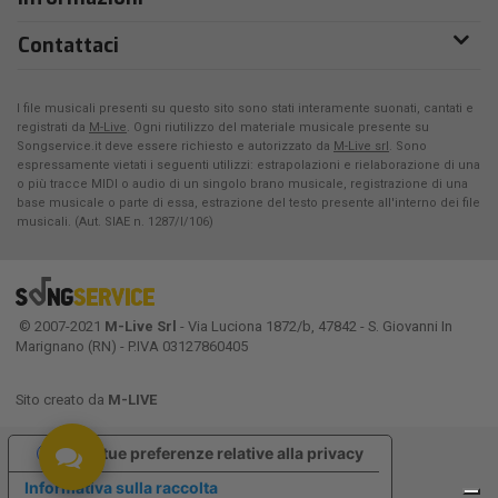
Contattaci
I file musicali presenti su questo sito sono stati interamente suonati, cantati e
registrati da
M-Live
. Ogni riutilizzo del materiale musicale presente su
Songservice.it deve essere richiesto e autorizzato da
M-Live srl
. Sono
espressamente vietati i seguenti utilizzi: estrapolazioni e rielaborazione di una
o più tracce MIDI o audio di un singolo brano musicale, registrazione di una
base musicale o parte di essa, estrazione del testo presente all'interno dei file
musicali. (Aut. SIAE n. 1287/I/106)
© 2007-2021
M-Live Srl
- Via Luciona 1872/b, 47842 - S. Giovanni In
Marignano (RN) - P.IVA 03127860405
Sito creato da
M-LIVE
Le tue preferenze relative alla privacy
Informativa sulla raccolta