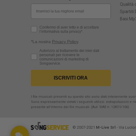
Qualità d
Email
Spartiti 
Basi Mp3
Privacy Policy
Confermo di aver letto e di accettare
l’informativa sulla privacy*.
*La nostra
Privacy Policy
.
Consenso Marketing
Autorizzo al trattamento dei miei dati
personali per ricevere le
comunicazioni di marketing di
Songservice.
ISCRIVITI ORA
I file musicali presenti su questo sito sono stati interamente suona
Sono espressamente vietati i seguenti utilizzi: estrapolazioni e 
presente all'interno dei file musicali. (Aut. SIAE n. 1287/I/106)
© 2007-2021
M-Live Srl
- Via Lucio