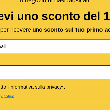
evi uno sconto del 
l per ricevere uno
sconto sul tuo primo a
nale per il CLICK
Stereo
Sinistra
Destra
Intro battendo i
to l'informativa sulla privacy*.
Se la base Metronomo-Click viene inserita su uno 
cy policy
.