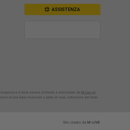
ASSISTENZA
Songservice.it deve essere richiesto e autorizzato da
M-Live srl
.
azione di una base musicale o parte di essa, estrazione del testo
Sito creato da
M-LIVE