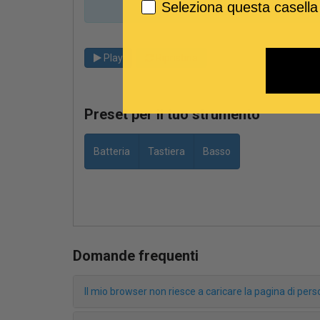
Seleziona questa casella
Play
Ripristina
Preset per il tuo strumento
Batteria
Tastiera
Basso
Domande frequenti
Il mio browser non riesce a caricare la pagina di pe