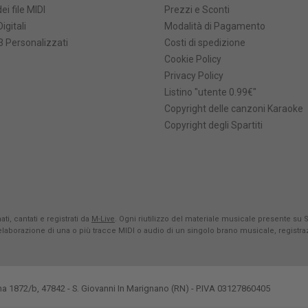
ei file MIDI
Prezzi e Sconti
Digitali
Modalità di Pagamento
 Personalizzati
Costi di spedizione
Cookie Policy
Privacy Policy
Listino "utente 0.99€"
Copyright delle canzoni Karaoke
Copyright degli Spartiti
ti, cantati e registrati da
M-Live
. Ogni riutilizzo del materiale musicale presente su 
rielaborazione di una o più tracce MIDI o audio di un singolo brano musicale, registr
na 1872/b, 47842 - S. Giovanni In Marignano (RN) - P.IVA 03127860405