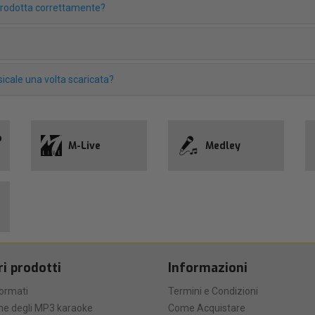
iprodotta correttamente?
icale una volta scaricata?
o
M-Live
Medley
ri prodotti
Informazioni
formati
Termini e Condizioni
he degli MP3 karaoke
Come Acquistare