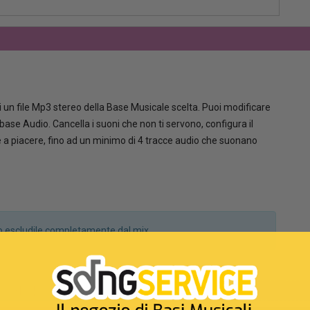
 un file Mp3 stereo della Base Musicale scelta. Puoi modificare
la base Audio. Cancella i suoni che non ti servono, configura il
le a piacere, fino ad un minimo di 4 tracce audio che suonano
a o escludile completamente dal mix