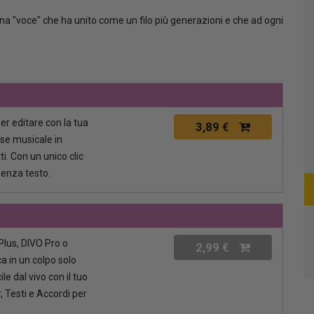
na "voce" che ha unito come un filo più generazioni e che ad ogni
per editare con la tua
3,89 €
ase musicale in
i. Con un unico clic
senza testo.
lus, DIVO Pro o
2,99 €
a in un colpo solo
le dal vivo con il tuo
, Testi e Accordi per