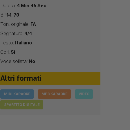
Durata:
4 Min 46 Sec
BPM:
70
Ton. originale:
FA
Segnatura:
4/4
Testo:
Italiano
Cori:
Sì
Voce solista:
No
Altri formati
MIDI KARAOKE
MP3 KARAOKE
VIDEO
SPARTITO DIGITALE