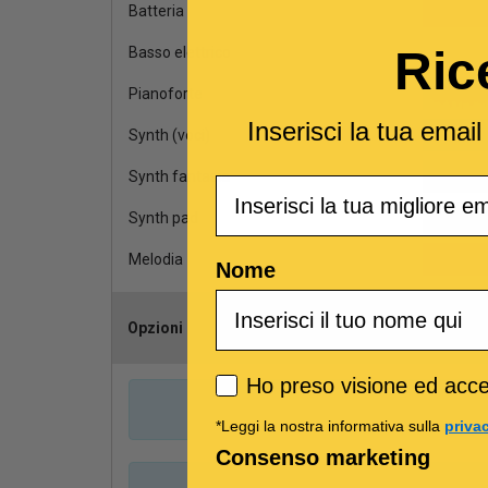
Batteria
Ric
Basso elettrico
Pianoforte
Inserisci la tua emai
Synth (voci)
Synth fantasia
Email
Synth pad
Melodia
Nome
Opzioni
Scegli il ca
Privacy policy
Ho preso visione ed accet
*Leggi la nostra informativa sulla
priva
Consenso marketing