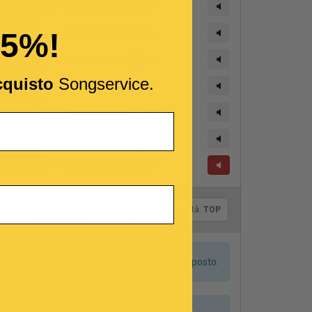
15%!
cquisto
Songservice.
Tonalità:
l tempo
FA *
Var.:
0
Qualità:
TOP
dei due canali la base suonerà sul canale opposto.