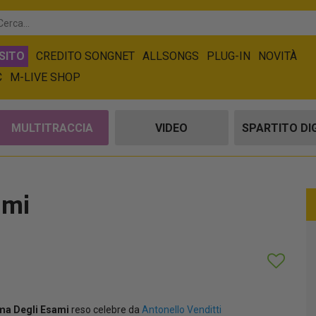
SITO
CREDITO SONGNET
ALLSONGS
PLUG-IN
NOVITÀ
C
M-LIVE SHOP
MULTITRACCIA
VIDEO
SPARTITO DI
ami
ma Degli Esami
reso celebre da
Antonello Venditti