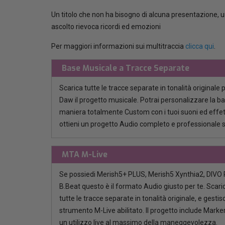
Un titolo che non ha bisogno di alcuna presentazione, u
ascolto rievoca ricordi ed emozioni
Per maggiori informazioni sui multitraccia
clicca qui
.
Base Musicale a Tracce Separate
Scarica tutte le tracce separate in tonalità originale 
Daw il progetto musicale. Potrai personalizzare la b
maniera totalmente Custom con i tuoi suoni ed effett
ottieni un progetto Audio completo e professionale 
MTA M-Live
Se possiedi Merish5+ PLUS, Merish5 Xynthia2, DIVO P
B.Beat questo è il formato Audio giusto per te. Scaric
tutte le tracce separate in tonalità originale, e gestisci
strumento M-Live abilitato. Il progetto include Marker
un utilizzo live al massimo della maneggevolezza.