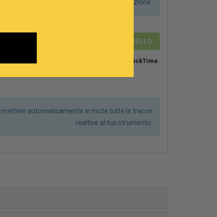
anno alcuna transposizione durante la generazione.
2,89 €
SALVA ED AGGIUNGI AL CARRELLO
Su MAC si consiglia di suonare con
QuickTime.
r mettere automaticamente in mute tutte le tracce
realtive al tuo strumento.