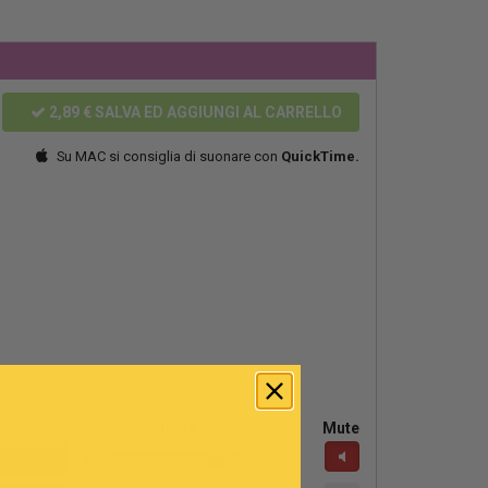
2,89 €
SALVA ED AGGIUNGI AL CARRELLO
Su MAC si consiglia di suonare con
QuickTime.
Volume
Mute