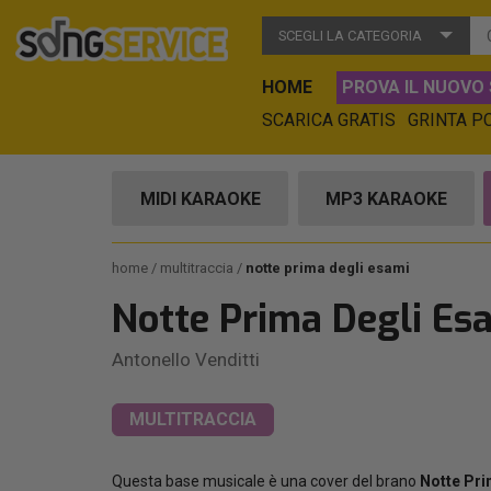
SCEGLI LA CATEGORIA
HOME
PROVA IL NUOVO 
SCARICA GRATIS
GRINTA P
MIDI KARAOKE
MP3 KARAOKE
home
multitraccia
notte prima degli esami
Notte Prima Degli Es
Antonello Venditti
MULTITRACCIA
Questa base musicale è una cover del brano
Notte Pri