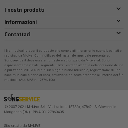
I nostri prodotti
Informazioni
Contattaci
I file musicali presenti su questo sito sono stati interamente suonati, cantati e
registrati da
M-Live
. Ogni riutilizzo del materiale musicale presente su
Songservice.it deve essere richiesto e autorizzato da
M-Live srl
. Sono
espressamente vietati i seguenti utilizzi: estrapolazioni e rielaborazione di una
o più tracce MIDI o audio di un singolo brano musicale, registrazione di una
base musicale o parte di essa, estrazione del testo presente all'interno dei file
musicali. (Aut. SIAE n. 1287/I/106)
© 2007-2021
M-Live Srl
- Via Luciona 1872/b, 47842 - S. Giovanni In
Marignano (RN) - P.IVA 03127860405
Sito creato da
M-LIVE