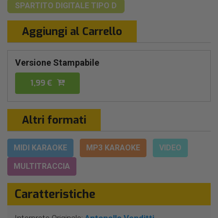
SPARTITO DIGITALE
TIPO D
Aggiungi al Carrello
Versione Stampabile
1,99 €
Altri formati
MIDI KARAOKE
MP3 KARAOKE
VIDEO
MULTITRACCIA
Caratteristiche
Interprete Originale:
Antonello Venditti