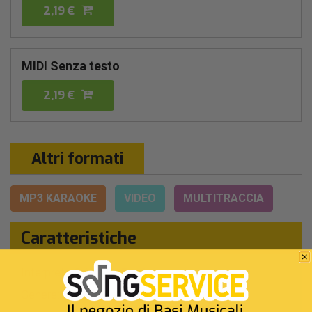
2,19 €
MIDI Senza testo
2,19 €
Altri formati
MP3 KARAOKE
VIDEO
MULTITRACCIA
Caratteristiche
Interprete Originale:
Pooh
Genere:
Pop/rock Italiano