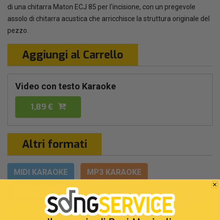
di una chitarra Maton ECJ 85 per l'incisione, con un pregevole
assolo di chitarra acustica che arricchisce la struttura originale del
pezzo.
Aggiungi al Carrello
Video con testo Karaoke
1,89 €
Altri formati
MIDI KARAOKE
MP3 KARAOKE
MULTITRACCIA
Caratteristiche