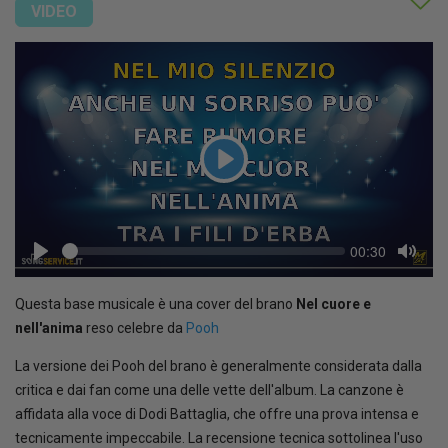
VIDEO
Play
Seek
Current
00:30
time
Play
Toggl
Mute
Questa base musicale è una cover del brano
Nel cuore e
nell'anima
reso celebre da
Pooh
La versione dei Pooh del brano è generalmente considerata dalla
critica e dai fan come una delle vette dell'album. La canzone è
affidata alla voce di Dodi Battaglia, che offre una prova intensa e
tecnicamente impeccabile. La recensione tecnica sottolinea l'uso