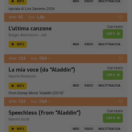
MP3
MIDI
VIDEO
MULTITRACCIA
Ispirata Al Live Sanremo 2026
92
LAb
BPM:
Ton.:
Con testo
L'ultima canzone
1,89 €
Biagio Antonacci
-
Juli
MP3
MIDI
VIDEO
MULTITRACCIA
124
FA# -
BPM:
Ton.:
Con testo
La mia voce (da "Aladdin")
1,89 €
Naomi Rivieccio
MP3
MIDI
VIDEO
MULTITRACCIA
From Disney Movie "Aladdin (2019)"
124
FA# -
BPM:
Ton.:
Con testo
Speechless (from "Aladdin")
1,89 €
Naomi Scott
MP3
MIDI
VIDEO
MULTITRACCIA