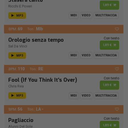
1,89 €
Ricchi E Poveri
MP3
MIDI
VIDEO
MULTITRACCIA
69
MIb
BPM:
Ton.:
Con testo
Orologio senza tempo
1,89 €
Sal Da Vinci
MP3
MIDI
VIDEO
MULTITRACCIA
110
RE
BPM:
Ton.:
Con testo
Fool (If You Think It's Over)
1,89 €
Chris Rea
MP3
MIDI
VIDEO
MULTITRACCIA
56
LA -
BPM:
Ton.:
Con testo
Pagliaccio
1,89 €
Alunni Del Sole