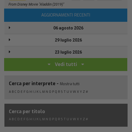
From Disney Movie "Aladdin (2019)"
AGGIORNAMENTI RECENTI
06 agosto 2026
29 luglio 2026
23 luglio 2026
Vedi tutti
Cerca per interprete -
Mostra tutti
A
B
C
D
E
F
G
H
I
J
K
L
M
N
O
P
Q
R
S
T
U
V
W
X
Y
Z
#
Cerca per titolo
A
B
C
D
E
F
G
H
I
J
K
L
M
N
O
P
Q
R
S
T
U
V
W
X
Y
Z
#