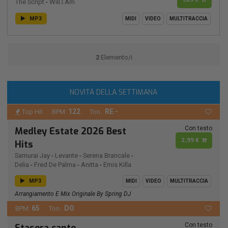
The Script
-
Will.I.Am
MP3
MIDI
VIDEO
MULTITRACCIA
2
Elemento/i
NOVITÀ DELLA SETTIMANA
122
RE -
Top Hit
BPM:
Ton.:
Con testo
Medley Estate 2026 Best
2,99 €
Hits
Samurai Jay
-
Levante
-
Serena Brancale
-
Delia
-
Fred De Palma
-
Anitta
-
Emis Killa
MP3
MIDI
VIDEO
MULTITRACCIA
Arrangiamento E Mix Originale By Spring DJ
65
DO
BPM:
Ton.:
Con testo
Stasera canto