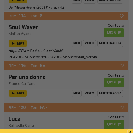
Da "Malika Ayane (2009)" - Track 02
114
SI
BPM:
Ton.:
Con testo
Soul Waver
1,89 €
Malika Ayane
MP3
MIDI
VIDEO
MULTITRACCIA
Https://www.youtube.com/watch?
V=wYDsvPWV2V4&list=RDwYDsvPWV2V4&start_radio=1
116
RE
BPM:
Ton.:
Con testo
Per una donna
1,89 €
Franco Califano
MP3
MIDI
VIDEO
MULTITRACCIA
120
FA -
BPM:
Ton.:
Con testo
Luca
1,89 €
Raffaella Carrà