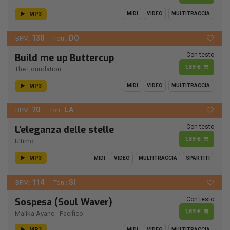
MP3
MIDI
VIDEO
MULTITRACCIA
130
DO
BPM:
Ton.:
Con testo
Build me up Buttercup
1,89 €
The Foundation
MP3
MIDI
VIDEO
MULTITRACCIA
70
LA
BPM:
Ton.:
Con testo
L'eleganza delle stelle
1,89 €
Ultimo
MP3
MIDI
VIDEO
MULTITRACCIA
SPARTITI
114
SI
BPM:
Ton.:
Con testo
Sospesa (Soul Waver)
1,89 €
Malika Ayane
-
Pacifico
MP3
MIDI
VIDEO
MULTITRACCIA