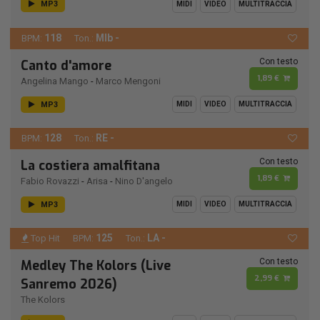
MP3
MIDI
VIDEO
MULTITRACCIA
118
MIb -
BPM:
Ton.:
Con testo
Canto d'amore
1,89 €
Angelina Mango
-
Marco Mengoni
MP3
MIDI
VIDEO
MULTITRACCIA
128
RE -
BPM:
Ton.:
Con testo
La costiera amalfitana
1,89 €
Fabio Rovazzi
-
Arisa
-
Nino D'angelo
MP3
MIDI
VIDEO
MULTITRACCIA
125
LA -
Top Hit
BPM:
Ton.:
Con testo
Medley The Kolors (Live
2,99 €
Sanremo 2026)
The Kolors