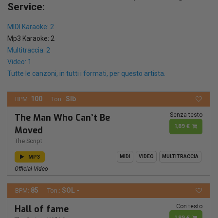
Service:
MIDI Karaoke: 2
Mp3 Karaoke: 2
Multitraccia: 2
Video: 1
Tutte le canzoni, in tutti i formati, per questo artista.
100
SIb
BPM:
Ton.:
Senza testo
The Man Who Can’t Be
1,89 €
Moved
The Script
MP3
MIDI
VIDEO
MULTITRACCIA
Official Video
85
SOL -
BPM:
Ton.:
Con testo
Hall of fame
1,89 €