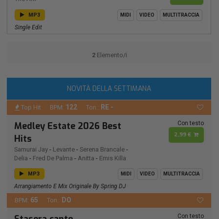
MP3
MIDI
VIDEO
MULTITRACCIA
Single Edit
2
Elemento/i
NOVITÀ DELLA SETTIMANA
122
RE -
Top Hit
BPM:
Ton.:
Con testo
Medley Estate 2026 Best
2,99 €
Hits
Samurai Jay
-
Levante
-
Serena Brancale
-
Delia
-
Fred De Palma
-
Anitta
-
Emis Killa
MP3
MIDI
VIDEO
MULTITRACCIA
Arrangiamento E Mix Originale By Spring DJ
65
DO
BPM:
Ton.:
Con testo
Stasera canto