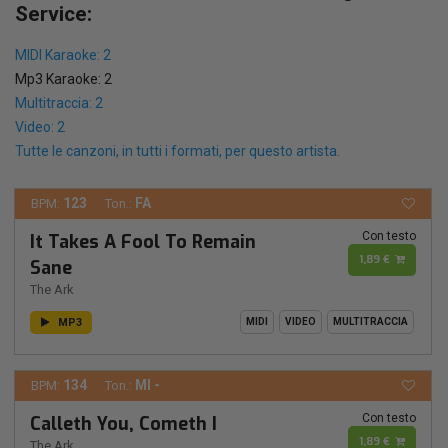
Service:
MIDI Karaoke: 2
Mp3 Karaoke: 2
Multitraccia: 2
Video: 2
Tutte le canzoni, in tutti i formati, per questo artista.
123
FA
BPM:
Ton.:
Con testo
It Takes A Fool To Remain
1,89 €
Sane
The Ark
MP3
MIDI
VIDEO
MULTITRACCIA
134
MI -
BPM:
Ton.:
Con testo
Calleth You, Cometh I
1,89 €
The Ark