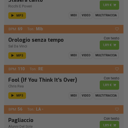
1,89 €
Ricchi E Poveri
MP3
MIDI
VIDEO
MULTITRACCIA
69
MIb
BPM:
Ton.:
Con testo
Orologio senza tempo
1,89 €
Sal Da Vinci
MP3
MIDI
VIDEO
MULTITRACCIA
110
RE
BPM:
Ton.:
Con testo
Fool (If You Think It's Over)
1,89 €
Chris Rea
MP3
MIDI
VIDEO
MULTITRACCIA
56
LA -
BPM:
Ton.:
Con testo
Pagliaccio
1,89 €
Alunni Del Sole