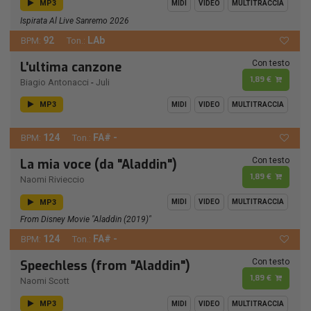
MP3
MIDI
VIDEO
MULTITRACCIA
Ispirata Al Live Sanremo 2026
92
LAb
BPM:
Ton.:
Con testo
L'ultima canzone
1,89 €
Biagio Antonacci
-
Juli
MP3
MIDI
VIDEO
MULTITRACCIA
124
FA# -
BPM:
Ton.:
Con testo
La mia voce (da "Aladdin")
1,89 €
Naomi Rivieccio
MP3
MIDI
VIDEO
MULTITRACCIA
From Disney Movie "Aladdin (2019)"
124
FA# -
BPM:
Ton.:
Con testo
Speechless (from "Aladdin")
1,89 €
Naomi Scott
MP3
MIDI
VIDEO
MULTITRACCIA