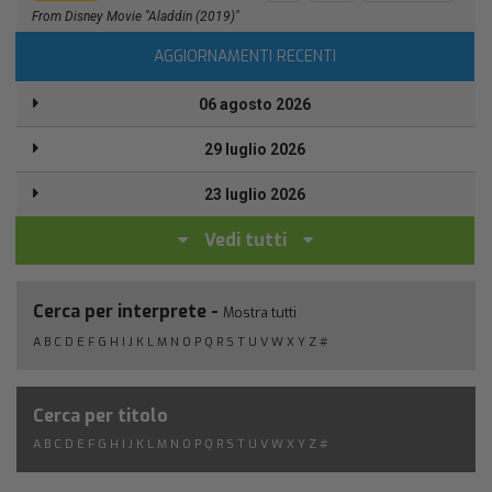
From Disney Movie "Aladdin (2019)"
AGGIORNAMENTI RECENTI
06 agosto 2026
29 luglio 2026
23 luglio 2026
Vedi tutti
Cerca per interprete -
Mostra tutti
A
B
C
D
E
F
G
H
I
J
K
L
M
N
O
P
Q
R
S
T
U
V
W
X
Y
Z
#
Cerca per titolo
A
B
C
D
E
F
G
H
I
J
K
L
M
N
O
P
Q
R
S
T
U
V
W
X
Y
Z
#