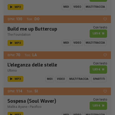
MP3
MIDI
VIDEO
MULTITRACCIA
130
DO
BPM:
Ton.:
Con testo
Build me up Buttercup
1,89 €
The Foundation
MP3
MIDI
VIDEO
MULTITRACCIA
70
LA
BPM:
Ton.:
Con testo
L'eleganza delle stelle
1,89 €
Ultimo
MP3
MIDI
VIDEO
MULTITRACCIA
SPARTITI
114
SI
BPM:
Ton.:
Con testo
Sospesa (Soul Waver)
1,89 €
Malika Ayane
-
Pacifico
MP3
MIDI
VIDEO
MULTITRACCIA