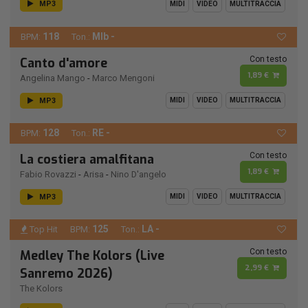
MP3
MIDI
VIDEO
MULTITRACCIA
118
MIb -
BPM:
Ton.:
Con testo
Canto d'amore
1,89 €
Angelina Mango
-
Marco Mengoni
MP3
MIDI
VIDEO
MULTITRACCIA
128
RE -
BPM:
Ton.:
Con testo
La costiera amalfitana
1,89 €
Fabio Rovazzi
-
Arisa
-
Nino D'angelo
MP3
MIDI
VIDEO
MULTITRACCIA
125
LA -
Top Hit
BPM:
Ton.:
Con testo
Medley The Kolors (Live
2,99 €
Sanremo 2026)
The Kolors