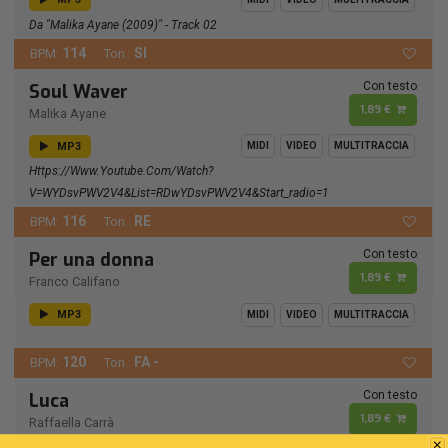
Da "Malika Ayane (2009)" - Track 02
114
SI
BPM:
Ton.:
Con testo
Soul Waver
1,89 €
Malika Ayane
MP3
MIDI
VIDEO
MULTITRACCIA
Https://www.youtube.com/watch?
V=wYDsvPWV2V4&list=RDwYDsvPWV2V4&start_radio=1
116
RE
BPM:
Ton.:
Con testo
Per una donna
1,89 €
Franco Califano
MP3
MIDI
VIDEO
MULTITRACCIA
120
FA -
BPM:
Ton.:
Con testo
Luca
1,89 €
Raffaella Carrà