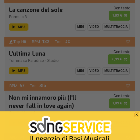
Con testo
La canzone del sole
1,89 €
Formula 3
MP3
MIDI
VIDEO
MULTITRACCIA
132
DO
Top Hit
BPM:
Ton.:
Con testo
L'ultima Luna
2,99 €
Tommaso Paradiso
-
Stadio
MP3
MIDI
VIDEO
MULTITRACCIA
67
SIb
BPM:
Ton.:
Con testo
Non mi innamoro più (I'll
1,89 €
never fall in love again)
Ornella Vanoni
MP3
MIDI
VIDEO
MULTITRACCIA
91
FA#
BPM:
Ton.: