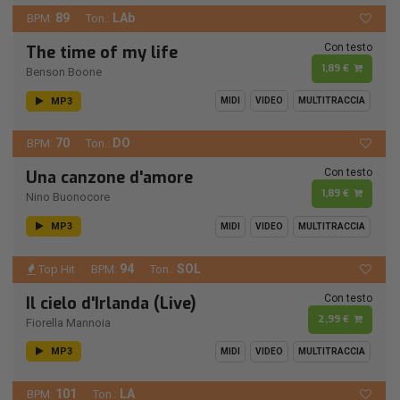
89
LAb
BPM:
Ton.:
Con testo
The time of my life
1,89 €
Benson Boone
MP3
MIDI
VIDEO
MULTITRACCIA
70
DO
BPM:
Ton.:
Con testo
Una canzone d'amore
1,89 €
Nino Buonocore
MP3
MIDI
VIDEO
MULTITRACCIA
94
SOL
Top Hit
BPM:
Ton.:
Con testo
Il cielo d'Irlanda (Live)
2,99 €
Fiorella Mannoia
MP3
MIDI
VIDEO
MULTITRACCIA
101
LA
BPM:
Ton.: