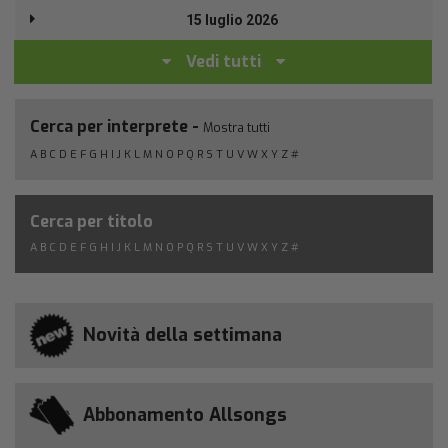
15 luglio 2026
Vedi tutti
Cerca per interprete -
Mostra tutti
A
B
C
D
E
F
G
H
I
J
K
L
M
N
O
P
Q
R
S
T
U
V
W
X
Y
Z
#
Cerca per titolo
A
B
C
D
E
F
G
H
I
J
K
L
M
N
O
P
Q
R
S
T
U
V
W
X
Y
Z
#
Novità della settimana
Abbonamento Allsongs