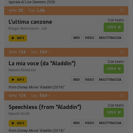
Ispirata Al Live Sanremo 2026
92
LAb
BPM:
Ton.:
Con testo
L'ultima canzone
1,89 €
Biagio Antonacci
-
Juli
MP3
MIDI
VIDEO
MULTITRACCIA
124
FA# -
BPM:
Ton.:
Con testo
La mia voce (da "Aladdin")
1,89 €
Naomi Rivieccio
MP3
MIDI
VIDEO
MULTITRACCIA
From Disney Movie "Aladdin (2019)"
124
FA# -
BPM:
Ton.:
Con testo
Speechless (from "Aladdin")
1,89 €
Naomi Scott
MP3
MIDI
VIDEO
MULTITRACCIA
From Disney Movie "Aladdin (2019)"