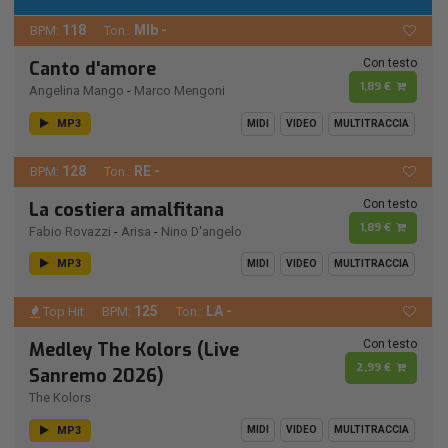
118
MIb -
BPM:
Ton.:
Con testo
Canto d'amore
1,89 €
Angelina Mango
-
Marco Mengoni
MP3
MIDI
VIDEO
MULTITRACCIA
128
RE -
BPM:
Ton.:
Con testo
La costiera amalfitana
1,89 €
Fabio Rovazzi
-
Arisa
-
Nino D'angelo
MP3
MIDI
VIDEO
MULTITRACCIA
125
LA -
Top Hit
BPM:
Ton.:
Con testo
Medley The Kolors (Live
2,99 €
Sanremo 2026)
The Kolors
MP3
MIDI
VIDEO
MULTITRACCIA