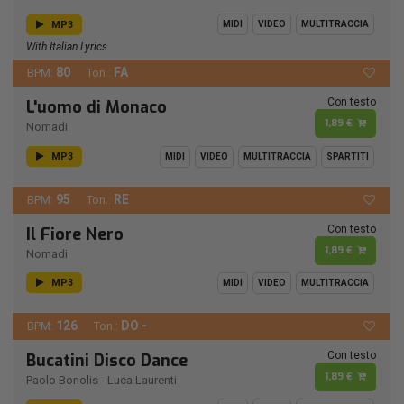
MP3
MIDI
VIDEO
MULTITRACCIA
With Italian Lyrics
80
FA
BPM:
Ton.:
Con testo
L'uomo di Monaco
1,89 €
Nomadi
MP3
MIDI
VIDEO
MULTITRACCIA
SPARTITI
95
RE
BPM:
Ton.:
Con testo
Il Fiore Nero
1,89 €
Nomadi
MP3
MIDI
VIDEO
MULTITRACCIA
126
DO -
BPM:
Ton.:
Con testo
Bucatini Disco Dance
1,89 €
Paolo Bonolis
-
Luca Laurenti