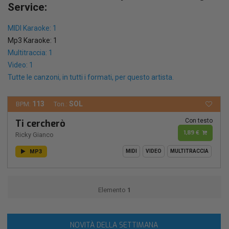
Service:
MIDI Karaoke: 1
Mp3 Karaoke: 1
Multitraccia: 1
Video: 1
Tutte le canzoni, in tutti i formati, per questo artista.
113
SOL
BPM:
Ton.:
Con testo
Ti cercherò
1,89 €
Ricky Gianco
MP3
MIDI
VIDEO
MULTITRACCIA
Elemento
1
NOVITÀ DELLA SETTIMANA