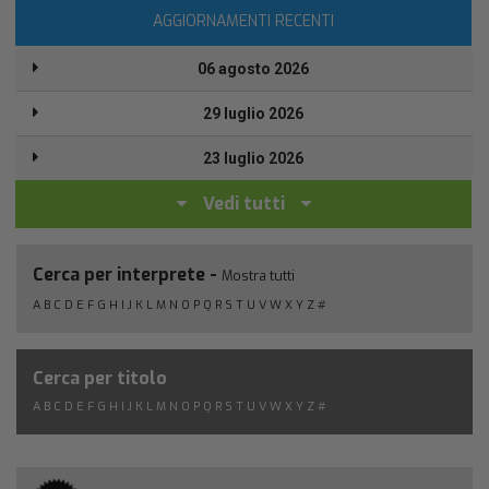
AGGIORNAMENTI RECENTI
06 agosto 2026
29 luglio 2026
23 luglio 2026
Vedi tutti
Cerca per interprete -
Mostra tutti
A
B
C
D
E
F
G
H
I
J
K
L
M
N
O
P
Q
R
S
T
U
V
W
X
Y
Z
#
Cerca per titolo
A
B
C
D
E
F
G
H
I
J
K
L
M
N
O
P
Q
R
S
T
U
V
W
X
Y
Z
#