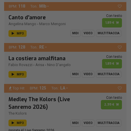
118
MIb -
BPM:
Ton.:
Con testo
Canto d'amore
1,89 €
Angelina Mango
-
Marco Mengoni
MP3
MIDI
VIDEO
MULTITRACCIA
128
RE -
BPM:
Ton.:
Con testo
La costiera amalfitana
1,89 €
Fabio Rovazzi
-
Arisa
-
Nino D'angelo
MP3
MIDI
VIDEO
MULTITRACCIA
125
LA -
Top Hit
BPM:
Ton.:
Con testo
Medley The Kolors (Live
2,99 €
Sanremo 2026)
The Kolors
MP3
MIDI
VIDEO
MULTITRACCIA
Ispirata Al Live Sanremo 2026