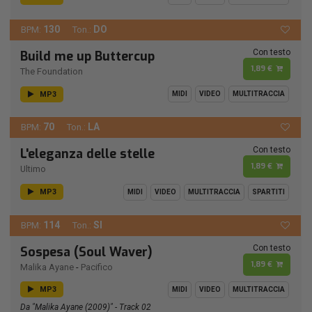
130
DO
BPM:
Ton.:
Con testo
Build me up Buttercup
1,89 €
The Foundation
MP3
MIDI
VIDEO
MULTITRACCIA
70
LA
BPM:
Ton.:
Con testo
L'eleganza delle stelle
1,89 €
Ultimo
MP3
MIDI
VIDEO
MULTITRACCIA
SPARTITI
114
SI
BPM:
Ton.:
Con testo
Sospesa (Soul Waver)
1,89 €
Malika Ayane
-
Pacifico
MP3
MIDI
VIDEO
MULTITRACCIA
Da "Malika Ayane (2009)" - Track 02