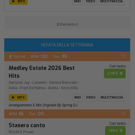
MP3
MIDI
VIDEO
MULTITRACCIA
2
Elemento/i
NOVITÀ DELLA SETTIMANA
122
RE -
Top Hit
BPM:
Ton.:
Con testo
Medley Estate 2026 Best
2,99 €
Hits
Samurai Jay
-
Levante
-
Serena Brancale
-
Delia
-
Fred De Palma
-
Anitta
-
Emis Killa
MP3
MIDI
VIDEO
MULTITRACCIA
Arrangiamento E Mix Originale By Spring DJ
65
DO
BPM:
Ton.:
Con testo
Stasera canto
1,89 €
Ricchi E Poveri