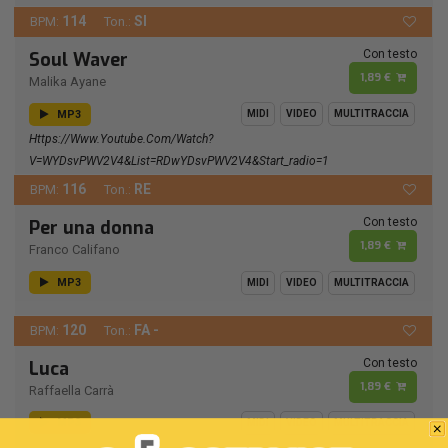
114
SI
BPM:
Ton.:
Con testo
Soul Waver
1,89 €
Malika Ayane
MP3
MIDI
VIDEO
MULTITRACCIA
Https://www.youtube.com/watch?
V=wYDsvPWV2V4&list=RDwYDsvPWV2V4&start_radio=1
116
RE
BPM:
Ton.:
Con testo
Per una donna
1,89 €
Franco Califano
MP3
MIDI
VIDEO
MULTITRACCIA
120
FA -
BPM:
Ton.:
Con testo
Luca
1,89 €
Raffaella Carrà
MP3
MIDI
VIDEO
MULTITRACCIA