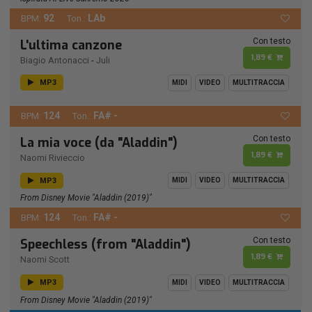
92
LAb
BPM:
Ton.:
Con testo
L'ultima canzone
1,89 €
Biagio Antonacci
-
Juli
MP3
MIDI
VIDEO
MULTITRACCIA
124
FA# -
BPM:
Ton.:
Con testo
La mia voce (da "Aladdin")
1,89 €
Naomi Rivieccio
MP3
MIDI
VIDEO
MULTITRACCIA
From Disney Movie "Aladdin (2019)"
124
FA# -
BPM:
Ton.:
Con testo
Speechless (from "Aladdin")
1,89 €
Naomi Scott
MP3
MIDI
VIDEO
MULTITRACCIA
From Disney Movie "Aladdin (2019)"