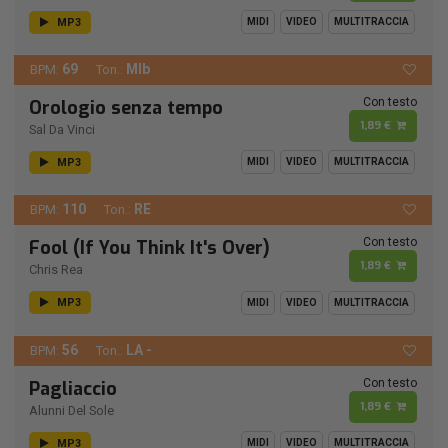
MP3
MIDI
VIDEO
MULTITRACCIA
69
MIb
BPM:
Ton.:
Con testo
Orologio senza tempo
1,89 €
Sal Da Vinci
MP3
MIDI
VIDEO
MULTITRACCIA
110
RE
BPM:
Ton.:
Con testo
Fool (If You Think It's Over)
1,89 €
Chris Rea
MP3
MIDI
VIDEO
MULTITRACCIA
56
LA -
BPM:
Ton.:
Con testo
Pagliaccio
1,89 €
Alunni Del Sole
MP3
MIDI
VIDEO
MULTITRACCIA