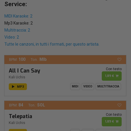
Service:
MIDI Karaoke: 2
Mp3 Karaoke: 2
Multitraccia: 2
Video: 2
Tutte le canzoni, in tutti i formati, per questo artista.
100
MIb
BPM:
Ton.:
Con testo
All I Can Say
1,89 €
Kali Uchis
MP3
MIDI
VIDEO
MULTITRACCIA
84
SOL
BPM:
Ton.:
Con testo
Telepatia
1,89 €
Kali Uchis