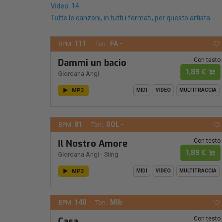
Video: 14
Tutte le canzoni, in tutti i formati, per questo artista.
111
FA -
BPM:
Ton.:
Con testo
Dammi un bacio
1,89 €
Giordana Angi
MP3
MIDI
VIDEO
MULTITRACCIA
81
SOL -
BPM:
Ton.:
Con testo
Il Nostro Amore
1,89 €
Giordana Angi
-
Sting
MP3
MIDI
VIDEO
MULTITRACCIA
140
MIb
BPM:
Ton.:
Con testo
Casa