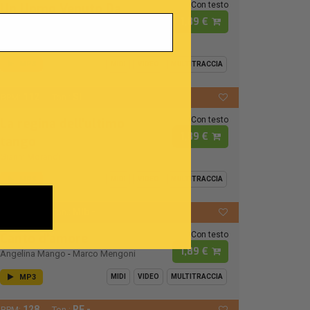
Con testo
Un Uomo Venuto Da
1,89 €
Lontano
Amedeo Minghi
MP3
MIDI
VIDEO
MULTITRACCIA
112
SI
BPM:
Ton.:
Con testo
La regina dell'ultimo
1,89 €
tango
Gianni Morandi
MP3
MIDI
VIDEO
MULTITRACCIA
118
MIb -
BPM:
Ton.:
Con testo
Canto d'amore
1,89 €
Angelina Mango
-
Marco Mengoni
MP3
MIDI
VIDEO
MULTITRACCIA
128
RE -
BPM:
Ton.: