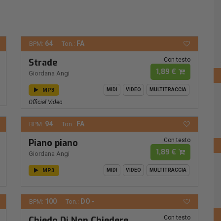
64
FA
BPM:
Ton.:
Con testo
Strade
1,89 €
Giordana Angi
MP3
MIDI
VIDEO
MULTITRACCIA
Official Video
94
FA
BPM:
Ton.:
Con testo
Piano piano
1,89 €
Giordana Angi
MP3
MIDI
VIDEO
MULTITRACCIA
100
DO -
BPM:
Ton.:
Con testo
Chiedo Di Non Chiedere