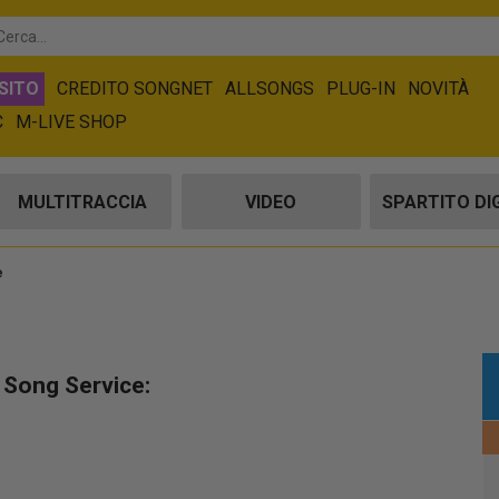
SITO
CREDITO SONGNET
ALLSONGS
PLUG-IN
NOVITÀ
C
M-LIVE SHOP
MULTITRACCIA
VIDEO
SPARTITO DI
e
u Song Service: