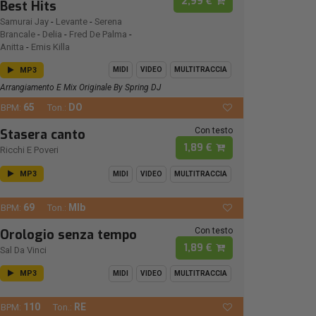
2,99 €
Best Hits
Samurai Jay
-
Levante
-
Serena
Brancale
-
Delia
-
Fred De Palma
-
Anitta
-
Emis Killa
MP3
MIDI
VIDEO
MULTITRACCIA
Arrangiamento E Mix Originale By Spring DJ
65
DO
BPM:
Ton.:
Con testo
Stasera canto
1,89 €
Ricchi E Poveri
MP3
MIDI
VIDEO
MULTITRACCIA
69
MIb
BPM:
Ton.:
Con testo
Orologio senza tempo
1,89 €
Sal Da Vinci
MP3
MIDI
VIDEO
MULTITRACCIA
110
RE
BPM:
Ton.: