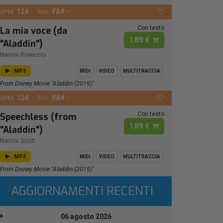
124
FA# -
BPM:
Ton.:
Con testo
La mia voce (da
1,89 €
"Aladdin")
Naomi Rivieccio
MP3
MIDI
VIDEO
MULTITRACCIA
From Disney Movie "Aladdin (2019)"
124
FA# -
BPM:
Ton.:
Con testo
Speechless (from
1,89 €
"Aladdin")
Naomi Scott
MP3
MIDI
VIDEO
MULTITRACCIA
From Disney Movie "Aladdin (2019)"
AGGIORNAMENTI RECENTI
06 agosto 2026