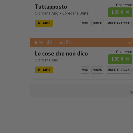
Con testo
Tuttapposto
1,89 €
Giordana Angi
-
Loredana Bertè
MP3
MIDI
VIDEO
MULTITRACCIA
126
SI -
BPM:
Ton.:
Con testo
Le cose che non dico
1,89 €
Giordana Angi
MP3
MIDI
VIDEO
MULTITRACCIA
1