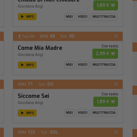
1,89 €
Giordana Angi
MP3
MIDI
VIDEO
MULTITRACCIA
68
RE
Top Hit
BPM:
Ton.:
Con testo
Come Mia Madre
2,99 €
Giordana Angi
MP3
MIDI
VIDEO
MULTITRACCIA
71
DO
BPM:
Ton.:
Con testo
Siccome Sei
1,89 €
Giordana Angi
MP3
MIDI
VIDEO
MULTITRACCIA
122
SOL
BPM:
Ton.: