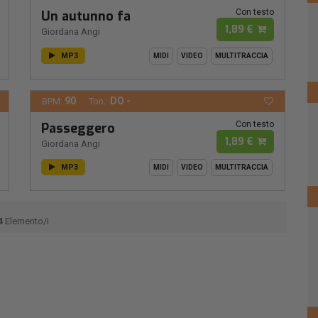
Con testo
Un autunno fa
1,89 €
Giordana Angi
MP3
MIDI
VIDEO
MULTITRACCIA
90
DO -
BPM:
Ton.:
Con testo
Passeggero
1,89 €
Giordana Angi
MP3
MIDI
VIDEO
MULTITRACCIA
4
Elemento/i