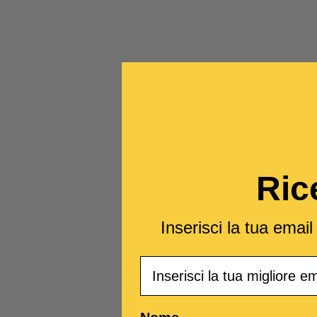
Ric
Inserisci la tua emai
Email