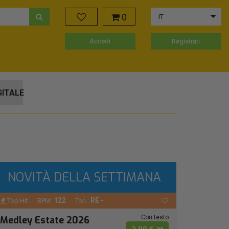
0
IT
Accedi
Registrati
GITALE
NOVITÀ DELLA SETTIMANA
122
RE -
Top Hit
BPM:
Ton.:
Con testo
Medley Estate 2026