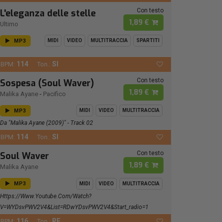
Con testo
L'eleganza delle stelle
1,89 €
Ultimo
MP3
MIDI
VIDEO
MULTITRACCIA
SPARTITI
114
SI
BPM:
Ton.:
Con testo
Sospesa (Soul Waver)
1,89 €
Malika Ayane
-
Pacifico
MP3
MIDI
VIDEO
MULTITRACCIA
Da "Malika Ayane (2009)" - Track 02
114
SI
BPM:
Ton.:
Con testo
Soul Waver
1,89 €
Malika Ayane
MP3
MIDI
VIDEO
MULTITRACCIA
Https://www.youtube.com/watch?
V=wYDsvPWV2V4&list=RDwYDsvPWV2V4&start_radio=1
116
RE
BPM:
Ton.: