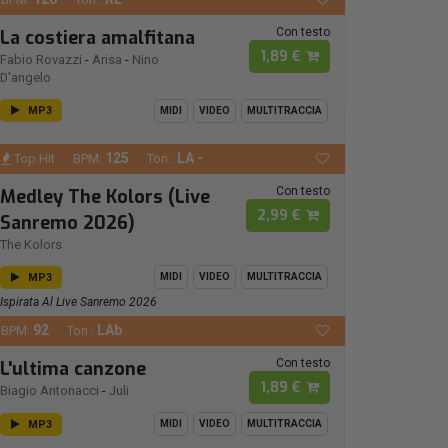
Con testo
La costiera amalfitana
1,89 €
Fabio Rovazzi
-
Arisa
-
Nino
D'angelo
MP3
MIDI
VIDEO
MULTITRACCIA
125
LA -
Top Hit
BPM:
Ton.:
Con testo
Medley The Kolors (Live
2,99 €
Sanremo 2026)
The Kolors
MP3
MIDI
VIDEO
MULTITRACCIA
Ispirata Al Live Sanremo 2026
92
LAb
BPM:
Ton.:
Con testo
L'ultima canzone
1,89 €
Biagio Antonacci
-
Juli
MP3
MIDI
VIDEO
MULTITRACCIA