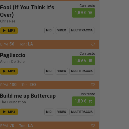
Con testo
Fool (If You Think It's
1,89 €
Over)
Chris Rea
MP3
MIDI
VIDEO
MULTITRACCIA
56
LA -
BPM:
Ton.:
Con testo
Pagliaccio
1,89 €
Alunni Del Sole
MP3
MIDI
VIDEO
MULTITRACCIA
130
DO
BPM:
Ton.:
Con testo
Build me up Buttercup
1,89 €
The Foundation
MP3
MIDI
VIDEO
MULTITRACCIA
70
LA
BPM:
Ton.: