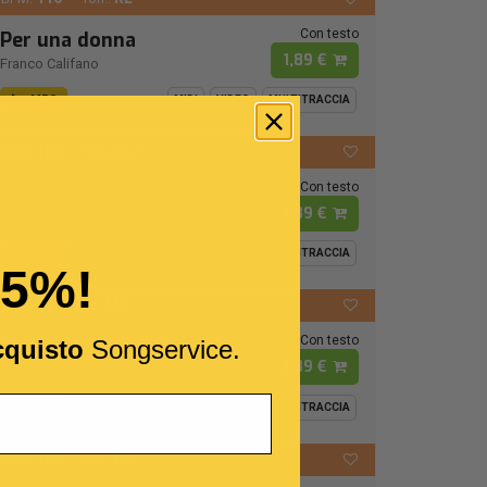
Con testo
Per una donna
1,89 €
Franco Califano
MP3
MIDI
VIDEO
MULTITRACCIA
120
FA -
BPM:
Ton.:
Con testo
Luca
1,89 €
Raffaella Carrà
MP3
MIDI
VIDEO
MULTITRACCIA
15%!
72
MI -
BPM:
Ton.:
Con testo
I Cento Passi
cquisto
Songservice.
1,89 €
Modena City Ramblers
MP3
MIDI
VIDEO
MULTITRACCIA
126
RE
BPM:
Ton.: