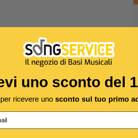
evi uno sconto del 
l per ricevere uno
sconto sul tuo primo a