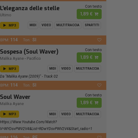
Con testo
L'eleganza delle stelle
1,89 €
Ultimo
MP3
MIDI
VIDEO
MULTITRACCIA
SPARTITI
114
SI
BPM:
Ton.:
Con testo
Sospesa (Soul Waver)
1,89 €
Malika Ayane
-
Pacifico
MP3
MIDI
VIDEO
MULTITRACCIA
Da "Malika Ayane (2009)" - Track 02
114
SI
BPM:
Ton.:
Con testo
Soul Waver
1,89 €
Malika Ayane
MP3
MIDI
VIDEO
MULTITRACCIA
Https://www.youtube.com/watch?
V=wYDsvPWV2V4&list=RDwYDsvPWV2V4&start_radio=1
116
RE
BPM:
Ton.: