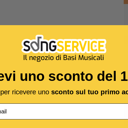
evi uno sconto del 
l per ricevere uno
sconto sul tuo primo a