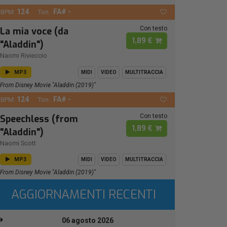
124
FA# -
BPM:
Ton.:
Con testo
La mia voce (da
1,89 €
"Aladdin")
Naomi Rivieccio
MP3
MIDI
VIDEO
MULTITRACCIA
From Disney Movie "Aladdin (2019)"
124
FA# -
BPM:
Ton.:
Con testo
Speechless (from
1,89 €
"Aladdin")
Naomi Scott
MP3
MIDI
VIDEO
MULTITRACCIA
From Disney Movie "Aladdin (2019)"
AGGIORNAMENTI RECENTI
06 agosto 2026