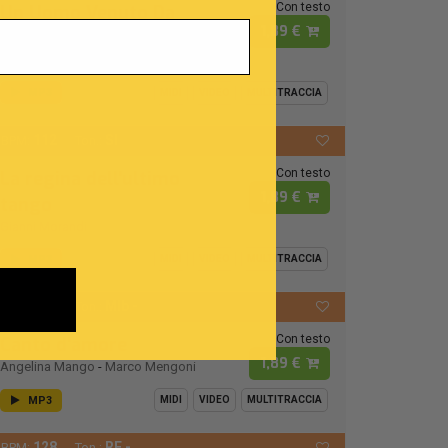
Con testo
Un Uomo Venuto Da
1,89 €
Lontano
Amedeo Minghi
MP3
MIDI
VIDEO
MULTITRACCIA
112
SI
BPM:
Ton.:
Con testo
La regina dell'ultimo
1,89 €
tango
Gianni Morandi
MP3
MIDI
VIDEO
MULTITRACCIA
118
MIb -
BPM:
Ton.:
Con testo
Canto d'amore
1,89 €
Angelina Mango
-
Marco Mengoni
MP3
MIDI
VIDEO
MULTITRACCIA
128
RE -
BPM:
Ton.: