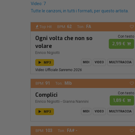
Video: 7
Tutte le canzoni, in tutti i formati, per questo artista.
62
FA
Top Hit
BPM:
Ton.:
Con testo
Ogni volta che non so
2,99 €
volare
Enrico Nigiotti
MP3
MIDI
VIDEO
MULTITRACCIA
Video Ufficiale Sanremo 2026
91
MIb
BPM:
Ton.:
Con testo
Complici
1,89 €
Enrico Nigiotti
-
Gianna Nannini
MP3
MIDI
VIDEO
MULTITRACCIA
103
FA# -
BPM:
Ton.: