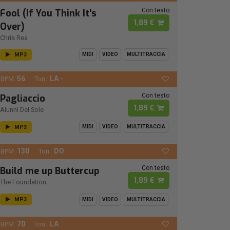
Con testo
Fool (If You Think It's
1,89 €
Over)
Chris Rea
MP3
MIDI
VIDEO
MULTITRACCIA
56
LA -
BPM:
Ton.:
Con testo
Pagliaccio
1,89 €
Alunni Del Sole
MP3
MIDI
VIDEO
MULTITRACCIA
130
DO
BPM:
Ton.:
Con testo
Build me up Buttercup
1,89 €
The Foundation
MP3
MIDI
VIDEO
MULTITRACCIA
70
LA
BPM:
Ton.: