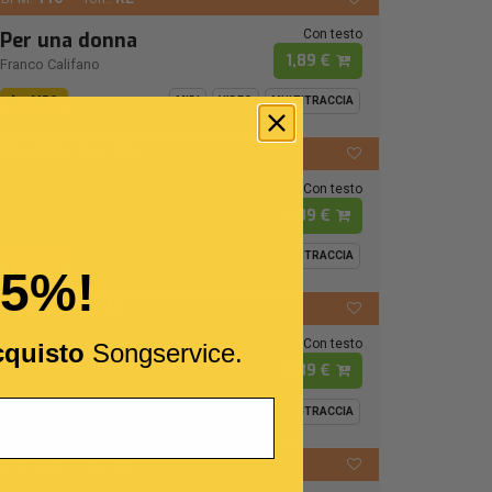
Con testo
Per una donna
1,89 €
Franco Califano
MP3
MIDI
VIDEO
MULTITRACCIA
120
FA -
BPM:
Ton.:
Con testo
Luca
1,89 €
Raffaella Carrà
MP3
MIDI
VIDEO
MULTITRACCIA
15%!
72
MI -
BPM:
Ton.:
Con testo
I Cento Passi
cquisto
Songservice.
1,89 €
Modena City Ramblers
MP3
MIDI
VIDEO
MULTITRACCIA
126
RE
BPM:
Ton.: