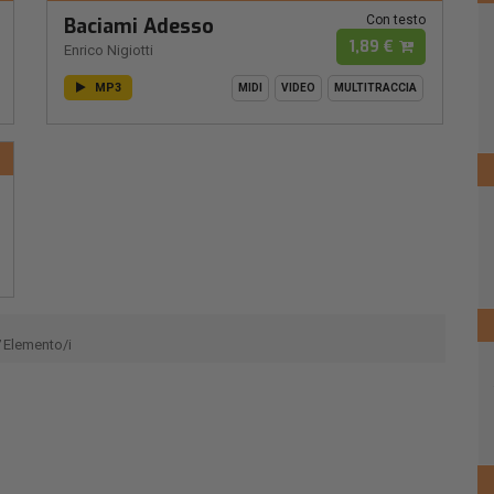
Con testo
Baciami Adesso
1,89 €
Enrico Nigiotti
MP3
MIDI
VIDEO
MULTITRACCIA
Elemento/i