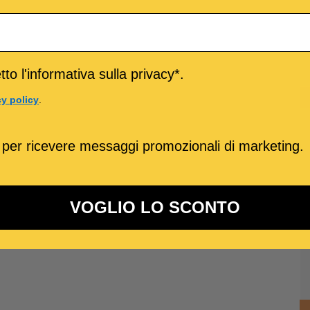
to l'informativa sulla privacy*.
cy policy
.
 per ricevere messaggi promozionali di marketing.
VOGLIO LO SCONTO