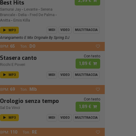
2,99 €
Best Hits
Samurai Jay
-
Levante
-
Serena
Brancale
-
Delia
-
Fred De Palma
-
Anitta
-
Emis Killa
MP3
MIDI
VIDEO
MULTITRACCIA
Arrangiamento E Mix Originale By Spring DJ
65
DO
BPM:
Ton.:
Con testo
Stasera canto
1,89 €
Ricchi E Poveri
MP3
MIDI
VIDEO
MULTITRACCIA
69
MIb
BPM:
Ton.:
Con testo
Orologio senza tempo
1,89 €
Sal Da Vinci
MP3
MIDI
VIDEO
MULTITRACCIA
110
RE
BPM:
Ton.: