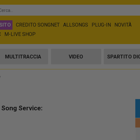
SITO
CREDITO SONGNET
ALLSONGS
PLUG-IN
NOVITÀ
C
M-LIVE SHOP
MULTITRACCIA
VIDEO
SPARTITO DI
e
u Song Service: