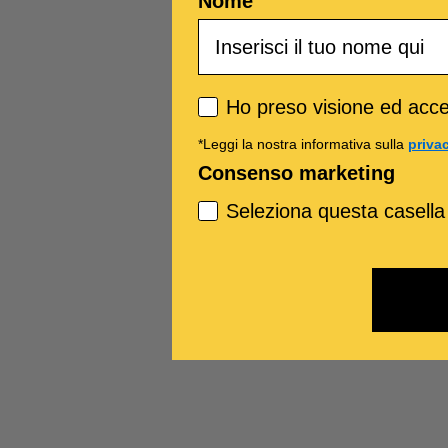
Nome
Privacy policy
Ho preso visione ed accet
*Leggi la nostra informativa sulla
priva
Consenso marketing
Seleziona questa casella