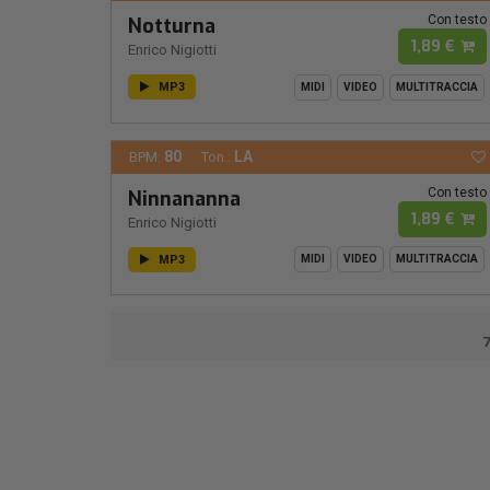
Con testo
Notturna
1,89 €
Enrico Nigiotti
MP3
MIDI
VIDEO
MULTITRACCIA
80
LA
BPM:
Ton.:
Con testo
Ninnananna
1,89 €
Enrico Nigiotti
MP3
MIDI
VIDEO
MULTITRACCIA
7