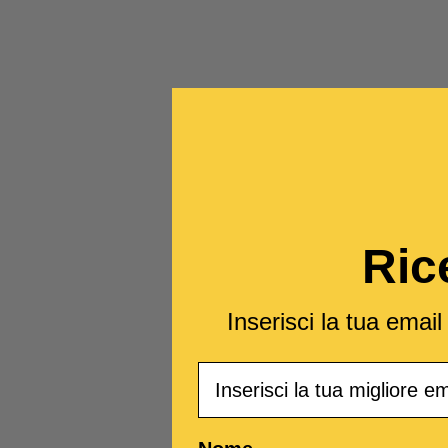
Ric
Inserisci la tua emai
Email