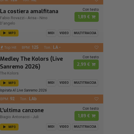
Con testo
La costiera amalfitana
1,89 €
Fabio Rovazzi
-
Arisa
-
Nino
D'angelo
MP3
MIDI
VIDEO
MULTITRACCIA
125
LA -
Top Hit
BPM:
Ton.:
Con testo
Medley The Kolors (Live
2,99 €
Sanremo 2026)
The Kolors
MP3
MIDI
VIDEO
MULTITRACCIA
Ispirata Al Live Sanremo 2026
92
LAb
BPM:
Ton.:
Con testo
L'ultima canzone
1,89 €
Biagio Antonacci
-
Juli
MP3
MIDI
VIDEO
MULTITRACCIA