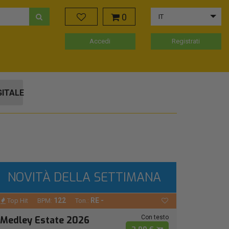
0
IT
Accedi
Registrati
GITALE
NOVITÀ DELLA SETTIMANA
122
RE -
Top Hit
BPM:
Ton.:
Con testo
Medley Estate 2026