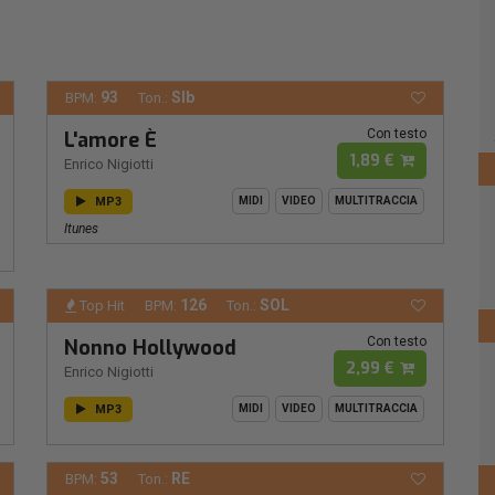
93
SIb
BPM:
Ton.:
Con testo
L'amore È
1,89 €
Enrico Nigiotti
MP3
MIDI
VIDEO
MULTITRACCIA
Itunes
126
SOL
Top Hit
BPM:
Ton.:
Con testo
Nonno Hollywood
2,99 €
Enrico Nigiotti
MP3
MIDI
VIDEO
MULTITRACCIA
53
RE
BPM:
Ton.: