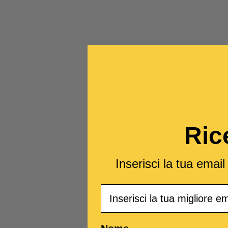
Ric
Inserisci la tua emai
Email