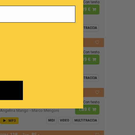
Con testo
Un Uomo Venuto Da
1,89 €
Lontano
Amedeo Minghi
MP3
MIDI
VIDEO
MULTITRACCIA
112
SI
BPM:
Ton.:
Con testo
La regina dell'ultimo
1,89 €
tango
Gianni Morandi
MP3
MIDI
VIDEO
MULTITRACCIA
118
MIb -
BPM:
Ton.:
Con testo
Canto d'amore
1,89 €
Angelina Mango
-
Marco Mengoni
MP3
MIDI
VIDEO
MULTITRACCIA
128
RE -
BPM:
Ton.: