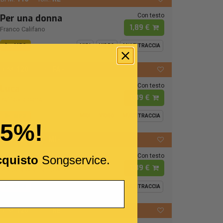
Con testo
Per una donna
1,89 €
Franco Califano
MP3
MIDI
VIDEO
MULTITRACCIA
120
FA -
BPM:
Ton.:
Con testo
Luca
1,89 €
Raffaella Carrà
MP3
MIDI
VIDEO
MULTITRACCIA
15%!
72
MI -
BPM:
Ton.:
Con testo
I Cento Passi
cquisto
Songservice.
1,89 €
Modena City Ramblers
MP3
MIDI
VIDEO
MULTITRACCIA
126
RE
BPM:
Ton.: