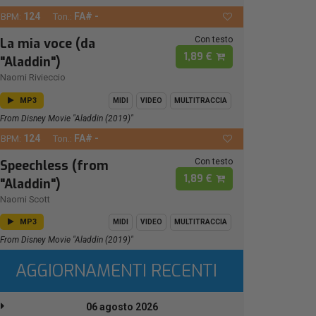
124
FA# -
BPM:
Ton.:
Con testo
La mia voce (da
1,89 €
"Aladdin")
Naomi Rivieccio
MP3
MIDI
VIDEO
MULTITRACCIA
From Disney Movie "Aladdin (2019)"
124
FA# -
BPM:
Ton.:
Con testo
Speechless (from
1,89 €
"Aladdin")
Naomi Scott
MP3
MIDI
VIDEO
MULTITRACCIA
From Disney Movie "Aladdin (2019)"
AGGIORNAMENTI RECENTI
06 agosto 2026