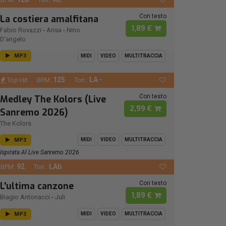
Con testo
La costiera amalfitana
1,89 €
Fabio Rovazzi
-
Arisa
-
Nino
D'angelo
MP3
MIDI
VIDEO
MULTITRACCIA
125
LA -
Top Hit
BPM:
Ton.:
Con testo
Medley The Kolors (Live
2,99 €
Sanremo 2026)
The Kolors
MP3
MIDI
VIDEO
MULTITRACCIA
Ispirata Al Live Sanremo 2026
92
LAb
BPM:
Ton.:
Con testo
L'ultima canzone
1,89 €
Biagio Antonacci
-
Juli
MP3
MIDI
VIDEO
MULTITRACCIA