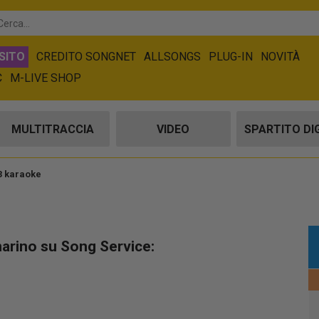
SITO
CREDITO SONGNET
ALLSONGS
PLUG-IN
NOVITÀ
C
M-LIVE SHOP
MULTITRACCIA
VIDEO
SPARTITO DI
3 karaoke
arino su Song Service: