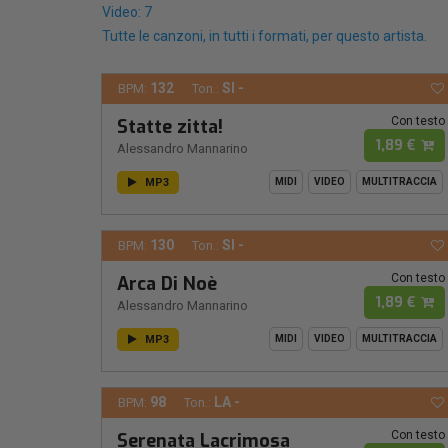
Video: 7
Tutte le canzoni, in tutti i formati, per questo artista.
132
SI -
BPM:
Ton.:
Con testo
Statte zitta!
1,89 €
Alessandro Mannarino
MP3
MIDI
VIDEO
MULTITRACCIA
130
SI -
BPM:
Ton.:
Con testo
Arca Di Noè
1,89 €
Alessandro Mannarino
MP3
MIDI
VIDEO
MULTITRACCIA
98
LA -
BPM:
Ton.:
Con testo
Serenata Lacrimosa