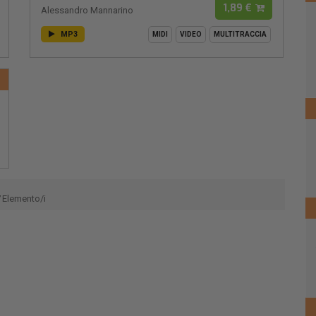
1,89 €
Alessandro Mannarino
MP3
MIDI
VIDEO
MULTITRACCIA
Elemento/i