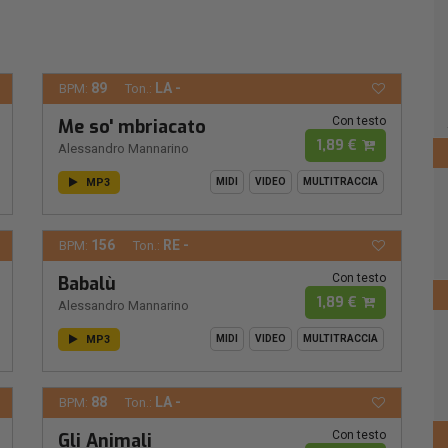
89
LA -
BPM:
Ton.:
Con testo
Me so' mbriacato
1,89 €
Alessandro Mannarino
MP3
MIDI
VIDEO
MULTITRACCIA
156
RE -
BPM:
Ton.:
Con testo
Babalù
1,89 €
Alessandro Mannarino
MP3
MIDI
VIDEO
MULTITRACCIA
88
LA -
BPM:
Ton.:
Con testo
Gli Animali