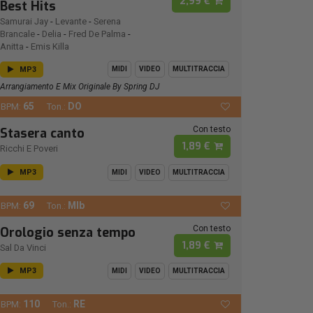
2,99 €
Best Hits
Samurai Jay
-
Levante
-
Serena
Brancale
-
Delia
-
Fred De Palma
-
Anitta
-
Emis Killa
MP3
MIDI
VIDEO
MULTITRACCIA
Arrangiamento E Mix Originale By Spring DJ
65
DO
BPM:
Ton.:
Con testo
Stasera canto
1,89 €
Ricchi E Poveri
MP3
MIDI
VIDEO
MULTITRACCIA
69
MIb
BPM:
Ton.:
Con testo
Orologio senza tempo
1,89 €
Sal Da Vinci
MP3
MIDI
VIDEO
MULTITRACCIA
110
RE
BPM:
Ton.: