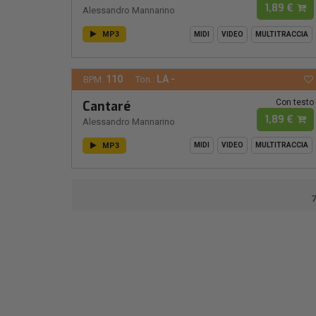
1,89 €
Alessandro Mannarino
MP3
MIDI
VIDEO
MULTITRACCIA
110
LA -
BPM:
Ton.:
Con testo
Cantaré
1,89 €
Alessandro Mannarino
MP3
MIDI
VIDEO
MULTITRACCIA
7