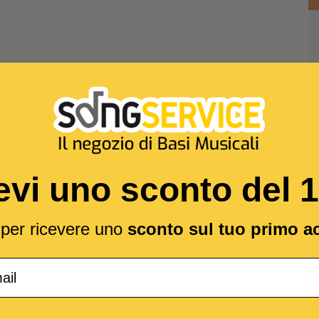
evi uno sconto del 
l per ricevere uno
sconto sul tuo primo a