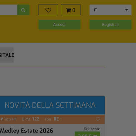
0
IT
Accedi
Registrati
GITALE
NOVITÀ DELLA SETTIMANA
122
RE -
Top Hit
BPM:
Ton.:
Con testo
Medley Estate 2026