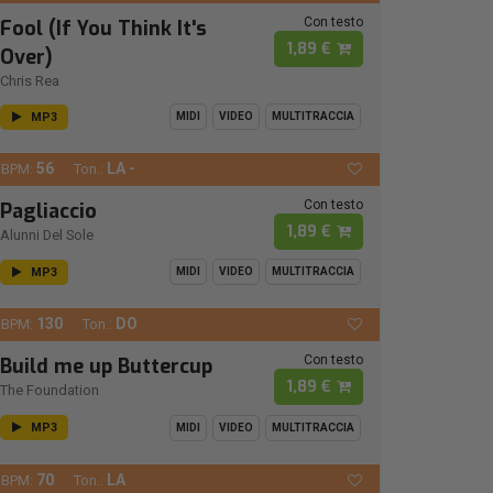
Con testo
Fool (If You Think It's
1,89 €
Over)
Chris Rea
MP3
MIDI
VIDEO
MULTITRACCIA
56
LA -
BPM:
Ton.:
Con testo
Pagliaccio
1,89 €
Alunni Del Sole
MP3
MIDI
VIDEO
MULTITRACCIA
130
DO
BPM:
Ton.:
Con testo
Build me up Buttercup
1,89 €
The Foundation
MP3
MIDI
VIDEO
MULTITRACCIA
70
LA
BPM:
Ton.: