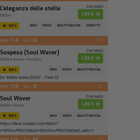
Con testo
L'eleganza delle stelle
1,89 €
Ultimo
MP3
MIDI
VIDEO
MULTITRACCIA
SPARTITI
114
SI
BPM:
Ton.:
Con testo
Sospesa (Soul Waver)
1,89 €
Malika Ayane
-
Pacifico
MP3
MIDI
VIDEO
MULTITRACCIA
Da "Malika Ayane (2009)" - Track 02
114
SI
BPM:
Ton.:
Con testo
Soul Waver
1,89 €
Malika Ayane
MP3
MIDI
VIDEO
MULTITRACCIA
Https://www.youtube.com/watch?
V=wYDsvPWV2V4&list=RDwYDsvPWV2V4&start_radio=1
116
RE
BPM:
Ton.: