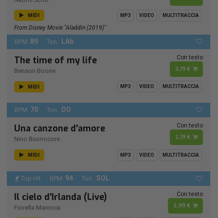
MIDI
MP3
VIDEO
MULTITRACCIA
From Disney Movie "Aladdin (2019)"
89
LAb
BPM:
Ton.:
Con testo
The time of my life
2,19 €
Benson Boone
MIDI
MP3
VIDEO
MULTITRACCIA
70
DO
BPM:
Ton.:
Con testo
Una canzone d'amore
2,19 €
Nino Buonocore
MIDI
MP3
VIDEO
MULTITRACCIA
94
SOL
Top Hit
BPM:
Ton.:
Con testo
Il cielo d'Irlanda (Live)
2,99 €
Fiorella Mannoia