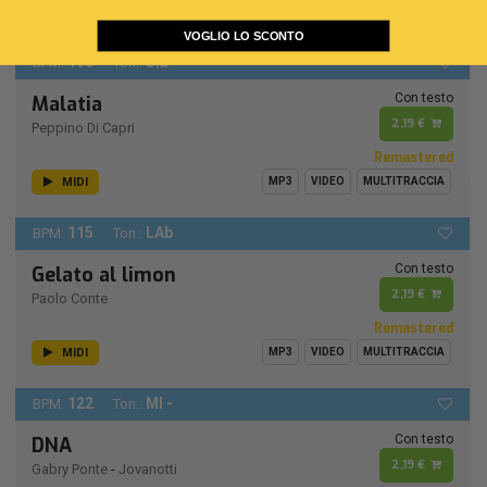
MIDI
MP3
VIDEO
MULTITRACCIA
VOGLIO LO SCONTO
196
SIb
BPM:
Ton.:
Con testo
Malatia
2,19 €
Peppino Di Capri
Remastered
MIDI
MP3
VIDEO
MULTITRACCIA
115
LAb
BPM:
Ton.:
Con testo
Gelato al limon
2,19 €
Paolo Conte
Remastered
MIDI
MP3
VIDEO
MULTITRACCIA
122
MI -
BPM:
Ton.:
Con testo
DNA
2,19 €
Gabry Ponte
-
Jovanotti