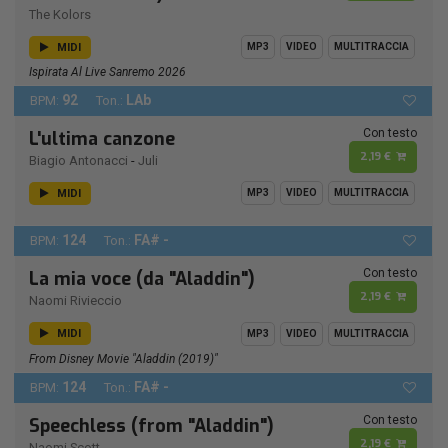
The Kolors
MIDI
MP3
VIDEO
MULTITRACCIA
Ispirata Al Live Sanremo 2026
92
LAb
BPM:
Ton.:
Con testo
L'ultima canzone
2,19 €
Biagio Antonacci
-
Juli
MIDI
MP3
VIDEO
MULTITRACCIA
124
FA# -
BPM:
Ton.:
Con testo
La mia voce (da "Aladdin")
2,19 €
Naomi Rivieccio
MIDI
MP3
VIDEO
MULTITRACCIA
From Disney Movie "Aladdin (2019)"
124
FA# -
BPM:
Ton.:
Con testo
Speechless (from "Aladdin")
2,19 €
Naomi Scott