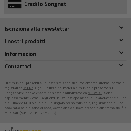
Credito Songnet
Iscrizione alla newsletter
I nostri prodotti
Informazioni
Contattaci
I file musicali presenti su questo sito sono stati interamente suonati, cantati e
registrati da
M-Live
. Ogni riutilizzo del materiale musicale presente su
Songservice.it deve essere richiesto e autorizzato da
M-Live srl
. Sono
espressamente vietati i seguenti utilizzi: estrapolazioni e rielaborazione di una
o più tracce MIDI o audio di un singolo brano musicale, registrazione di una
base musicale o parte di essa, estrazione del testo presente all'interno dei file
musicali. (Aut. SIAE n. 1287/I/106)