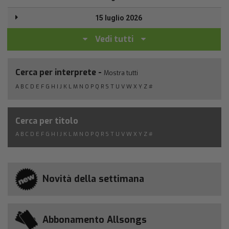
15 luglio 2026
Vedi tutti
Cerca per interprete -
Mostra tutti
A
B
C
D
E
F
G
H
I
J
K
L
M
N
O
P
Q
R
S
T
U
V
W
X
Y
Z
#
Cerca per titolo
A
B
C
D
E
F
G
H
I
J
K
L
M
N
O
P
Q
R
S
T
U
V
W
X
Y
Z
#
Novità della settimana
Abbonamento Allsongs