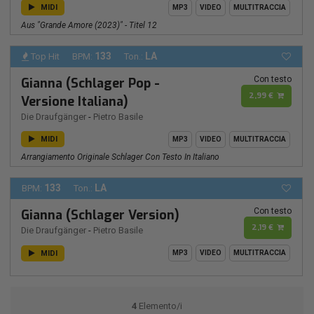
MIDI
MP3
VIDEO
MULTITRACCIA
Aus "Grande Amore (2023)" - Titel 12
133
LA
Top Hit
BPM:
Ton.:
Con testo
Gianna (Schlager Pop -
2,99 €
Versione Italiana)
Die Draufgänger
-
Pietro Basile
MIDI
MP3
VIDEO
MULTITRACCIA
Arrangiamento Originale Schlager Con Testo In Italiano
133
LA
BPM:
Ton.:
Con testo
Gianna (Schlager Version)
2,19 €
Die Draufgänger
-
Pietro Basile
MIDI
MP3
VIDEO
MULTITRACCIA
4
Elemento/i