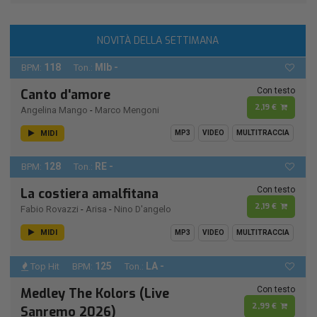
NOVITÀ DELLA SETTIMANA
118
MIb -
BPM:
Ton.:
Con testo
Canto d'amore
2,19 €
Angelina Mango
-
Marco Mengoni
MIDI
MP3
VIDEO
MULTITRACCIA
128
RE -
BPM:
Ton.:
Con testo
La costiera amalfitana
2,19 €
Fabio Rovazzi
-
Arisa
-
Nino D'angelo
MIDI
MP3
VIDEO
MULTITRACCIA
125
LA -
Top Hit
BPM:
Ton.:
Con testo
Medley The Kolors (Live
2,99 €
Sanremo 2026)