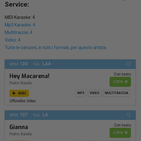
Service:
MIDI Karaoke: 4
Mp3 Karaoke: 4
Multitraccia: 4
Video: 4
Tutte le canzoni, in tutti i formati, per questo artista.
130
LA# -
BPM:
Ton.:
Con testo
Hey Macarena!
2,19 €
Pietro Basile
MIDI
MP3
VIDEO
MULTITRACCIA
Offizielles Video
107
LA
BPM:
Ton.:
Con testo
Gianna
2,19 €
Pietro Basile