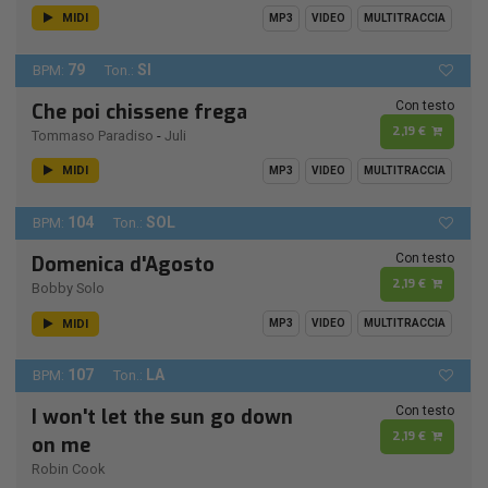
MIDI
MP3
VIDEO
MULTITRACCIA
79
SI
BPM:
Ton.:
Con testo
Che poi chissene frega
2,19 €
Tommaso Paradiso
-
Juli
MIDI
MP3
VIDEO
MULTITRACCIA
104
SOL
BPM:
Ton.:
Con testo
Domenica d'Agosto
2,19 €
Bobby Solo
MIDI
MP3
VIDEO
MULTITRACCIA
107
LA
BPM:
Ton.:
Con testo
I won't let the sun go down
2,19 €
on me
Robin Cook