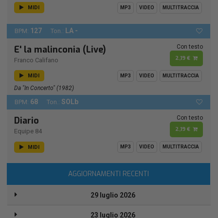
MIDI
MP3
VIDEO
MULTITRACCIA
127
LA -
BPM:
Ton.:
Con testo
E' la malinconia (Live)
2,19 €
Franco Califano
MIDI
MP3
VIDEO
MULTITRACCIA
Da "In Concerto" (1982)
68
SOLb
BPM:
Ton.:
Con testo
Diario
2,19 €
Equipe 84
MIDI
MP3
VIDEO
MULTITRACCIA
AGGIORNAMENTI RECENTI
29 luglio 2026
23 luglio 2026