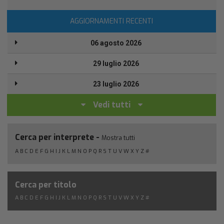
AGGIORNAMENTI RECENTI
06 agosto 2026
29 luglio 2026
23 luglio 2026
Vedi tutti
Cerca per interprete -
Mostra tutti
A
B
C
D
E
F
G
H
I
J
K
L
M
N
O
P
Q
R
S
T
U
V
W
X
Y
Z
#
Cerca per titolo
A
B
C
D
E
F
G
H
I
J
K
L
M
N
O
P
Q
R
S
T
U
V
W
X
Y
Z
#