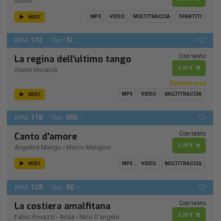
Ultimo
MIDI
MP3
VIDEO
MULTITRACCIA
SPARTITI
112
SI
BPM:
Ton.:
Con testo
La regina dell'ultimo tango
2,19 €
Gianni Morandi
Remastered
MIDI
MP3
VIDEO
MULTITRACCIA
118
MIb -
BPM:
Ton.:
Con testo
Canto d'amore
2,19 €
Angelina Mango
-
Marco Mengoni
MIDI
MP3
VIDEO
MULTITRACCIA
128
RE -
BPM:
Ton.:
Con testo
La costiera amalfitana
2,19 €
Fabio Rovazzi
-
Arisa
-
Nino D'angelo