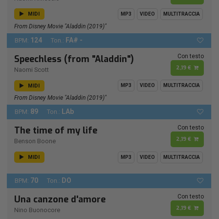
MIDI
MP3
VIDEO
MULTITRACCIA
From Disney Movie "Aladdin (2019)"
124
FA# -
BPM:
Ton.:
Con testo
Speechless (from "Aladdin")
2,19 €
Naomi Scott
MIDI
MP3
VIDEO
MULTITRACCIA
From Disney Movie "Aladdin (2019)"
89
LAb
BPM:
Ton.:
Con testo
The time of my life
2,19 €
Benson Boone
MIDI
MP3
VIDEO
MULTITRACCIA
70
DO
BPM:
Ton.:
Con testo
Una canzone d'amore
2,19 €
Nino Buonocore