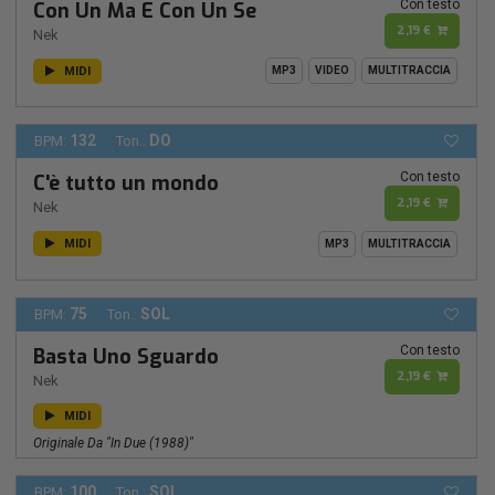
Con testo
Con Un Ma E Con Un Se
2,19 €
Nek
MIDI
MP3
VIDEO
MULTITRACCIA
132
DO
BPM:
Ton.:
Con testo
C'è tutto un mondo
2,19 €
Nek
MIDI
MP3
MULTITRACCIA
75
SOL
BPM:
Ton.:
Con testo
Basta Uno Sguardo
2,19 €
Nek
MIDI
Originale Da "in Due (1988)"
100
SOL
BPM:
Ton.: