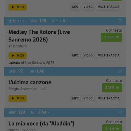
MIDI
MP3
VIDEO
MULTITRACCIA
125
LA -
Top Hit
BPM:
Ton.:
Con testo
Medley The Kolors (Live
2,99 €
Sanremo 2026)
The Kolors
MIDI
MP3
VIDEO
MULTITRACCIA
Ispirata Al Live Sanremo 2026
92
LAb
BPM:
Ton.:
Con testo
L'ultima canzone
2,19 €
Biagio Antonacci
-
Juli
MIDI
MP3
VIDEO
MULTITRACCIA
124
FA# -
BPM:
Ton.:
Con testo
La mia voce (da "Aladdin")
2,19 €
Naomi Rivieccio