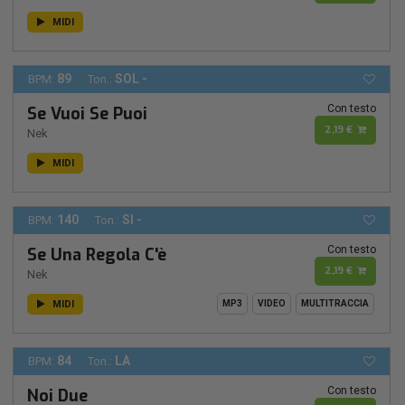
MIDI
89
SOL -
BPM:
Ton.:
Con testo
Se Vuoi Se Puoi
2,19 €
Nek
MIDI
140
SI -
BPM:
Ton.:
Con testo
Se Una Regola C'è
2,19 €
Nek
MIDI
MP3
VIDEO
MULTITRACCIA
84
LA
BPM:
Ton.:
Con testo
Noi Due