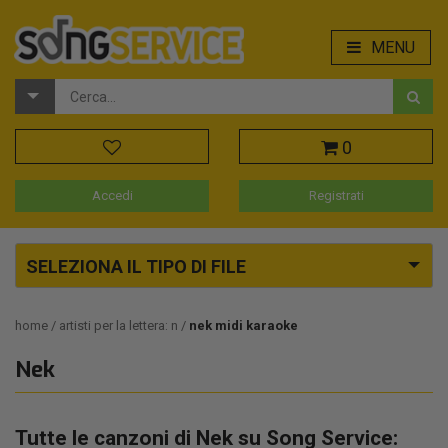
MENU
0
Accedi
Registrati
SELEZIONA IL TIPO DI FILE
home
artisti per la lettera: n
nek midi karaoke
Nek
Tutte le canzoni di Nek su Song Service: