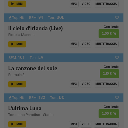
MIDI
MP3
VIDEO
MULTITRACCIA
94
SOL
Top Hit
BPM:
Ton.:
Con testo
Il cielo d'Irlanda (Live)
2,99 €
Fiorella Mannoia
MIDI
MP3
VIDEO
MULTITRACCIA
101
LA
BPM:
Ton.:
Con testo
La canzone del sole
2,19 €
Formula 3
MIDI
MP3
VIDEO
MULTITRACCIA
132
DO
Top Hit
BPM:
Ton.:
Con testo
L'ultima Luna
2,99 €
Tommaso Paradiso
-
Stadio
MIDI
MP3
VIDEO
MULTITRACCIA