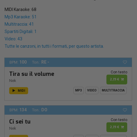
MIDI Karaoke: 68
Mp3 Karaoke: 51
Multitraccia: 41
Spartiti Digitali: 1
Video: 43
Tutte le canzoni, in tutti i formati, per questo artista.
100
RE -
BPM:
Ton.:
Con testo
Tira su il volume
2,19 €
Nek
MIDI
MP3
VIDEO
MULTITRACCIA
134
DO
BPM:
Ton.:
Con testo
Ci sei tu
2,19 €
Nek