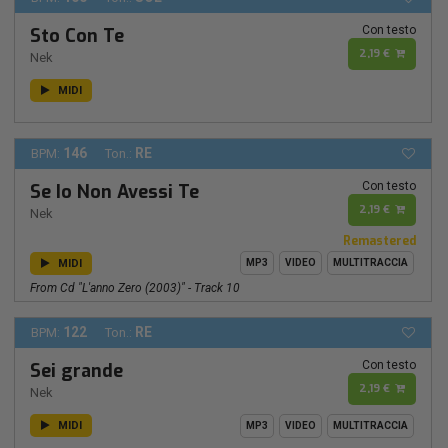
Con testo
Sto Con Te
2,19 €
Nek
MIDI
146
RE
BPM:
Ton.:
Con testo
Se Io Non Avessi Te
2,19 €
Nek
Remastered
MIDI
MP3
VIDEO
MULTITRACCIA
From Cd "l'anno Zero (2003)" - Track 10
122
RE
BPM:
Ton.:
Con testo
Sei grande
2,19 €
Nek
MIDI
MP3
VIDEO
MULTITRACCIA