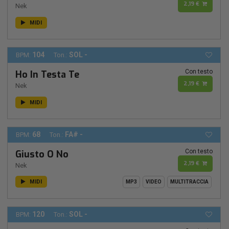
2,19 €
Nek
MIDI
104
SOL -
BPM:
Ton.:
Con testo
Ho In Testa Te
2,19 €
Nek
MIDI
68
FA# -
BPM:
Ton.:
Con testo
Giusto O No
2,19 €
Nek
MIDI
MP3
VIDEO
MULTITRACCIA
120
SOL -
BPM:
Ton.: