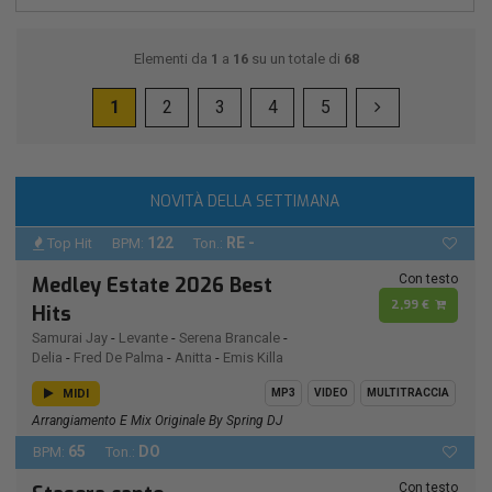
Elementi da
1
a
16
su un totale di
68
1
2
3
4
5
NOVITÀ DELLA SETTIMANA
122
RE -
Top Hit
BPM:
Ton.:
Con testo
Medley Estate 2026 Best
2,99 €
Hits
Samurai Jay
-
Levante
-
Serena Brancale
-
Delia
-
Fred De Palma
-
Anitta
-
Emis Killa
MIDI
MP3
VIDEO
MULTITRACCIA
Arrangiamento E Mix Originale By Spring DJ
65
DO
BPM:
Ton.:
Con testo