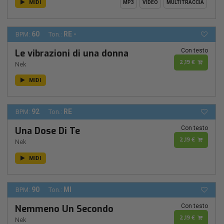
MIDI
MP3
VIDEO
MULTITRACCIA
60
RE -
BPM:
Ton.:
Con testo
Le vibrazioni di una donna
2,19 €
Nek
MIDI
92
RE
BPM:
Ton.:
Con testo
Una Dose Di Te
2,19 €
Nek
MIDI
90
MI
BPM:
Ton.:
Con testo
Nemmeno Un Secondo
2,19 €
Nek