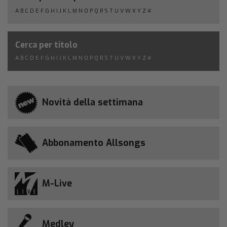
A
B
C
D
E
F
G
H
I
J
K
L
M
N
O
P
Q
R
S
T
U
V
W
X
Y
Z
#
Cerca per titolo
A
B
C
D
E
F
G
H
I
J
K
L
M
N
O
P
Q
R
S
T
U
V
W
X
Y
Z
#
Novità della settimana
Abbonamento Allsongs
M-Live
Medley