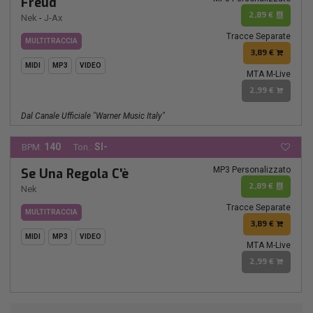
Freud
2,89 €
Nek
-
J-Ax
Tracce Separate
MULTITRACCIA
3,89 €
MIDI
MP3
VIDEO
MTA M-Live
2,99 €
Dal Canale Ufficiale "warner Music Italy"
140
SI-
BPM:
Ton.:
MP3 Personalizzato
Se Una Regola C'è
2,89 €
Nek
Tracce Separate
MULTITRACCIA
3,89 €
MIDI
MP3
VIDEO
MTA M-Live
2,99 €