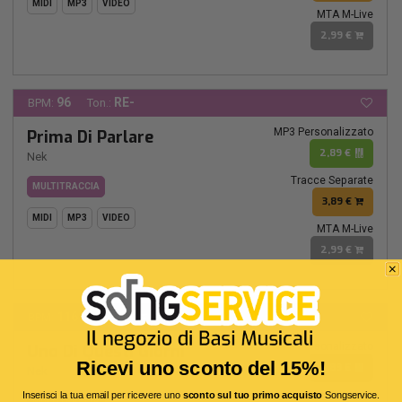
MIDI
MP3
VIDEO
MTA M-Live
2,99 €
96
RE-
BPM:
Ton.:
MP3 Personalizzato
Prima Di Parlare
2,89 €
Nek
Tracce Separate
MULTITRACCIA
3,89 €
MIDI
MP3
VIDEO
MTA M-Live
2,99 €
116
DO#
BPM:
Ton.:
MP3 Personalizzato
Uno Di Questi Giorni
Ricevi uno sconto del 15%!
2,89 €
Nek
Tracce Separate
Inserisci la tua email per ricevere uno
sconto sul tuo primo acquisto
Songservice.
MULTITRACCIA