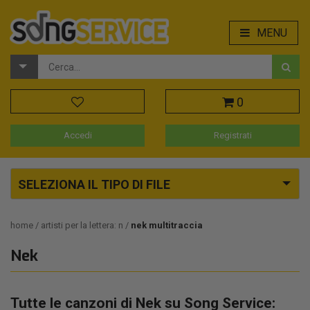
MENU
0
Accedi
Registrati
SELEZIONA IL TIPO DI FILE
home
artisti per la lettera: n
nek multitraccia
Nek
Tutte le canzoni di Nek su Song Service: