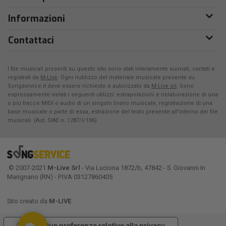
Informazioni
Contattaci
I file musicali presenti su questo sito sono stati interamente suonati, cantati e
registrati da
M-Live
. Ogni riutilizzo del materiale musicale presente su
Songservice.it deve essere richiesto e autorizzato da
M-Live srl
. Sono
espressamente vietati i seguenti utilizzi: estrapolazioni e rielaborazione di una
o più tracce MIDI o audio di un singolo brano musicale, registrazione di una
base musicale o parte di essa, estrazione del testo presente all'interno dei file
musicali. (Aut. SIAE n. 1287/I/106)
© 2007-2021
M-Live Srl
- Via Luciona 1872/b, 47842 - S. Giovanni In
Marignano (RN) - P.IVA 03127860405
Sito creato da
M-LIVE
Le tue preferenze relative alla privacy