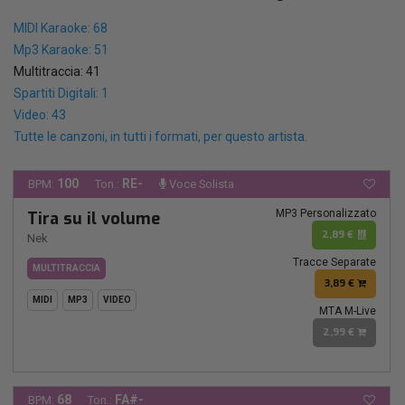
MIDI Karaoke: 68
Mp3 Karaoke: 51
Multitraccia: 41
Spartiti Digitali: 1
Video: 43
Tutte le canzoni, in tutti i formati, per questo artista.
100
RE-
BPM:
Ton.:
Voce Solista
MP3 Personalizzato
Tira su il volume
2,89 €
Nek
Tracce Separate
MULTITRACCIA
3,89 €
MIDI
MP3
VIDEO
MTA M-Live
2,99 €
68
FA#-
BPM:
Ton.: