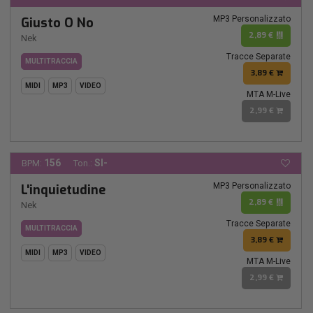
MP3 Personalizzato
Giusto O No
2,89 €
Nek
Tracce Separate
MULTITRACCIA
3,89 €
MIDI
MP3
VIDEO
MTA M-Live
2,99 €
156
SI-
BPM:
Ton.:
MP3 Personalizzato
L'inquietudine
2,89 €
Nek
Tracce Separate
MULTITRACCIA
3,89 €
MIDI
MP3
VIDEO
MTA M-Live
2,99 €