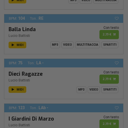
MIDI
MP3
VIDEO
MULTITRACCIA
104
RE
BPM:
Ton.:
Con testo
Balla Linda
2,19 €
Lucio Battisti
MIDI
MP3
VIDEO
MULTITRACCIA
SPARTITI
75
LA -
BPM:
Ton.:
Con testo
Dieci Ragazze
2,19 €
Lucio Battisti
MIDI
MP3
VIDEO
SPARTITI
123
LAb -
BPM:
Ton.:
Con testo
I Giardini Di Marzo
2,19 €
Lucio Battisti