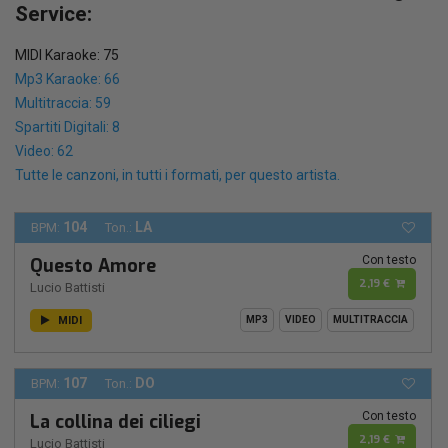
Service:
MIDI Karaoke: 75
Mp3 Karaoke: 66
Multitraccia: 59
Spartiti Digitali: 8
Video: 62
Tutte le canzoni, in tutti i formati, per questo artista.
104
LA
BPM:
Ton.:
Con testo
Questo Amore
2,19 €
Lucio Battisti
MIDI
MP3
VIDEO
MULTITRACCIA
107
DO
BPM:
Ton.:
Con testo
La collina dei ciliegi
2,19 €
Lucio Battisti