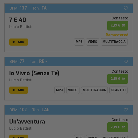
137
FA
BPM:
Ton.:
Con testo
7 E 40
2,19 €
Lucio Battisti
Remastered
MIDI
MP3
VIDEO
MULTITRACCIA
77
RE -
BPM:
Ton.:
Con testo
Io Vivrò (Senza Te)
2,19 €
Lucio Battisti
MIDI
MP3
VIDEO
MULTITRACCIA
SPARTITI
102
LAb
BPM:
Ton.:
Con testo
Un'avventura
2,19 €
Lucio Battisti