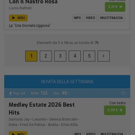
Con Il Nastro Rosa
2,19 €
Lucio Battisti
MIDI
MP3
VIDEO
MULTITRACCIA
Lp "una Giornata Uggiosa"
Elementi da
1
a
16
su un totale di
75
1
2
3
4
5
NOVITÀ DELLA SETTIMANA
122
RE -
Top Hit
BPM:
Ton.:
Con testo
Medley Estate 2026 Best
2,99 €
Hits
Samurai Jay
-
Levante
-
Serena Brancale
-
Delia
-
Fred De Palma
-
Anitta
-
Emis Killa
MIDI
MP3
VIDEO
MULTITRACCIA