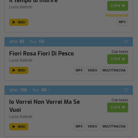
Il tempo di morire
2,19 €
Lucio Battisti
Remastered
MIDI
MP3
83
FA
BPM:
Ton.:
Con testo
Fiori Rosa Fiori Di Pesco
2,19 €
Lucio Battisti
MIDI
MP3
VIDEO
MULTITRACCIA
106
MI -
BPM:
Ton.:
Con testo
Io Vorrei Non Vorrei Ma Se
2,19 €
Vuoi
Lucio Battisti
MIDI
MP3
VIDEO
MULTITRACCIA