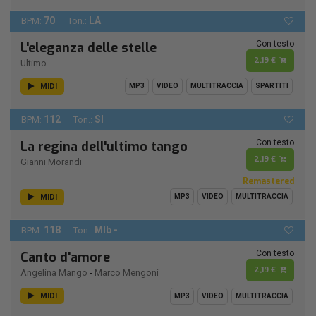
70
LA
BPM:
Ton.:
Con testo
L'eleganza delle stelle
2,19 €
Ultimo
MIDI
MP3
VIDEO
MULTITRACCIA
SPARTITI
112
SI
BPM:
Ton.:
Con testo
La regina dell'ultimo tango
2,19 €
Gianni Morandi
Remastered
MIDI
MP3
VIDEO
MULTITRACCIA
118
MIb -
BPM:
Ton.:
Con testo
Canto d'amore
2,19 €
Angelina Mango
-
Marco Mengoni
MIDI
MP3
VIDEO
MULTITRACCIA