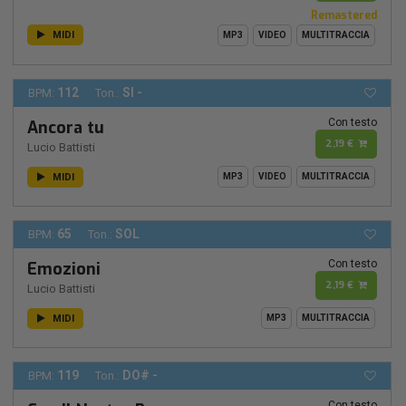
Remastered
MIDI
MP3
VIDEO
MULTITRACCIA
112
SI -
BPM:
Ton.:
Con testo
Ancora tu
2,19 €
Lucio Battisti
MIDI
MP3
VIDEO
MULTITRACCIA
65
SOL
BPM:
Ton.:
Con testo
Emozioni
2,19 €
Lucio Battisti
MIDI
MP3
MULTITRACCIA
119
DO# -
BPM:
Ton.:
Con testo