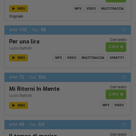
MIDI
MP3
VIDEO
MULTITRACCIA
Originale
110
RE
BPM:
Ton.:
Con testo
Per una lira
2,19 €
Lucio Battisti
MIDI
MP3
VIDEO
MULTITRACCIA
SPARTITI
72
SOL
BPM:
Ton.:
Con testo
Mi Ritorni In Mente
2,19 €
Lucio Battisti
MIDI
MP3
VIDEO
99
DO
BPM:
Ton.:
Con testo