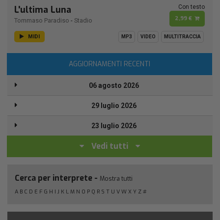
Con testo
L'ultima Luna
2,99 €
Tommaso Paradiso
-
Stadio
MIDI
MP3
VIDEO
MULTITRACCIA
AGGIORNAMENTI RECENTI
06 agosto 2026
29 luglio 2026
23 luglio 2026
Vedi tutti
Cerca per interprete -
Mostra tutti
A
B
C
D
E
F
G
H
I
J
K
L
M
N
O
P
Q
R
S
T
U
V
W
X
Y
Z
#