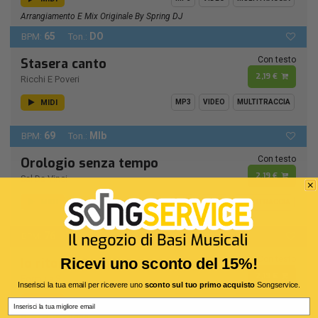
Arrangiamento E Mix Originale By Spring DJ
65
DO
BPM:
Ton.:
Con testo
Stasera canto
2,19 €
Ricchi E Poveri
MIDI
MP3
VIDEO
MULTITRACCIA
69
MIb
BPM:
Ton.:
Con testo
Orologio senza tempo
2,19 €
Sal Da Vinci
MIDI
MP3
VIDEO
MULTITRACCIA
76
RE -
BPM:
Ton.:
Con testo
Io ritorno solo
Ricevi uno sconto del 15%!
2,19 €
Formula 3
Inserisci la tua email per ricevere uno
sconto sul tuo primo acquisto
Songservice.
MIDI
Email
MP3
VIDEO
MULTITRACCIA