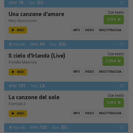
70
DO
BPM:
Ton.:
Con testo
Una canzone d'amore
2,19 €
Nino Buonocore
MIDI
MP3
VIDEO
MULTITRACCIA
94
SOL
Top Hit
BPM:
Ton.:
Con testo
Il cielo d'Irlanda (Live)
2,99 €
Fiorella Mannoia
MIDI
MP3
VIDEO
MULTITRACCIA
101
LA
BPM:
Ton.:
Con testo
La canzone del sole
2,19 €
Formula 3
MIDI
MP3
VIDEO
MULTITRACCIA
132
DO
Top Hit
BPM:
Ton.: