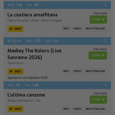
128
RE -
BPM:
Ton.:
Con testo
La costiera amalfitana
2,19 €
Fabio Rovazzi
-
Arisa
-
Nino D'angelo
MIDI
MP3
VIDEO
MULTITRACCIA
125
LA -
Top Hit
BPM:
Ton.:
Con testo
Medley The Kolors (Live
2,99 €
Sanremo 2026)
The Kolors
MIDI
MP3
VIDEO
MULTITRACCIA
Ispirata Al Live Sanremo 2026
92
LAb
BPM:
Ton.:
Con testo
L'ultima canzone
2,19 €
Biagio Antonacci
-
Juli
MIDI
MP3
VIDEO
MULTITRACCIA