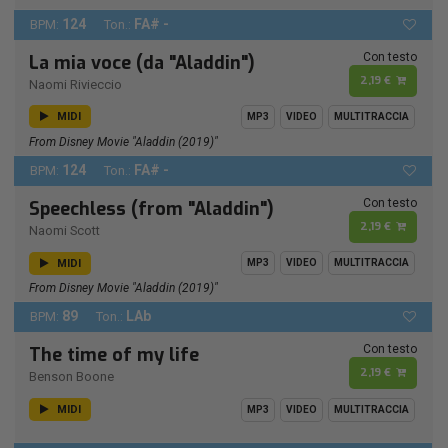
124
FA# -
BPM:
Ton.:
Con testo
La mia voce (da "Aladdin")
2,19 €
Naomi Rivieccio
MIDI
MP3
VIDEO
MULTITRACCIA
From Disney Movie "Aladdin (2019)"
124
FA# -
BPM:
Ton.:
Con testo
Speechless (from "Aladdin")
2,19 €
Naomi Scott
MIDI
MP3
VIDEO
MULTITRACCIA
From Disney Movie "Aladdin (2019)"
89
LAb
BPM:
Ton.:
Con testo
The time of my life
2,19 €
Benson Boone
MIDI
MP3
VIDEO
MULTITRACCIA