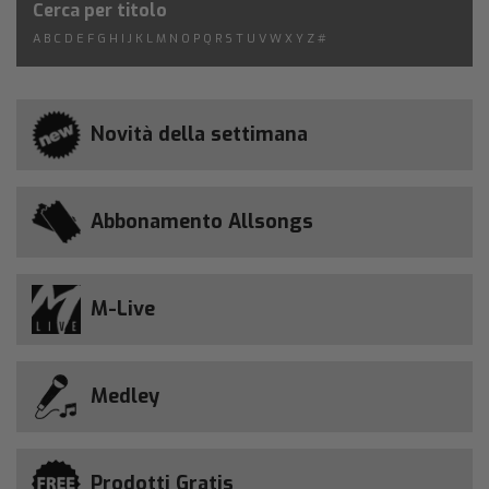
Cerca per titolo
A
B
C
D
E
F
G
H
I
J
K
L
M
N
O
P
Q
R
S
T
U
V
W
X
Y
Z
#
Novità della settimana
Abbonamento Allsongs
M-Live
Medley
Prodotti Gratis