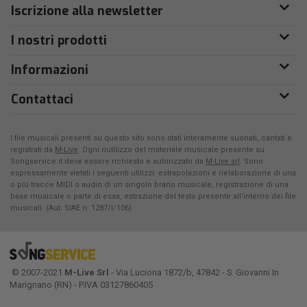
Iscrizione alla newsletter
I nostri prodotti
Informazioni
Contattaci
I file musicali presenti su questo sito sono stati interamente suonati, cantati e
registrati da
M-Live
. Ogni riutilizzo del materiale musicale presente su
Songservice.it deve essere richiesto e autorizzato da
M-Live srl
. Sono
espressamente vietati i seguenti utilizzi: estrapolazioni e rielaborazione di una
o più tracce MIDI o audio di un singolo brano musicale, registrazione di una
base musicale o parte di essa, estrazione del testo presente all'interno dei file
musicali. (Aut. SIAE n. 1287/I/106)
© 2007-2021
M-Live Srl
- Via Luciona 1872/b, 47842 - S. Giovanni In
Marignano (RN) - P.IVA 03127860405