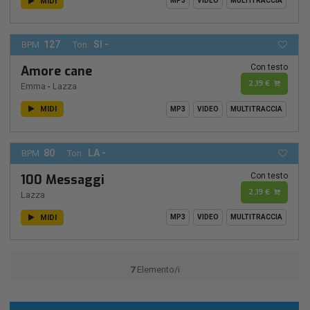
MIDI
MP3
VIDEO
MULTITRACCIA
127
SI -
BPM:
Ton.:
Con testo
Amore cane
2,19 €
Emma
-
Lazza
MIDI
MP3
VIDEO
MULTITRACCIA
80
LA -
BPM:
Ton.:
Con testo
100 Messaggi
2,19 €
Lazza
MIDI
MP3
VIDEO
MULTITRACCIA
7
Elemento/i