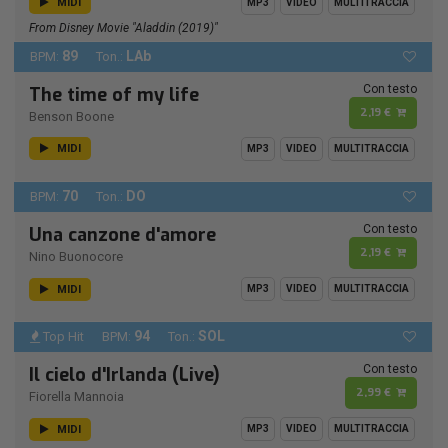
MIDI
MP3
VIDEO
MULTITRACCIA
From Disney Movie "Aladdin (2019)"
89
LAb
BPM:
Ton.:
Con testo
The time of my life
2,19 €
Benson Boone
MIDI
MP3
VIDEO
MULTITRACCIA
70
DO
BPM:
Ton.:
Con testo
Una canzone d'amore
2,19 €
Nino Buonocore
MIDI
MP3
VIDEO
MULTITRACCIA
94
SOL
Top Hit
BPM:
Ton.:
Con testo
Il cielo d'Irlanda (Live)
2,99 €
Fiorella Mannoia
MIDI
MP3
VIDEO
MULTITRACCIA