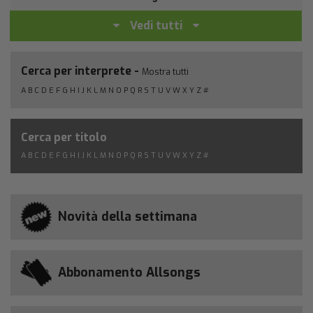
Vedi tutti
Cerca per interprete -
Mostra tutti
A
B
C
D
E
F
G
H
I
J
K
L
M
N
O
P
Q
R
S
T
U
V
W
X
Y
Z
#
Cerca per titolo
A
B
C
D
E
F
G
H
I
J
K
L
M
N
O
P
Q
R
S
T
U
V
W
X
Y
Z
#
Novità della settimana
Abbonamento Allsongs