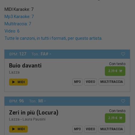
MIDI Karaoke: 7
Mp3 Karaoke: 7
Multitraccia: 7
Video: 6
Tutte le canzoni, in tutti i formati, per questo artista.
127
FA# -
BPM:
Ton.:
Con testo
Buio davanti
2,19 €
Lazza
MIDI
MP3
VIDEO
MULTITRACCIA
96
MI -
BPM:
Ton.:
Con testo
Zeri in più (Locura)
2,19 €
Lazza
-
Laura Pausini
MIDI
MP3
VIDEO
MULTITRACCIA