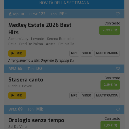
NOVITÀ DELLA SETTIMANA
122
RE -
Top Hit
BPM:
Ton.:
Con testo
Medley Estate 2026 Best
2,99 €
Hits
Samurai Jay
-
Levante
-
Serena Brancale
-
Delia
-
Fred De Palma
-
Anitta
-
Emis Killa
MIDI
MP3
VIDEO
MULTITRACCIA
Arrangiamento E Mix Originale By Spring DJ
65
DO
BPM:
Ton.:
Con testo
Stasera canto
2,19 €
Ricchi E Poveri
MIDI
MP3
VIDEO
MULTITRACCIA
69
MIb
BPM:
Ton.:
Con testo
Orologio senza tempo
2,19 €
Sal Da Vinci