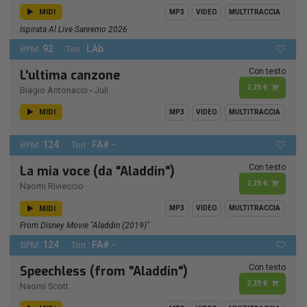
MIDI
MP3
VIDEO
MULTITRACCIA
Ispirata Al Live Sanremo 2026
92
LAb
BPM:
Ton.:
Con testo
L'ultima canzone
2,19 €
Biagio Antonacci
-
Juli
MIDI
MP3
VIDEO
MULTITRACCIA
124
FA# -
BPM:
Ton.:
Con testo
La mia voce (da "Aladdin")
2,19 €
Naomi Rivieccio
MIDI
MP3
VIDEO
MULTITRACCIA
From Disney Movie "Aladdin (2019)"
124
FA# -
BPM:
Ton.:
Con testo
Speechless (from "Aladdin")
2,19 €
Naomi Scott