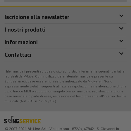
Iscrizione alla newsletter
I nostri prodotti
Informazioni
Contattaci
I file musicali presenti su questo sito sono stati interamente suonati, cantati e
registrati da
M-Live
. Ogni riutilizzo del materiale musicale presente su
Songservice.it deve essere richiesto e autorizzato da
M-Live srl
. Sono
espressamente vietati i seguenti utilizzi: estrapolazioni e rielaborazione di una
o più tracce MIDI o audio di un singolo brano musicale, registrazione di una
base musicale o parte di essa, estrazione del testo presente all'interno dei file
musicali. (Aut. SIAE n. 1287/I/106)
© 2007-2021
M-Live Srl
- Via Luciona 1872/b, 47842 - S. Giovanni In