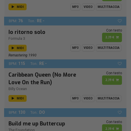
MIDI
MP3
VIDEO
MULTITRACCIA
76
RE -
BPM:
Ton.:
Con testo
Io ritorno solo
2,19 €
Formula 3
MIDI
MP3
VIDEO
MULTITRACCIA
Remastering 1990
115
RE -
BPM:
Ton.:
Con testo
Caribbean Queen (No More
2,19 €
Love On the Run)
Billy Ocean
MIDI
MP3
VIDEO
MULTITRACCIA
130
DO
BPM:
Ton.:
Con testo
Build me up Buttercup
2,19 €
The Foundation