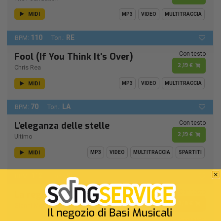
MIDI
MP3
VIDEO
MULTITRACCIA
110
RE
BPM:
Ton.:
Con testo
Fool (If You Think It's Over)
2,19 €
Chris Rea
MIDI
MP3
VIDEO
MULTITRACCIA
70
LA
BPM:
Ton.:
Con testo
L'eleganza delle stelle
2,19 €
Ultimo
MIDI
MP3
VIDEO
MULTITRACCIA
SPARTITI
112
SI
BPM:
Ton.:
Con testo
La regina dell'ultimo tango
2,19 €
Gianni Morandi
Remastered