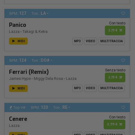
127
LA -
BPM:
Ton.:
Con testo
Panico
2,19 €
Lazza
-
Takagi & Ketra
MIDI
MP3
VIDEO
MULTITRACCIA
124
DO# -
BPM:
Ton.:
Senza testo
Ferrari (Remix)
2,19 €
James Hype
-
Miggy Dela Rosa
-
Lazza
MIDI
MP3
VIDEO
MULTITRACCIA
120
RE -
Top Hit
BPM:
Ton.:
Con testo
Cenere
2,99 €
Lazza