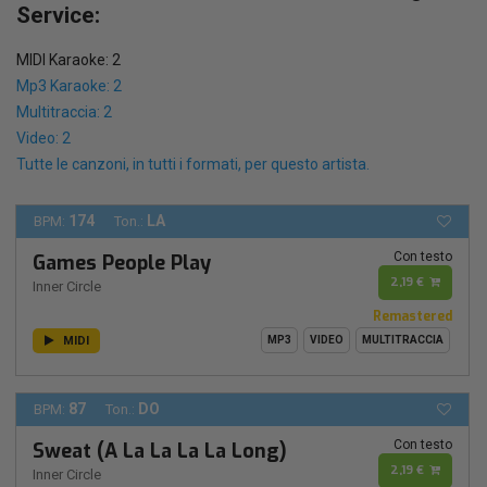
Service:
MIDI Karaoke: 2
Mp3 Karaoke: 2
Multitraccia: 2
Video: 2
Tutte le canzoni, in tutti i formati, per questo artista.
174
LA
BPM:
Ton.:
Con testo
Games People Play
2,19 €
Inner Circle
Remastered
MIDI
MP3
VIDEO
MULTITRACCIA
87
DO
BPM:
Ton.:
Con testo
Sweat (A La La La La Long)
2,19 €
Inner Circle