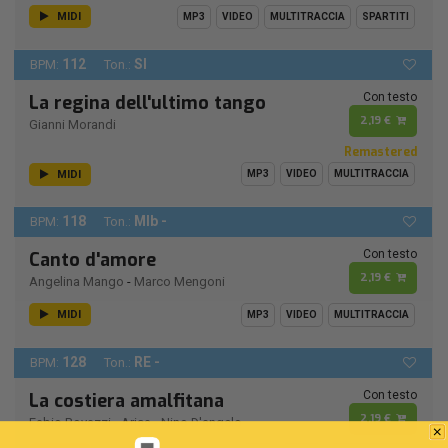
MIDI
MP3
VIDEO
MULTITRACCIA
SPARTITI
112
SI
BPM:
Ton.:
Con testo
La regina dell'ultimo tango
2,19 €
Gianni Morandi
Remastered
MIDI
MP3
VIDEO
MULTITRACCIA
118
MIb -
BPM:
Ton.:
Con testo
Canto d'amore
2,19 €
Angelina Mango
-
Marco Mengoni
MIDI
MP3
VIDEO
MULTITRACCIA
128
RE -
BPM:
Ton.:
Con testo
La costiera amalfitana
2,19 €
Fabio Rovazzi
-
Arisa
-
Nino D'angelo