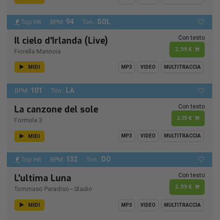
94
SOL
Top Hit
BPM:
Ton.:
Con testo
Il cielo d'Irlanda (Live)
2,99 €
Fiorella Mannoia
MIDI
MP3
VIDEO
MULTITRACCIA
101
LA
BPM:
Ton.:
Con testo
La canzone del sole
2,19 €
Formula 3
MIDI
MP3
VIDEO
MULTITRACCIA
132
DO
Top Hit
BPM:
Ton.:
Con testo
L'ultima Luna
2,99 €
Tommaso Paradiso
-
Stadio
MIDI
MP3
VIDEO
MULTITRACCIA