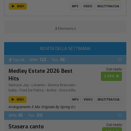
MIDI
MP3
VIDEO
MULTITRACCIA
2
Elemento/i
NOVITÀ DELLA SETTIMANA
122
RE -
Top Hit
BPM:
Ton.:
Con testo
Medley Estate 2026 Best
2,99 €
Hits
Samurai Jay
-
Levante
-
Serena Brancale
-
Delia
-
Fred De Palma
-
Anitta
-
Emis Killa
MIDI
MP3
VIDEO
MULTITRACCIA
Arrangiamento E Mix Originale By Spring DJ
65
DO
BPM:
Ton.:
Con testo
Stasera canto