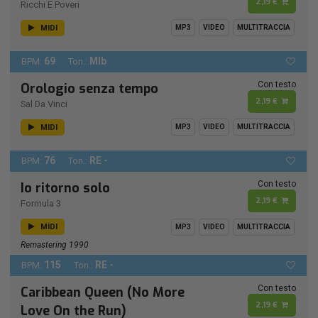
2,19 €
Ricchi E Poveri
MIDI
MP3
VIDEO
MULTITRACCIA
69
MIb
BPM:
Ton.:
Con testo
Orologio senza tempo
2,19 €
Sal Da Vinci
MIDI
MP3
VIDEO
MULTITRACCIA
76
RE -
BPM:
Ton.:
Con testo
Io ritorno solo
2,19 €
Formula 3
MIDI
MP3
VIDEO
MULTITRACCIA
Remastering 1990
115
RE -
BPM:
Ton.:
Con testo
Caribbean Queen (No More
2,19 €
Love On the Run)