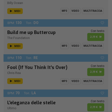
Billy Ocean
MIDI
MP3
VIDEO
MULTITRACCIA
130
DO
BPM:
Ton.:
Con testo
Build me up Buttercup
2,19 €
The Foundation
MIDI
MP3
VIDEO
MULTITRACCIA
110
RE
BPM:
Ton.:
Con testo
Fool (If You Think It's Over)
2,19 €
Chris Rea
MIDI
MP3
VIDEO
MULTITRACCIA
70
LA
BPM:
Ton.:
Con testo
L'eleganza delle stelle
2,19 €
Ultimo