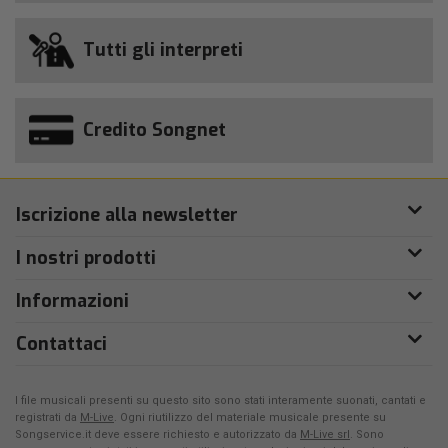
Tutti gli interpreti
Credito Songnet
Iscrizione alla newsletter
I nostri prodotti
Informazioni
Contattaci
I file musicali presenti su questo sito sono stati interamente suonati, cantati e
registrati da
M-Live
. Ogni riutilizzo del materiale musicale presente su
Songservice.it deve essere richiesto e autorizzato da
M-Live srl
. Sono