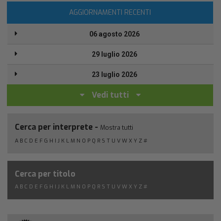
AGGIORNAMENTI RECENTI
06 agosto 2026
29 luglio 2026
23 luglio 2026
Vedi tutti
Cerca per interprete -
Mostra tutti
A
B
C
D
E
F
G
H
I
J
K
L
M
N
O
P
Q
R
S
T
U
V
W
X
Y
Z
#
Cerca per titolo
A
B
C
D
E
F
G
H
I
J
K
L
M
N
O
P
Q
R
S
T
U
V
W
X
Y
Z
#