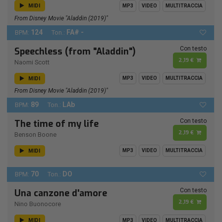
MIDI
MP3
VIDEO
MULTITRACCIA
From Disney Movie "Aladdin (2019)"
124
FA# -
BPM:
Ton.:
Con testo
Speechless (from "Aladdin")
2,19 €
Naomi Scott
MIDI
MP3
VIDEO
MULTITRACCIA
From Disney Movie "Aladdin (2019)"
89
LAb
BPM:
Ton.:
Con testo
The time of my life
2,19 €
Benson Boone
MIDI
MP3
VIDEO
MULTITRACCIA
70
DO
BPM:
Ton.:
Con testo
Una canzone d'amore
2,19 €
Nino Buonocore
MIDI
MP3
VIDEO
MULTITRACCIA