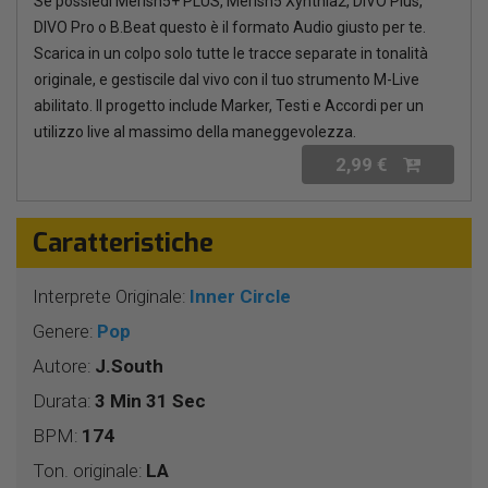
Se possiedi Merish5+ PLUS, Merish5 Xynthia2, DIVO Plus,
DIVO Pro o B.Beat questo è il formato Audio giusto per te.
Scarica in un colpo solo tutte le tracce separate in tonalità
originale, e gestiscile dal vivo con il tuo strumento M-Live
abilitato. Il progetto include Marker, Testi e Accordi per un
utilizzo live al massimo della maneggevolezza.
2,99 €
Caratteristiche
Interprete Originale:
Inner Circle
Genere:
Pop
Autore:
J.South
Durata:
3 Min 31 Sec
BPM:
174
Ton. originale:
LA