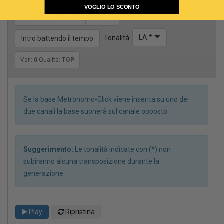
Scegli il canale per il CLICK
VOGLIO LO SCONTO
Stereo
Sinistra
Destra
LA *
Tonalità:
Intro battendo il tempo
Var.:
0
Qualità:
TOP
Se la base Metronomo-Click viene inserita su uno dei
due canali la base suonerà sul canale opposto.
Suggerimento:
Le tonalità indicate con (*) non
subiranno alcuna transposizione durante la
generazione.
Play
Ripristina