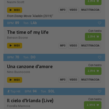
2,19 €
Naomi Scott
MIDI
MP3
VIDEO
MULTITRACCIA
From Disney Movie "Aladdin (2019)"
89
LAb
BPM:
Ton.:
Con testo
The time of my life
2,19 €
Benson Boone
MIDI
MP3
VIDEO
MULTITRACCIA
70
DO
BPM:
Ton.:
Con testo
Una canzone d'amore
2,19 €
Nino Buonocore
MIDI
MP3
VIDEO
MULTITRACCIA
94
SOL
Top Hit
BPM:
Ton.:
Con testo
Il cielo d'Irlanda (Live)
2,99 €
Fiorella Mannoia