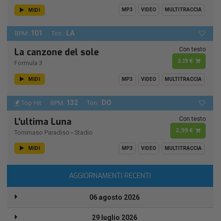
MIDI
MP3
VIDEO
MULTITRACCIA
101
LA
BPM:
Ton.:
Con testo
La canzone del sole
2,19 €
Formula 3
MIDI
MP3
VIDEO
MULTITRACCIA
132
DO
Top Hit
BPM:
Ton.:
Con testo
L'ultima Luna
2,99 €
Tommaso Paradiso
-
Stadio
MIDI
MP3
VIDEO
MULTITRACCIA
AGGIORNAMENTI RECENTI
06 agosto 2026
29 luglio 2026