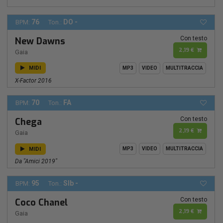
76
DO -
BPM:
Ton.:
Con testo
New Dawns
2,19 €
Gaia
MIDI
MP3
VIDEO
MULTITRACCIA
X-Factor 2016
70
FA
BPM:
Ton.:
Con testo
Chega
2,19 €
Gaia
MIDI
MP3
VIDEO
MULTITRACCIA
Da "amici 2019"
95
SIb -
BPM:
Ton.:
Con testo
Coco Chanel
2,19 €
Gaia