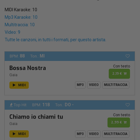
MIDI Karaoke: 10
Mp3 Karaoke: 10
Multitraccia: 10
Video: 9
Tutte le canzoni, in tutti i formati, per questo artista.
88
MI
BPM:
Ton.:
Con testo
Bossa Nostra
2,19 €
Gaia
MIDI
MP3
VIDEO
MULTITRACCIA
118
DO -
Top Hit
BPM:
Ton.:
Con testo
Chiamo io chiami tu
2,99 €
Gaia
MIDI
MP3
VIDEO
MULTITRACCIA