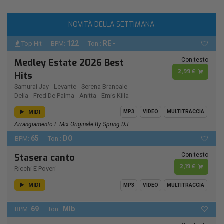
NOVITÀ DELLA SETTIMANA
122
RE -
Top Hit
BPM:
Ton.:
Con testo
Medley Estate 2026 Best
2,99 €
Hits
Samurai Jay
-
Levante
-
Serena Brancale
-
Delia
-
Fred De Palma
-
Anitta
-
Emis Killa
MIDI
MP3
VIDEO
MULTITRACCIA
Arrangiamento E Mix Originale By Spring DJ
65
DO
BPM:
Ton.:
Con testo
Stasera canto
2,19 €
Ricchi E Poveri
MIDI
MP3
VIDEO
MULTITRACCIA
69
MIb
BPM:
Ton.: