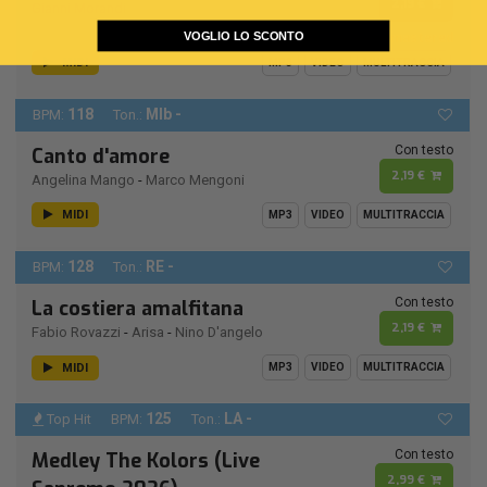
2,19 €
Gianni Morandi
VOGLIO LO SCONTO
Remastered
MIDI
MP3
VIDEO
MULTITRACCIA
118
MIb -
BPM:
Ton.:
Con testo
Canto d'amore
2,19 €
Angelina Mango
-
Marco Mengoni
MIDI
MP3
VIDEO
MULTITRACCIA
128
RE -
BPM:
Ton.:
Con testo
La costiera amalfitana
2,19 €
Fabio Rovazzi
-
Arisa
-
Nino D'angelo
MIDI
MP3
VIDEO
MULTITRACCIA
125
LA -
Top Hit
BPM:
Ton.:
Con testo
Medley The Kolors (Live
2,99 €