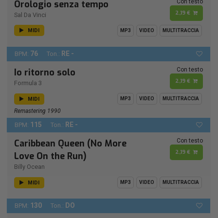
Con testo
Orologio senza tempo
2,19 €
Sal Da Vinci
MIDI
MP3
VIDEO
MULTITRACCIA
76
RE -
BPM:
Ton.:
Con testo
Io ritorno solo
2,19 €
Formula 3
MIDI
MP3
VIDEO
MULTITRACCIA
Remastering 1990
115
RE -
BPM:
Ton.:
Con testo
Caribbean Queen (No More
2,19 €
Love On the Run)
Billy Ocean
MIDI
MP3
VIDEO
MULTITRACCIA
130
DO
BPM:
Ton.: