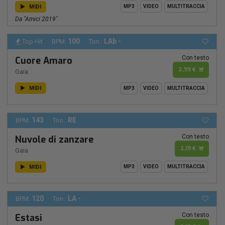
MIDI
MP3
VIDEO
MULTITRACCIA
Da "amici 2019"
100
LAb -
Top Hit
BPM:
Ton.:
Con testo
Cuore Amaro
2,99 €
Gaia
MIDI
MP3
VIDEO
MULTITRACCIA
143
RE
BPM:
Ton.:
Con testo
Nuvole di zanzare
2,19 €
Gaia
MIDI
MP3
VIDEO
MULTITRACCIA
120
LA -
BPM:
Ton.:
Con testo
Estasi