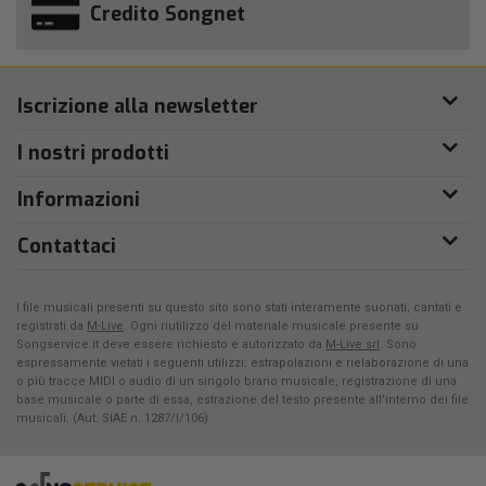
Credito Songnet
Iscrizione alla newsletter
I nostri prodotti
Informazioni
Contattaci
I file musicali presenti su questo sito sono stati interamente suonati, cantati e
registrati da
M-Live
. Ogni riutilizzo del materiale musicale presente su
Songservice.it deve essere richiesto e autorizzato da
M-Live srl
. Sono
espressamente vietati i seguenti utilizzi: estrapolazioni e rielaborazione di una
o più tracce MIDI o audio di un singolo brano musicale, registrazione di una
base musicale o parte di essa, estrazione del testo presente all'interno dei file
musicali. (Aut. SIAE n. 1287/I/106)