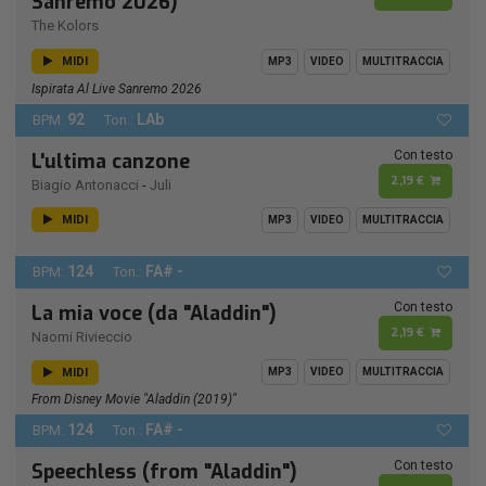
Sanremo 2026)
The Kolors
MIDI
MP3
VIDEO
MULTITRACCIA
Ispirata Al Live Sanremo 2026
92
LAb
BPM:
Ton.:
Con testo
L'ultima canzone
2,19 €
Biagio Antonacci
-
Juli
MIDI
MP3
VIDEO
MULTITRACCIA
124
FA# -
BPM:
Ton.:
Con testo
La mia voce (da "Aladdin")
2,19 €
Naomi Rivieccio
MIDI
MP3
VIDEO
MULTITRACCIA
From Disney Movie "Aladdin (2019)"
124
FA# -
BPM:
Ton.:
Con testo
Speechless (from "Aladdin")