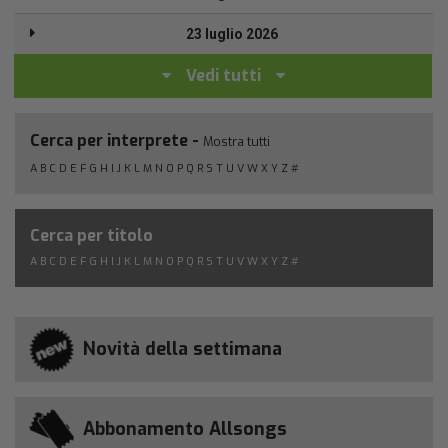
23 luglio 2026
Vedi tutti
Cerca per interprete -
Mostra tutti
A
B
C
D
E
F
G
H
I
J
K
L
M
N
O
P
Q
R
S
T
U
V
W
X
Y
Z
#
Cerca per titolo
A
B
C
D
E
F
G
H
I
J
K
L
M
N
O
P
Q
R
S
T
U
V
W
X
Y
Z
#
Novità della settimana
Abbonamento Allsongs