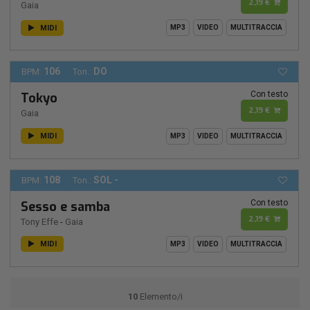
2,19 €
Gaia
MIDI
MP3
VIDEO
MULTITRACCIA
106
DO
BPM:
Ton.:
Con testo
Tokyo
2,19 €
Gaia
MIDI
MP3
VIDEO
MULTITRACCIA
108
SOL -
BPM:
Ton.:
Con testo
Sesso e samba
2,19 €
Tony Effe
-
Gaia
MIDI
MP3
VIDEO
MULTITRACCIA
10
Elemento/i