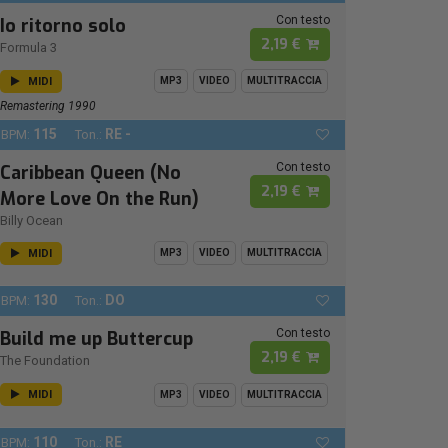
Con testo
Io ritorno solo
2,19 €
Formula 3
MIDI
MP3
VIDEO
MULTITRACCIA
Remastering 1990
115
RE -
BPM:
Ton.:
Con testo
Caribbean Queen (No
2,19 €
More Love On the Run)
Billy Ocean
MIDI
MP3
VIDEO
MULTITRACCIA
130
DO
BPM:
Ton.:
Con testo
Build me up Buttercup
2,19 €
The Foundation
MIDI
MP3
VIDEO
MULTITRACCIA
110
RE
BPM:
Ton.: