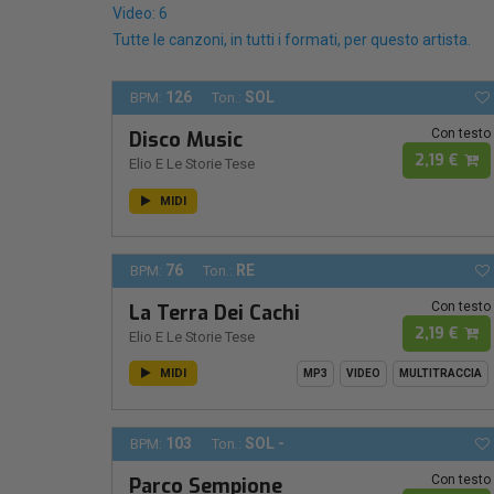
Video: 6
Tutte le canzoni, in tutti i formati, per questo artista.
126
SOL
BPM:
Ton.:
Con testo
Disco Music
2,19 €
Elio E Le Storie Tese
MIDI
76
RE
BPM:
Ton.:
Con testo
La Terra Dei Cachi
2,19 €
Elio E Le Storie Tese
MIDI
MP3
VIDEO
MULTITRACCIA
103
SOL -
BPM:
Ton.:
Con testo
Parco Sempione