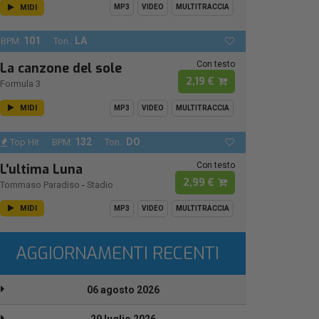
MIDI
MP3
VIDEO
MULTITRACCIA
101
LA
BPM:
Ton.:
Con testo
La canzone del sole
2,19 €
Formula 3
MIDI
MP3
VIDEO
MULTITRACCIA
132
DO
Top Hit
BPM:
Ton.:
Con testo
L'ultima Luna
2,99 €
Tommaso Paradiso
-
Stadio
MIDI
MP3
VIDEO
MULTITRACCIA
AGGIORNAMENTI RECENTI
06 agosto 2026
29 luglio 2026