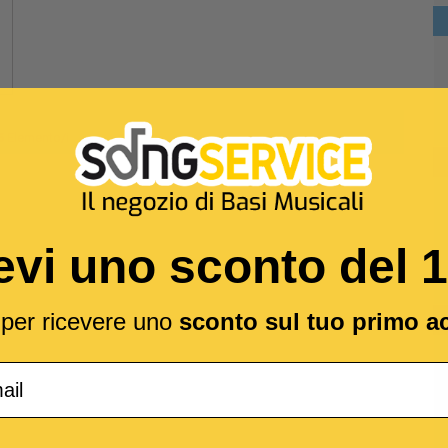
5
Elemento/i
evi uno sconto del 
l per ricevere uno
sconto sul tuo primo a