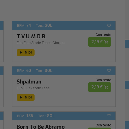
74
SOL
BPM:
Ton.:
Con testo
T.V.U.M.D.B.
2,19 €
Elio E Le Storie Tese
-
Giorgia
MIDI
60
SOL
BPM:
Ton.:
Con testo
Shpalman
2,19 €
Elio E Le Storie Tese
MIDI
135
SOL
BPM:
Ton.:
Con testo
Born To Be Abramo