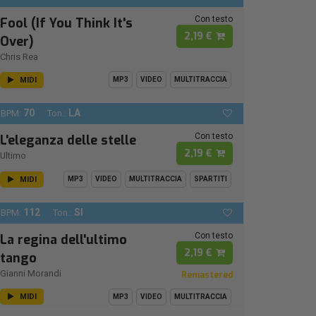
Con testo
Fool (If You Think It's
2,19 €
Over)
Chris Rea
MIDI
MP3
VIDEO
MULTITRACCIA
70
LA
BPM:
Ton.:
Con testo
L'eleganza delle stelle
2,19 €
Ultimo
MIDI
MP3
VIDEO
MULTITRACCIA
SPARTITI
112
SI
BPM:
Ton.:
Con testo
La regina dell'ultimo
2,19 €
tango
Gianni Morandi
Remastered
MIDI
MP3
VIDEO
MULTITRACCIA