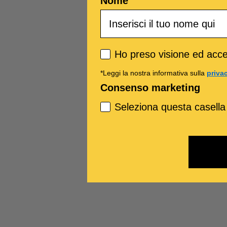
Nome
Privacy policy
Ho preso visione ed accet
*Leggi la nostra informativa sulla
priva
Consenso marketing
Seleziona questa casella