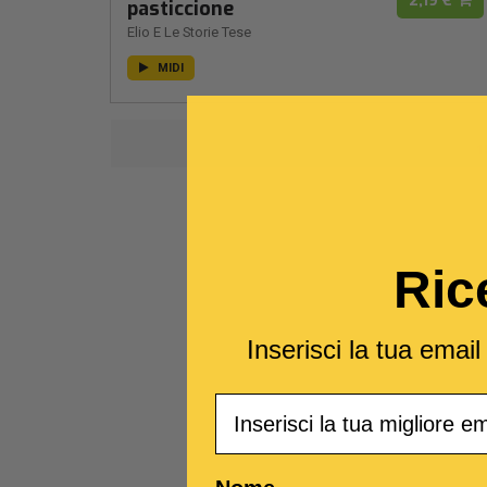
2,19 €
pasticcione
Elio E Le Storie Tese
MIDI
1
Ric
Inserisci la tua emai
Email