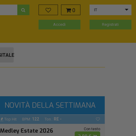
0
IT
Accedi
Registrati
GITALE
NOVITÀ DELLA SETTIMANA
122
RE -
Top Hit
BPM:
Ton.:
Con testo
Medley Estate 2026