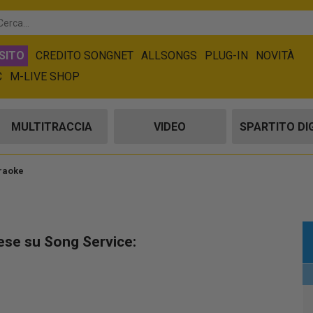
SITO
CREDITO SONGNET
ALLSONGS
PLUG-IN
NOVITÀ
C
M-LIVE SHOP
MULTITRACCIA
VIDEO
SPARTITO DI
araoke
Tese su Song Service: