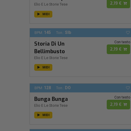
2,19 €
Elio E Le Storie Tese
MIDI
145
SIb
BPM:
Ton.:
Con testo
Storia Di Un
2,19 €
Bellimbusto
Elio E Le Storie Tese
MIDI
128
DO
BPM:
Ton.:
Con testo
Bunga Bunga
2,19 €
Elio E Le Storie Tese
MIDI