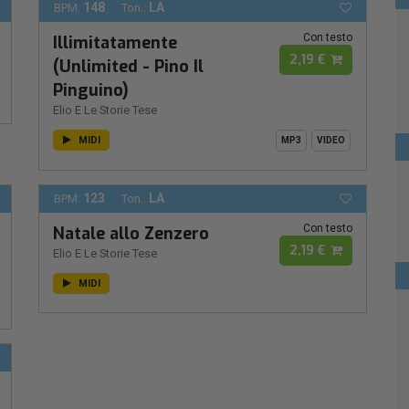
148
LA
BPM:
Ton.:
Con testo
Illimitatamente
2,19 €
(Unlimited - Pino Il
Pinguino)
Elio E Le Storie Tese
MIDI
MP3
VIDEO
123
LA
BPM:
Ton.:
Con testo
Natale allo Zenzero
2,19 €
Elio E Le Storie Tese
MIDI