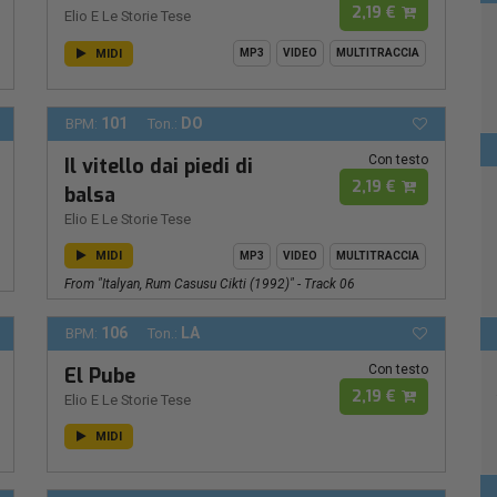
2,19 €
Elio E Le Storie Tese
MIDI
MP3
VIDEO
MULTITRACCIA
101
DO
BPM:
Ton.:
Con testo
Il vitello dai piedi di
2,19 €
balsa
Elio E Le Storie Tese
MIDI
MP3
VIDEO
MULTITRACCIA
From "Italyan, Rum Casusu Cikti (1992)" - Track 06
106
LA
BPM:
Ton.:
Con testo
El Pube
2,19 €
Elio E Le Storie Tese
MIDI