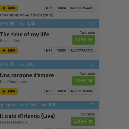
MIDI
MP3
VIDEO
MULTITRACCIA
From Disney Movie "Aladdin (2019)"
89
LAb
BPM:
Ton.:
Con testo
The time of my life
2,19 €
Benson Boone
MIDI
MP3
VIDEO
MULTITRACCIA
70
DO
BPM:
Ton.:
Con testo
Una canzone d'amore
2,19 €
Nino Buonocore
MIDI
MP3
VIDEO
MULTITRACCIA
94
SOL
Top Hit
BPM:
Ton.:
Con testo
Il cielo d'Irlanda (Live)
2,99 €
Fiorella Mannoia