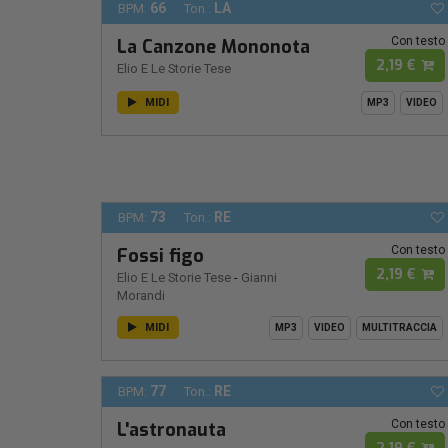
66
LA
BPM:
Ton.:
Con testo
La Canzone Mononota
2,19 €
Elio E Le Storie Tese
MIDI
MP3
VIDEO
73
RE
BPM:
Ton.:
Con testo
Fossi figo
2,19 €
Elio E Le Storie Tese
-
Gianni
Morandi
MIDI
MP3
VIDEO
MULTITRACCIA
77
RE
BPM:
Ton.:
Con testo
L'astronauta