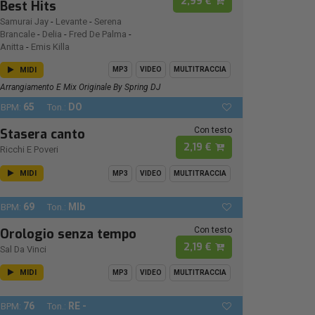
2,99 €
Best Hits
Samurai Jay
-
Levante
-
Serena
Brancale
-
Delia
-
Fred De Palma
-
Anitta
-
Emis Killa
MIDI
MP3
VIDEO
MULTITRACCIA
Arrangiamento E Mix Originale By Spring DJ
65
DO
BPM:
Ton.:
Con testo
Stasera canto
2,19 €
Ricchi E Poveri
MIDI
MP3
VIDEO
MULTITRACCIA
69
MIb
BPM:
Ton.:
Con testo
Orologio senza tempo
2,19 €
Sal Da Vinci
MIDI
MP3
VIDEO
MULTITRACCIA
76
RE -
BPM:
Ton.: