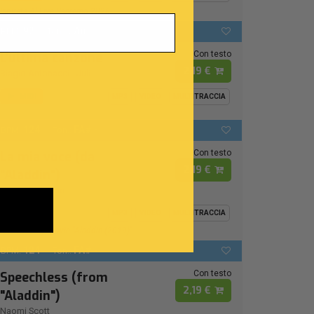
Ispirata Al Live Sanremo 2026
92
LAb
BPM:
Ton.:
Con testo
L'ultima canzone
2,19 €
Biagio Antonacci
-
Juli
MIDI
MP3
VIDEO
MULTITRACCIA
124
FA# -
BPM:
Ton.:
Con testo
La mia voce (da
2,19 €
"Aladdin")
Naomi Rivieccio
MIDI
MP3
VIDEO
MULTITRACCIA
From Disney Movie "Aladdin (2019)"
124
FA# -
BPM:
Ton.:
Con testo
Speechless (from
2,19 €
"Aladdin")
Naomi Scott