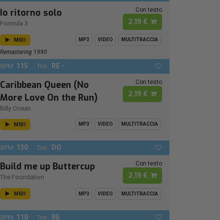
Con testo
Io ritorno solo
2,19 €
Formula 3
MIDI
MP3
VIDEO
MULTITRACCIA
Remastering 1990
115
RE -
BPM:
Ton.:
Con testo
Caribbean Queen (No
2,19 €
More Love On the Run)
Billy Ocean
MIDI
MP3
VIDEO
MULTITRACCIA
130
DO
BPM:
Ton.:
Con testo
Build me up Buttercup
2,19 €
The Foundation
MIDI
MP3
VIDEO
MULTITRACCIA
110
RE
BPM:
Ton.: