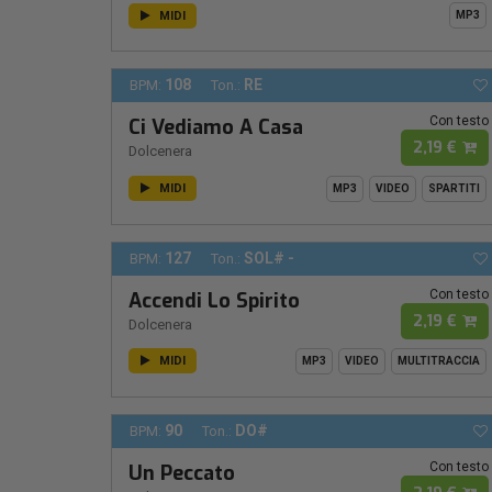
MIDI
MP3
108
RE
BPM:
Ton.:
Con testo
Ci Vediamo A Casa
2,19 €
Dolcenera
MIDI
MP3
VIDEO
SPARTITI
127
SOL# -
BPM:
Ton.:
Con testo
Accendi Lo Spirito
2,19 €
Dolcenera
MIDI
MP3
VIDEO
MULTITRACCIA
90
DO#
BPM:
Ton.:
Con testo
Un Peccato