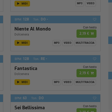
MIDI
MP3
VIDEO
128
DO -
BPM:
Ton.:
Con testo
Niente Al Mondo
2,19 €
Dolcenera
MIDI
MP3
VIDEO
MULTITRACCIA
128
RE -
BPM:
Ton.:
Con testo
Fantastica
2,19 €
Dolcenera
MIDI
MP3
VIDEO
MULTITRACCIA
63
DO
BPM:
Ton.:
Con testo
Sei Bellissima