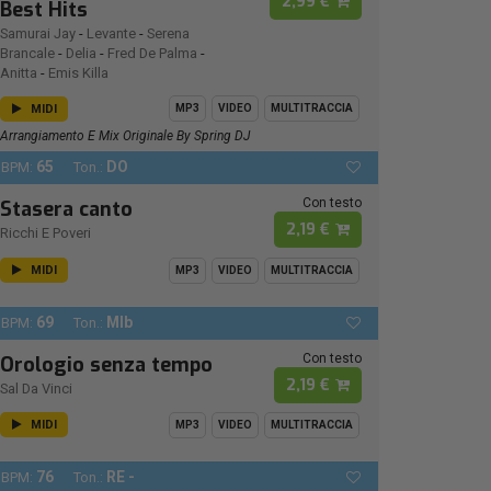
2,99 €
Best Hits
Samurai Jay
-
Levante
-
Serena
Brancale
-
Delia
-
Fred De Palma
-
Anitta
-
Emis Killa
MIDI
MP3
VIDEO
MULTITRACCIA
Arrangiamento E Mix Originale By Spring DJ
65
DO
BPM:
Ton.:
Con testo
Stasera canto
2,19 €
Ricchi E Poveri
MIDI
MP3
VIDEO
MULTITRACCIA
69
MIb
BPM:
Ton.:
Con testo
Orologio senza tempo
2,19 €
Sal Da Vinci
MIDI
MP3
VIDEO
MULTITRACCIA
76
RE -
BPM:
Ton.: