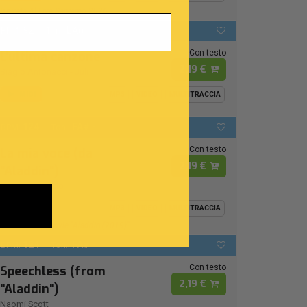
Ispirata Al Live Sanremo 2026
92
LAb
BPM:
Ton.:
Con testo
L'ultima canzone
2,19 €
Biagio Antonacci
-
Juli
MIDI
MP3
VIDEO
MULTITRACCIA
124
FA# -
BPM:
Ton.:
Con testo
La mia voce (da
2,19 €
"Aladdin")
Naomi Rivieccio
MIDI
MP3
VIDEO
MULTITRACCIA
From Disney Movie "Aladdin (2019)"
124
FA# -
BPM:
Ton.:
Con testo
Speechless (from
2,19 €
"Aladdin")
Naomi Scott