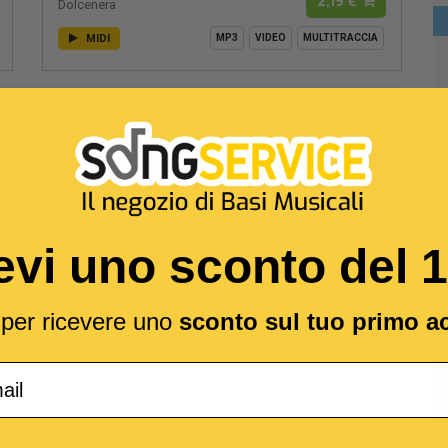
2,19 €
Dolcenera
MIDI
MP3
VIDEO
MULTITRACCIA
1
a
16
su un totale di
19
2
evi uno sconto del 
l per ricevere uno
sconto sul tuo primo a