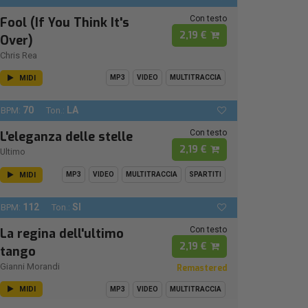
Con testo
Fool (If You Think It's
2,19 €
Over)
Chris Rea
MIDI
MP3
VIDEO
MULTITRACCIA
70
LA
BPM:
Ton.:
Con testo
L'eleganza delle stelle
2,19 €
Ultimo
MIDI
MP3
VIDEO
MULTITRACCIA
SPARTITI
112
SI
BPM:
Ton.:
Con testo
La regina dell'ultimo
2,19 €
tango
Gianni Morandi
Remastered
MIDI
MP3
VIDEO
MULTITRACCIA