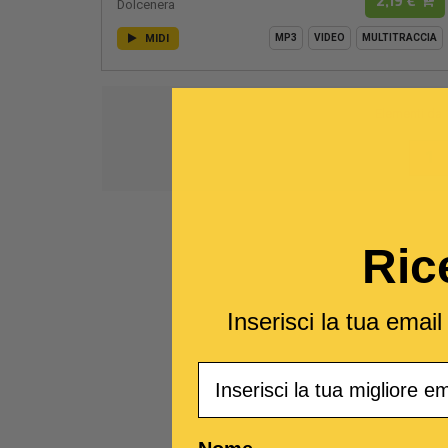
2,19 €
Dolcenera
MIDI
MP3
VIDEO
MULTITRACCIA
Elementi da
1
Ric
Inserisci la tua emai
Email