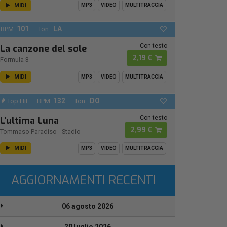
MIDI
MP3
VIDEO
MULTITRACCIA
101
LA
BPM:
Ton.:
Con testo
La canzone del sole
2,19 €
Formula 3
MIDI
MP3
VIDEO
MULTITRACCIA
132
DO
Top Hit
BPM:
Ton.:
Con testo
L'ultima Luna
2,99 €
Tommaso Paradiso
-
Stadio
MIDI
MP3
VIDEO
MULTITRACCIA
AGGIORNAMENTI RECENTI
06 agosto 2026
29 luglio 2026