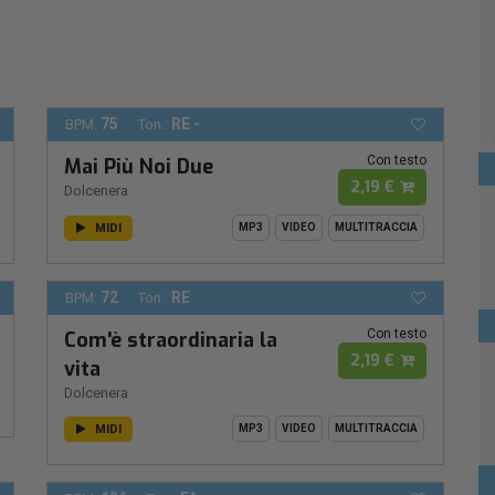
75
RE -
BPM:
Ton.:
Con testo
Mai Più Noi Due
2,19 €
Dolcenera
MIDI
MP3
VIDEO
MULTITRACCIA
72
RE
BPM:
Ton.:
Con testo
Com'è straordinaria la
2,19 €
vita
Dolcenera
MIDI
MP3
VIDEO
MULTITRACCIA