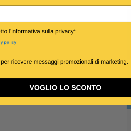
to l'informativa sulla privacy*.
cy policy
.
 per ricevere messaggi promozionali di marketing.
VOGLIO LO SCONTO