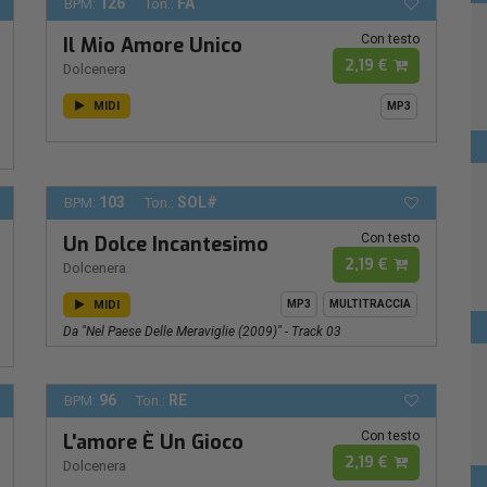
126
FA
BPM:
Ton.:
Con testo
Il Mio Amore Unico
2,19 €
Dolcenera
MIDI
MP3
103
SOL#
BPM:
Ton.:
Con testo
Un Dolce Incantesimo
2,19 €
Dolcenera
MIDI
MP3
MULTITRACCIA
Da "Nel Paese Delle Meraviglie (2009)" - Track 03
96
RE
BPM:
Ton.:
Con testo
L'amore È Un Gioco
2,19 €
Dolcenera