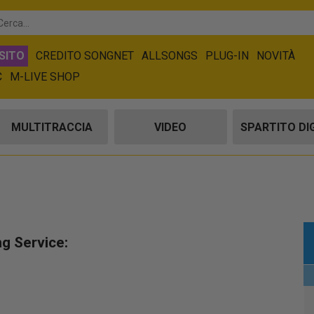
SITO
CREDITO SONGNET
ALLSONGS
PLUG-IN
NOVITÀ
C
M-LIVE SHOP
MULTITRACCIA
VIDEO
SPARTITO DI
ng Service: