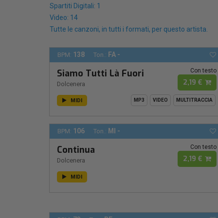
Spartiti Digitali: 1
Video: 14
Tutte le canzoni, in tutti i formati, per questo artista.
138
FA -
BPM:
Ton.:
Con testo
Siamo Tutti Là Fuori
2,19 €
Dolcenera
MIDI
MP3
VIDEO
MULTITRACCIA
106
MI -
BPM:
Ton.:
Con testo
Continua
2,19 €
Dolcenera
MIDI