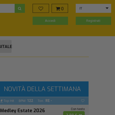
0
IT
Accedi
Registrati
GITALE
NOVITÀ DELLA SETTIMANA
122
RE -
Top Hit
BPM:
Ton.:
Con testo
Medley Estate 2026