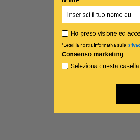
Nome
Privacy policy
Ho preso visione ed accet
*Leggi la nostra informativa sulla
priva
Consenso marketing
Seleziona questa casella