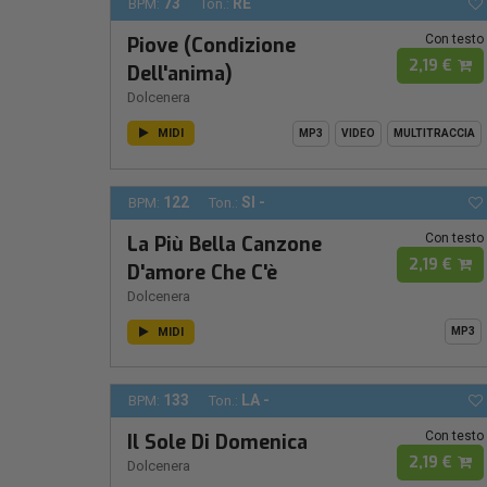
73
RE
BPM:
Ton.:
Con testo
Piove (Condizione
2,19 €
Dell'anima)
Dolcenera
MIDI
MP3
VIDEO
MULTITRACCIA
122
SI -
BPM:
Ton.:
Con testo
La Più Bella Canzone
2,19 €
D'amore Che C'è
Dolcenera
MIDI
MP3
133
LA -
BPM:
Ton.:
Con testo
Il Sole Di Domenica
2,19 €
Dolcenera