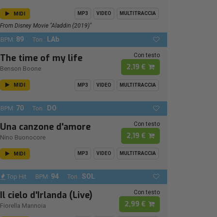
MIDI
MP3
VIDEO
MULTITRACCIA
From Disney Movie "Aladdin (2019)"
89
LAb
BPM:
Ton.:
Con testo
The time of my life
2,19 €
Benson Boone
MIDI
MP3
VIDEO
MULTITRACCIA
70
DO
BPM:
Ton.:
Con testo
Una canzone d'amore
2,19 €
Nino Buonocore
MIDI
MP3
VIDEO
MULTITRACCIA
94
SOL
Top Hit
BPM:
Ton.:
Con testo
Il cielo d'Irlanda (Live)
2,99 €
Fiorella Mannoia