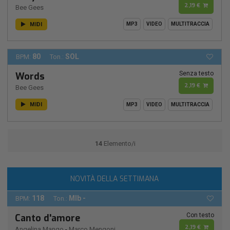
2,19 €
Bee Gees
MIDI
MP3
VIDEO
MULTITRACCIA
80
SOL
BPM:
Ton.:
Senza testo
Words
2,19 €
Bee Gees
MIDI
MP3
VIDEO
MULTITRACCIA
14
Elemento/i
NOVITÀ DELLA SETTIMANA
118
MIb -
BPM:
Ton.:
Con testo
Canto d'amore
2,19 €
Angelina Mango
-
Marco Mengoni