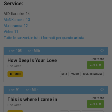
Service:
MIDI Karaoke: 14
Mp3 Karaoke: 13
Multitraccia: 12
Video: 11
Tutte le canzoni, in tutti i formati, per questo artista.
105
MIb
BPM:
Ton.:
Con testo
How Deep Is Your Love
2,19 €
Bee Gees
MIDI
MP3
VIDEO
MULTITRACCIA
91
MI -
BPM:
Ton.:
Con testo
This is where I came in
2,19 €
Bee Gees