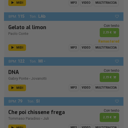
MIDI
MP3
VIDEO
MULTITRACCIA
115
LAb
BPM:
Ton.:
Con testo
Gelato al limon
2,19 €
Paolo Conte
Remastered
MIDI
MP3
VIDEO
MULTITRACCIA
122
MI -
BPM:
Ton.:
Con testo
DNA
2,19 €
Gabry Ponte
-
Jovanotti
MIDI
MP3
VIDEO
MULTITRACCIA
79
SI
BPM:
Ton.:
Con testo
Che poi chissene frega
2,19 €
Tommaso Paradiso
-
Juli
MIDI
MP3
VIDEO
MULTITRACCIA