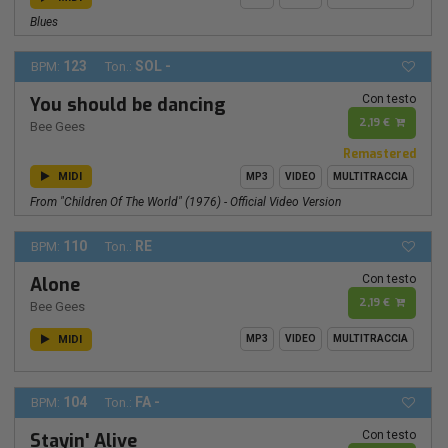
Blues
123
SOL -
BPM:
Ton.:
Con testo
You should be dancing
2,19 €
Bee Gees
Remastered
MIDI
MP3
VIDEO
MULTITRACCIA
From "Children Of The World" (1976) - Official Video Version
110
RE
BPM:
Ton.:
Con testo
Alone
2,19 €
Bee Gees
MIDI
MP3
VIDEO
MULTITRACCIA
104
FA -
BPM:
Ton.:
Con testo
Stayin' Alive