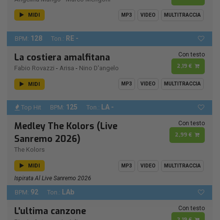
MIDI
MP3
VIDEO
MULTITRACCIA
128
RE -
BPM:
Ton.:
Con testo
La costiera amalfitana
2,19 €
Fabio Rovazzi
-
Arisa
-
Nino D'angelo
MIDI
MP3
VIDEO
MULTITRACCIA
125
LA -
Top Hit
BPM:
Ton.:
Con testo
Medley The Kolors (Live
2,99 €
Sanremo 2026)
The Kolors
MIDI
MP3
VIDEO
MULTITRACCIA
Ispirata Al Live Sanremo 2026
92
LAb
BPM:
Ton.:
Con testo
L'ultima canzone
2,19 €