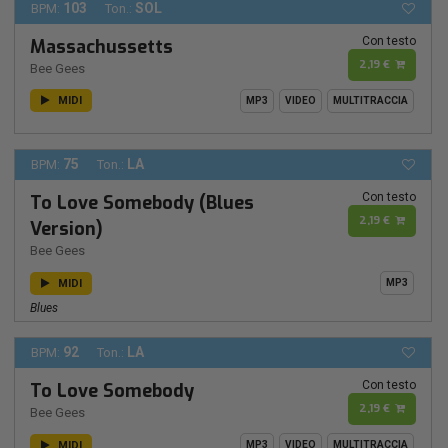
103
SOL
BPM:
Ton.:
Con testo
Massachussetts
2,19 €
Bee Gees
MIDI
MP3
VIDEO
MULTITRACCIA
75
LA
BPM:
Ton.:
Con testo
To Love Somebody (Blues
2,19 €
Version)
Bee Gees
MIDI
MP3
Blues
92
LA
BPM:
Ton.:
Con testo
To Love Somebody
2,19 €
Bee Gees
MIDI
MP3
VIDEO
MULTITRACCIA