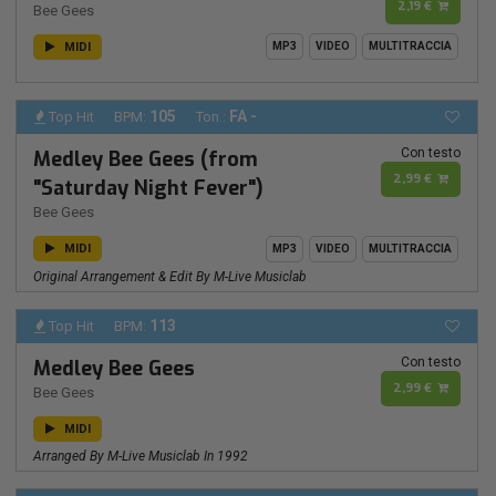
2,19 €
Bee Gees
MIDI
MP3
VIDEO
MULTITRACCIA
105
FA -
Top Hit
BPM:
Ton.:
Con testo
Medley Bee Gees (from
2,99 €
"Saturday Night Fever")
Bee Gees
MIDI
MP3
VIDEO
MULTITRACCIA
Original Arrangement & Edit By M-Live Musiclab
113
Top Hit
BPM:
Con testo
Medley Bee Gees
2,99 €
Bee Gees
MIDI
Arranged By M-Live Musiclab In 1992