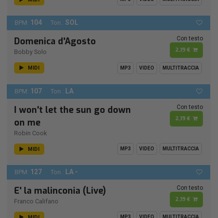
104
SOL
BPM:
Ton.:
Con testo
Domenica d'Agosto
2,19 €
Bobby Solo
MIDI
MP3
VIDEO
MULTITRACCIA
107
LA
BPM:
Ton.:
Con testo
I won't let the sun go down
2,19 €
on me
Robin Cook
MIDI
MP3
VIDEO
MULTITRACCIA
127
LA -
BPM:
Ton.:
Con testo
E' la malinconia (Live)
2,19 €
Franco Califano
MIDI
MP3
VIDEO
MULTITRACCIA