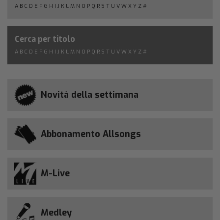
A
B
C
D
E
F
G
H
I
J
K
L
M
N
O
P
Q
R
S
T
U
V
W
X
Y
Z
#
Cerca per titolo
A
B
C
D
E
F
G
H
I
J
K
L
M
N
O
P
Q
R
S
T
U
V
W
X
Y
Z
#
Novità della settimana
Abbonamento Allsongs
M-Live
Medley