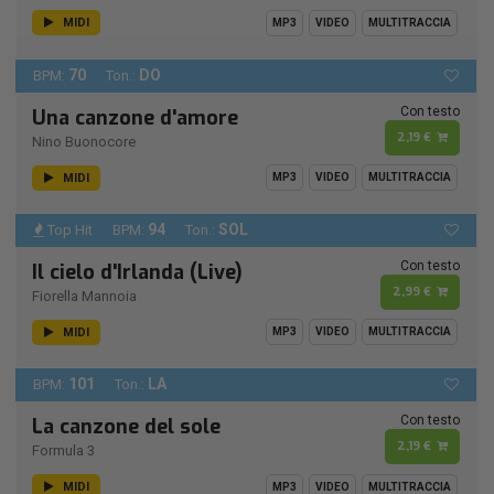
MIDI
MP3
VIDEO
MULTITRACCIA
70
DO
BPM:
Ton.:
Con testo
Una canzone d'amore
2,19 €
Nino Buonocore
MIDI
MP3
VIDEO
MULTITRACCIA
94
SOL
Top Hit
BPM:
Ton.:
Con testo
Il cielo d'Irlanda (Live)
2,99 €
Fiorella Mannoia
MIDI
MP3
VIDEO
MULTITRACCIA
101
LA
BPM:
Ton.:
Con testo
La canzone del sole
2,19 €
Formula 3
MIDI
MP3
VIDEO
MULTITRACCIA