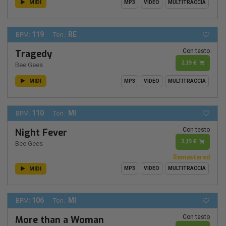
MIDI
MP3
VIDEO
MULTITRACCIA
119
RE
BPM:
Ton.:
Con testo
Tragedy
2,19 €
Bee Gees
MIDI
MP3
VIDEO
MULTITRACCIA
110
MI
BPM:
Ton.:
Con testo
Night Fever
2,19 €
Bee Gees
Remastered
MIDI
MP3
VIDEO
MULTITRACCIA
106
MI
BPM:
Ton.:
Con testo
More than a Woman