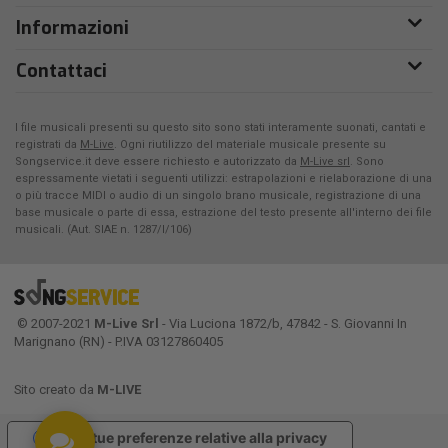
Informazioni
Contattaci
I file musicali presenti su questo sito sono stati interamente suonati, cantati e
registrati da
M-Live
. Ogni riutilizzo del materiale musicale presente su
Songservice.it deve essere richiesto e autorizzato da
M-Live srl
. Sono
espressamente vietati i seguenti utilizzi: estrapolazioni e rielaborazione di una
o più tracce MIDI o audio di un singolo brano musicale, registrazione di una
base musicale o parte di essa, estrazione del testo presente all'interno dei file
musicali. (Aut. SIAE n. 1287/I/106)
© 2007-2021
M-Live Srl
- Via Luciona 1872/b, 47842 - S. Giovanni In
Marignano (RN) - P.IVA 03127860405
Sito creato da
M-LIVE
Le tue preferenze relative alla privacy