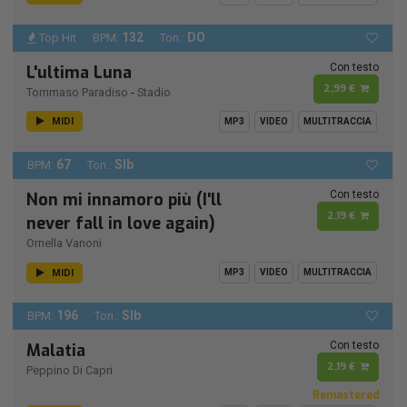
132
DO
Top Hit
BPM:
Ton.:
Con testo
L'ultima Luna
2,99 €
Tommaso Paradiso
-
Stadio
MIDI
MP3
VIDEO
MULTITRACCIA
67
SIb
BPM:
Ton.:
Con testo
Non mi innamoro più (I'll
2,19 €
never fall in love again)
Ornella Vanoni
MIDI
MP3
VIDEO
MULTITRACCIA
196
SIb
BPM:
Ton.:
Con testo
Malatia
2,19 €
Peppino Di Capri
Remastered