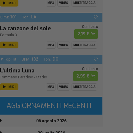
MIDI
MP3
VIDEO
MULTITRACCIA
101
LA
BPM:
Ton.:
Con testo
La canzone del sole
2,19 €
Formula 3
MIDI
MP3
VIDEO
MULTITRACCIA
132
DO
Top Hit
BPM:
Ton.:
Con testo
L'ultima Luna
2,99 €
Tommaso Paradiso
-
Stadio
MIDI
MP3
VIDEO
MULTITRACCIA
AGGIORNAMENTI RECENTI
06 agosto 2026
29 luglio 2026