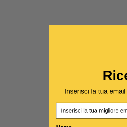
Ric
Inserisci la tua emai
Email