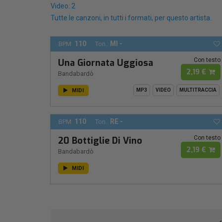
Video: 2
Tutte le canzoni, in tutti i formati, per questo artista.
110
MI -
BPM:
Ton.:
Con testo
Una Giornata Uggiosa
2,19 €
Bandabardò
MIDI
MP3
VIDEO
MULTITRACCIA
110
RE -
BPM:
Ton.:
Con testo
20 Bottiglie Di Vino
2,19 €
Bandabardò
MIDI