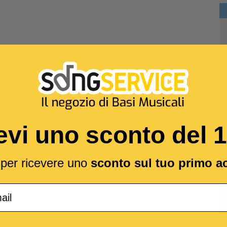
evi uno sconto del 
l per ricevere uno
sconto sul tuo primo a