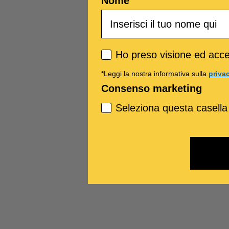
Nome
Privacy policy
Ho preso visione ed accet
*Leggi la nostra informativa sulla
priva
Consenso marketing
Seleziona questa casella