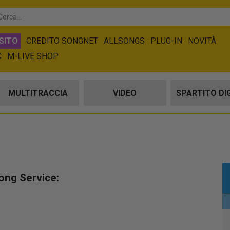
SITO
CREDITO SONGNET
ALLSONGS
PLUG-IN
NOVITÀ
C
M-LIVE SHOP
MULTITRACCIA
VIDEO
SPARTITO DI
ong Service: