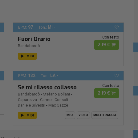
97
MI -
BPM:
Ton.:
Con testo
Fuori Orario
2,19 €
Bandabardò
MIDI
132
LA -
BPM:
Ton.:
Con testo
Se mi rilasso collasso
2,19 €
Bandabardò
-
Stefano Bollani
-
Caparezza
-
Carmen Consoli
-
Daniele Silvestri
-
Max Gazzè
MIDI
MP3
VIDEO
MULTITRACCIA