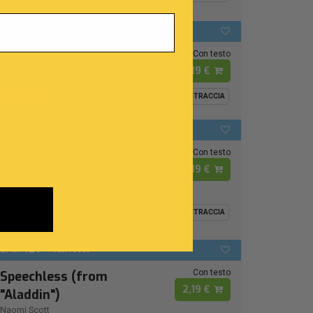
Ispirata Al Live Sanremo 2026
92
LAb
BPM:
Ton.:
Con testo
L'ultima canzone
2,19 €
Biagio Antonacci
-
Juli
MIDI
MP3
VIDEO
MULTITRACCIA
124
FA# -
BPM:
Ton.:
Con testo
La mia voce (da
2,19 €
"Aladdin")
Naomi Rivieccio
MIDI
MP3
VIDEO
MULTITRACCIA
From Disney Movie "Aladdin (2019)"
124
FA# -
BPM:
Ton.:
Con testo
Speechless (from
2,19 €
"Aladdin")
Naomi Scott