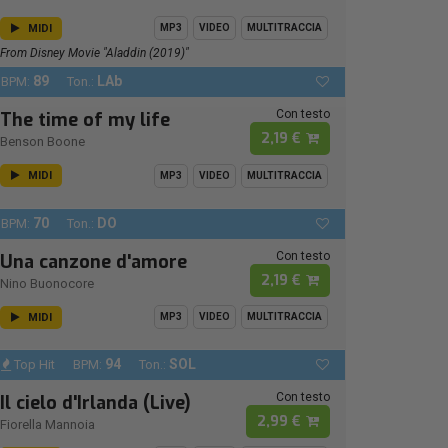
MIDI
MP3
VIDEO
MULTITRACCIA
From Disney Movie "Aladdin (2019)"
89
LAb
BPM:
Ton.:
Con testo
The time of my life
2,19 €
Benson Boone
MIDI
MP3
VIDEO
MULTITRACCIA
70
DO
BPM:
Ton.:
Con testo
Una canzone d'amore
2,19 €
Nino Buonocore
MIDI
MP3
VIDEO
MULTITRACCIA
94
SOL
Top Hit
BPM:
Ton.:
Con testo
Il cielo d'Irlanda (Live)
2,99 €
Fiorella Mannoia