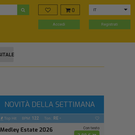
0
IT
Accedi
Registrati
GITALE
NOVITÀ DELLA SETTIMANA
122
RE -
Top Hit
BPM:
Ton.:
Con testo
Medley Estate 2026