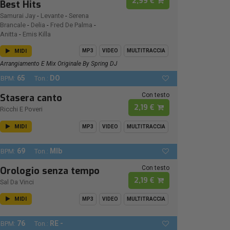
2,99 €
Best Hits
Samurai Jay
-
Levante
-
Serena
Brancale
-
Delia
-
Fred De Palma
-
Anitta
-
Emis Killa
MIDI
MP3
VIDEO
MULTITRACCIA
Arrangiamento E Mix Originale By Spring DJ
65
DO
BPM:
Ton.:
Con testo
Stasera canto
2,19 €
Ricchi E Poveri
MIDI
MP3
VIDEO
MULTITRACCIA
69
MIb
BPM:
Ton.:
Con testo
Orologio senza tempo
2,19 €
Sal Da Vinci
MIDI
MP3
VIDEO
MULTITRACCIA
76
RE -
BPM:
Ton.: