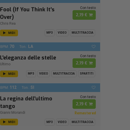
Con testo
Fool (If You Think It's
2,19 €
Over)
Chris Rea
MIDI
MP3
VIDEO
MULTITRACCIA
70
LA
BPM:
Ton.:
Con testo
L'eleganza delle stelle
2,19 €
Ultimo
MIDI
MP3
VIDEO
MULTITRACCIA
SPARTITI
112
SI
BPM:
Ton.:
Con testo
La regina dell'ultimo
2,19 €
tango
Gianni Morandi
Remastered
MIDI
MP3
VIDEO
MULTITRACCIA