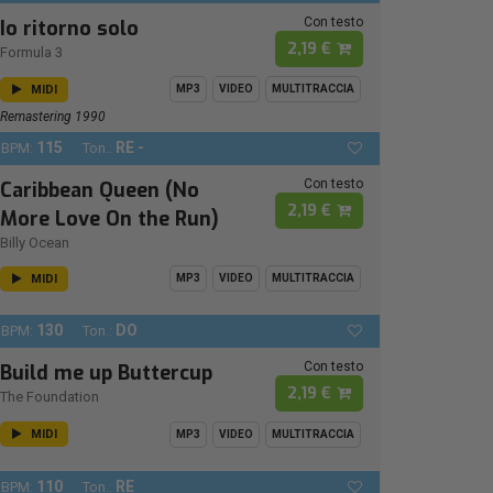
Con testo
Io ritorno solo
2,19 €
Formula 3
MIDI
MP3
VIDEO
MULTITRACCIA
Remastering 1990
115
RE -
BPM:
Ton.:
Con testo
Caribbean Queen (No
2,19 €
More Love On the Run)
Billy Ocean
MIDI
MP3
VIDEO
MULTITRACCIA
130
DO
BPM:
Ton.:
Con testo
Build me up Buttercup
2,19 €
The Foundation
MIDI
MP3
VIDEO
MULTITRACCIA
110
RE
BPM:
Ton.: