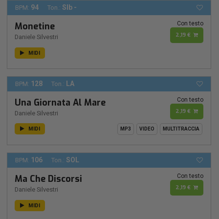
94
SIb -
BPM:
Ton.:
Con testo
Monetine
2,19 €
Daniele Silvestri
MIDI
128
LA
BPM:
Ton.:
Con testo
Una Giornata Al Mare
2,19 €
Daniele Silvestri
MIDI
MP3
VIDEO
MULTITRACCIA
106
SOL
BPM:
Ton.:
Con testo
Ma Che Discorsi
2,19 €
Daniele Silvestri
MIDI