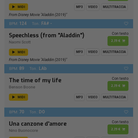
MIDI
MP3
VIDEO
MULTITRACCIA
From Disney Movie "Aladdin (2019)"
124
FA# -
BPM:
Ton.:
Con testo
Speechless (from "Aladdin")
2,19 €
Naomi Scott
MIDI
MP3
VIDEO
MULTITRACCIA
From Disney Movie "Aladdin (2019)"
89
LAb
BPM:
Ton.:
Con testo
The time of my life
2,19 €
Benson Boone
MIDI
MP3
VIDEO
MULTITRACCIA
70
DO
BPM:
Ton.:
Con testo
Una canzone d'amore
2,19 €
Nino Buonocore