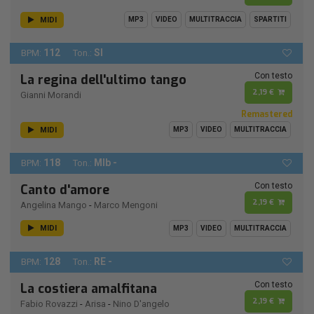
MIDI
MP3
VIDEO
MULTITRACCIA
SPARTITI
112
SI
BPM:
Ton.:
Con testo
La regina dell'ultimo tango
2,19 €
Gianni Morandi
Remastered
MIDI
MP3
VIDEO
MULTITRACCIA
118
MIb -
BPM:
Ton.:
Con testo
Canto d'amore
2,19 €
Angelina Mango
-
Marco Mengoni
MIDI
MP3
VIDEO
MULTITRACCIA
128
RE -
BPM:
Ton.:
Con testo
La costiera amalfitana
2,19 €
Fabio Rovazzi
-
Arisa
-
Nino D'angelo