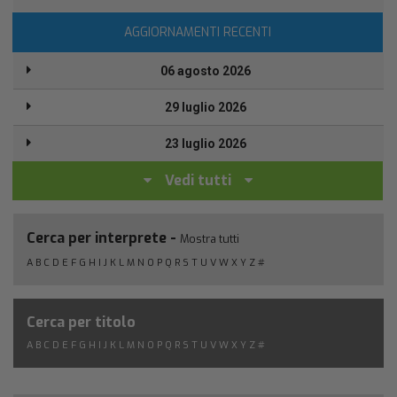
AGGIORNAMENTI RECENTI
06 agosto 2026
29 luglio 2026
23 luglio 2026
Vedi tutti
Cerca per interprete -
Mostra tutti
A
B
C
D
E
F
G
H
I
J
K
L
M
N
O
P
Q
R
S
T
U
V
W
X
Y
Z
#
Cerca per titolo
A
B
C
D
E
F
G
H
I
J
K
L
M
N
O
P
Q
R
S
T
U
V
W
X
Y
Z
#