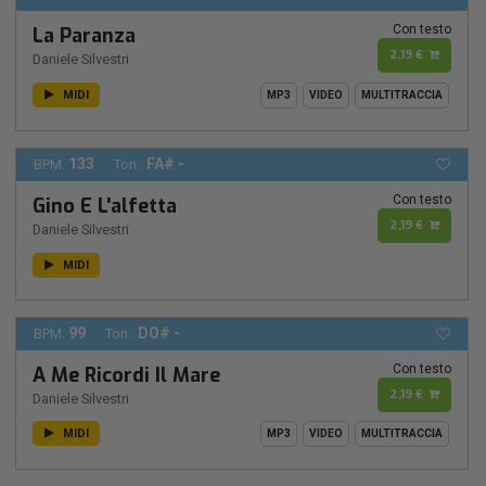
Con testo
La Paranza
2,19 €
Daniele Silvestri
MIDI
MP3
VIDEO
MULTITRACCIA
133
FA# -
BPM:
Ton.:
Con testo
Gino E L'alfetta
2,19 €
Daniele Silvestri
MIDI
99
DO# -
BPM:
Ton.:
Con testo
A Me Ricordi Il Mare
2,19 €
Daniele Silvestri
MIDI
MP3
VIDEO
MULTITRACCIA