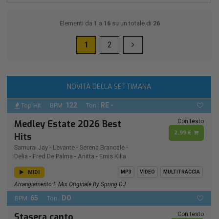
Elementi da
1
a
16
su un totale di
26
1
2
NOVITÀ DELLA SETTIMANA
122
RE -
Top Hit
BPM:
Ton.:
Con testo
Medley Estate 2026 Best
2,99 €
Hits
Samurai Jay
-
Levante
-
Serena Brancale
-
Delia
-
Fred De Palma
-
Anitta
-
Emis Killa
MIDI
MP3
VIDEO
MULTITRACCIA
Arrangiamento E Mix Originale By Spring DJ
65
DO
BPM:
Ton.:
Con testo
Stasera canto