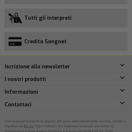
Tutti gli interpreti
Credito Songnet
Iscrizione alla newsletter
I nostri prodotti
Informazioni
Contattaci
I file musicali presenti su questo sito sono stati interamente suonati, cantati e
registrati da
M-Live
. Ogni riutilizzo del materiale musicale presente su
Songservice.it deve essere richiesto e autorizzato da
M-Live srl
. Sono