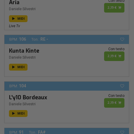
Con testo
Aria
2,19 €
Daniele Silvestri
MIDI
Live Tv
106
RE -
BPM:
Ton.:
Con testo
Kunta Kinte
2,19 €
Daniele Silvestri
MIDI
104
BPM:
Con testo
L'y10 Bordeaux
2,19 €
Daniele Silvestri
MIDI
91
FA#
BPM:
Ton.: