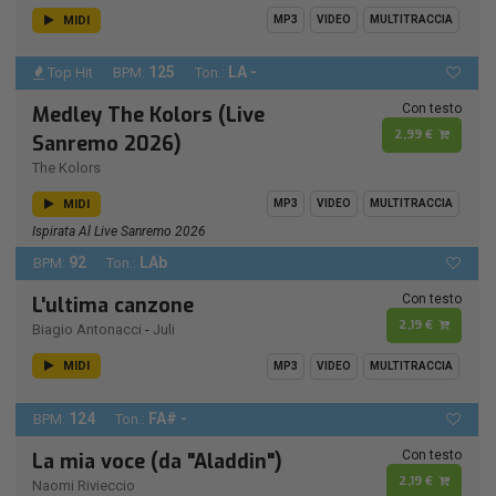
MIDI
MP3
VIDEO
MULTITRACCIA
125
LA -
Top Hit
BPM:
Ton.:
Con testo
Medley The Kolors (Live
2,99 €
Sanremo 2026)
The Kolors
MIDI
MP3
VIDEO
MULTITRACCIA
Ispirata Al Live Sanremo 2026
92
LAb
BPM:
Ton.:
Con testo
L'ultima canzone
2,19 €
Biagio Antonacci
-
Juli
MIDI
MP3
VIDEO
MULTITRACCIA
124
FA# -
BPM:
Ton.:
Con testo
La mia voce (da "Aladdin")
2,19 €
Naomi Rivieccio