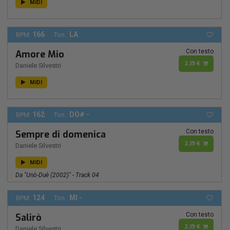
MIDI
166
LA
BPM:
Ton.:
Con testo
Amore Mio
2,19 €
Daniele Silvestri
MIDI
162
DO# -
BPM:
Ton.:
Con testo
Sempre di domenica
2,19 €
Daniele Silvestri
MIDI
Da "Unò-Duè (2002)" - Track 04
124
MI -
BPM:
Ton.:
Con testo
Salirò
2,19 €
Daniele Silvestri