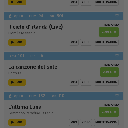
MIDI
MP3
VIDEO
MULTITRACCIA
94
SOL
Top Hit
BPM:
Ton.:
Con testo
Il cielo d'Irlanda (Live)
2,99 €
Fiorella Mannoia
MIDI
MP3
VIDEO
MULTITRACCIA
101
LA
BPM:
Ton.:
Con testo
La canzone del sole
2,19 €
Formula 3
MIDI
MP3
VIDEO
MULTITRACCIA
132
DO
Top Hit
BPM:
Ton.:
Con testo
L'ultima Luna
2,99 €
Tommaso Paradiso
-
Stadio
MIDI
MP3
VIDEO
MULTITRACCIA