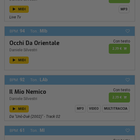
MIDI
MP3
Live Tv
94
MIb
BPM:
Ton.:
Con testo
Occhi Da Orientale
2,19 €
Daniele Silvestri
MIDI
92
LAb
BPM:
Ton.:
Con testo
Il Mio Nemico
2,19 €
Daniele Silvestri
MIDI
MP3
VIDEO
MULTITRACCIA
Da "Unò-Duè (2002)" - Track 02
61
MI
BPM:
Ton.: