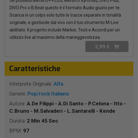
Se possiedi Merish5+ PLUS, Merish5 Xynthia2, DIVO Plus,
DIVO Pro o B.Beat questo è il formato Audio giusto per te.
Scarica in un colpo solo tutte le tracce separate in tonalità
originale, e gestiscile dal vivo con il tuo strumento M-Live
abilitato. Il progetto include Marker, Testi e Accordi per un
utilizzo live al massimo della maneggevolezza.
2,99 €
Caratteristiche
Interprete Originale:
Alfa
Genere:
Pop/rock Italiano
Autore:
A.De Filippi - A.Di Santo - P.Celona - Itto -
C.Bruno - M.Salvaderi - L.Santarelli - Kende
Durata:
2 Min 45 Sec
BPM:
97