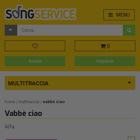
MENU
0
Accedi
Registrati
MULTITRACCIA
home
multitraccia
vabbè ciao
Vabbè ciao
Alfa