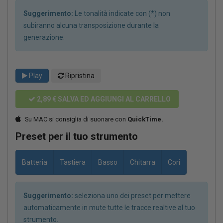
Suggerimento:
Le tonalità indicate con (*) non
subiranno alcuna transposizione durante la
generazione.
Play
Ripristina
2,89 €
SALVA ED AGGIUNGI AL CARRELLO
Su MAC si consiglia di suonare con
QuickTime.
Preset per il tuo strumento
Batteria
Tastiera
Basso
Chitarra
Cori
Suggerimento:
seleziona uno dei preset per mettere
automaticamente in mute tutte le tracce realtive al tuo
strumento.