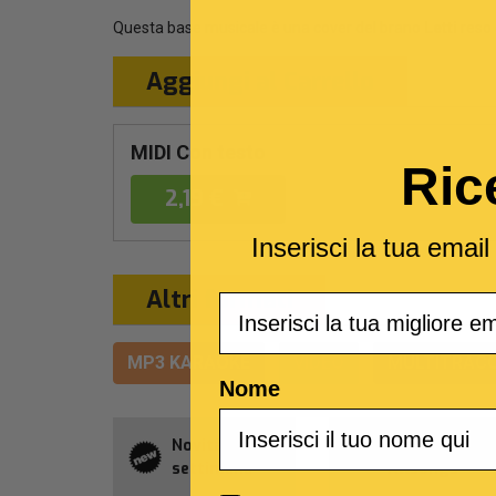
Questa base musicale è una cover del brano
Letti
reso 
Aggiungi al Carrello
MIDI Con testo
Ric
2,19 €
Inserisci la tua emai
Altri formati
Email
MP3 KARAOKE
VIDEO
MULTITRACC
Nome
Novità della
Abbonament
settimana
Allsongs