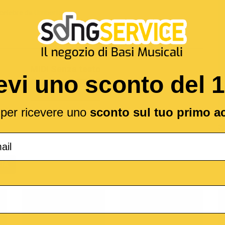
celebre da
Umberto Bindi
MIDI Senza testo
evi uno sconto del 
2,19 €
l per ricevere uno
sconto sul tuo primo a
(*
IA
o
M-Live
Medley