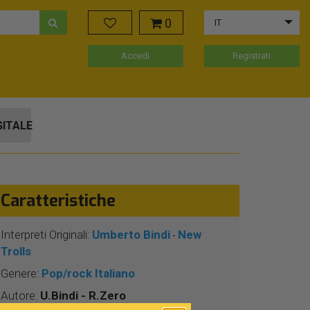
0
IT
Accedi
Registrati
GITALE
Caratteristiche
Interpreti Originali:
Umberto Bindi
New
-
Trolls
Genere:
Pop/rock Italiano
Autore:
U.Bindi - R.Zero