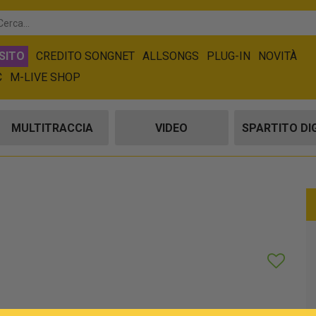
SITO
CREDITO SONGNET
ALLSONGS
PLUG-IN
NOVITÀ
C
M-LIVE SHOP
MULTITRACCIA
VIDEO
SPARTITO DI