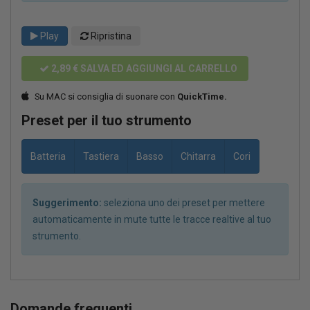
Play
Ripristina
2,89 €
SALVA ED AGGIUNGI AL CARRELLO
Su MAC si consiglia di suonare con
QuickTime.
Preset per il tuo strumento
Batteria
Tastiera
Basso
Chitarra
Cori
Suggerimento:
seleziona uno dei preset per mettere
automaticamente in mute tutte le tracce realtive al tuo
strumento.
Domande frequenti