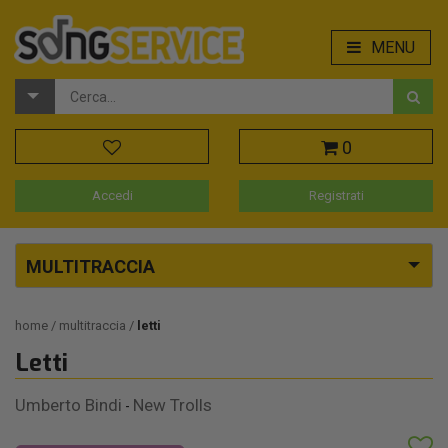
MENU
0
Accedi
Registrati
MULTITRACCIA
home
multitraccia
letti
Letti
Umberto Bindi
New Trolls
-