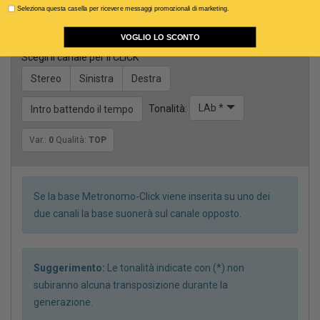
Seleziona questa casella per ricevere messaggi promozionali di marketing.
VOGLIO LO SCONTO
Opzioni
Scegli il canale per il CLICK
Stereo
Sinistra
Destra
LAb *
Tonalità:
Intro battendo il tempo
Var.:
0
Qualità:
TOP
Se la base Metronomo-Click viene inserita su uno dei
due canali la base suonerà sul canale opposto.
Suggerimento:
Le tonalità indicate con (*) non
subiranno alcuna transposizione durante la
generazione.