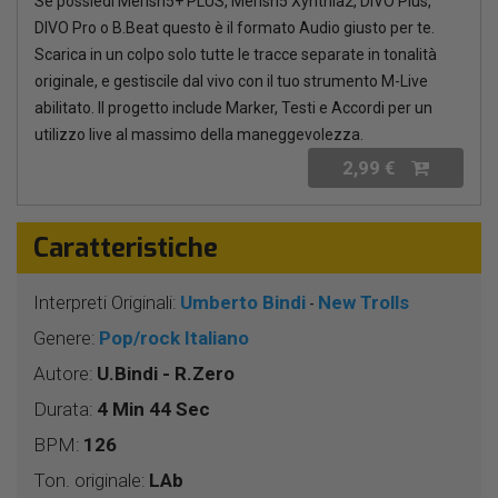
Se possiedi Merish5+ PLUS, Merish5 Xynthia2, DIVO Plus,
DIVO Pro o B.Beat questo è il formato Audio giusto per te.
Scarica in un colpo solo tutte le tracce separate in tonalità
originale, e gestiscile dal vivo con il tuo strumento M-Live
abilitato. Il progetto include Marker, Testi e Accordi per un
utilizzo live al massimo della maneggevolezza.
2,99 €
Caratteristiche
Interpreti Originali:
Umberto Bindi
New Trolls
-
Genere:
Pop/rock Italiano
Autore:
U.Bindi - R.Zero
Durata:
4 Min 44 Sec
BPM:
126
Ton. originale:
LAb